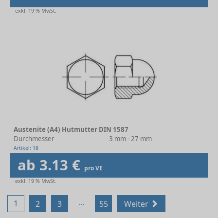
exkl. 19 % MwSt.
Austenite (A4) Hutmutter DIN 1587
Durchmesser
3 mm - 27 mm
Artikel: 18
ab 3.13 €
pro VE
exkl. 19 % MwSt.
...
1
2
3
55
Weiter