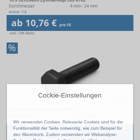
10.9 flZnL480h Zylinderkopf ISO 4762
Durchmesser
4 mm - 24 mm
Artikel: 118
ab 10,76 €
pro VE
exkl. 19% MwSt.
%
Cockie-Einstellungen
KI-generiert
8.8 Sechskantschrauben DIN 933
Durchmesser M
3 mm - 48 mm
Artikel: 595
Wir verwenden Cookies. Relevante Cookies sind für die
Funktionalität der Seite notwendig, wie zum Beispiel für
ab 1,67 €
pro VE
den Warenkorb. Zudem verwenden wir Webanalyse-