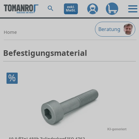
exkl.
MwSt.
Beratung
Home
Befestigungsmaterial
%
KI-generiert