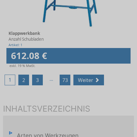
Klappwerkbank
Anzahl Schubladen
Artikel: 1
612.08 €
exkl. 19 % MwSt.
...
1
2
3
73
Weiter
INHALTSVERZEICHNIS
Arten von Werkzeugen