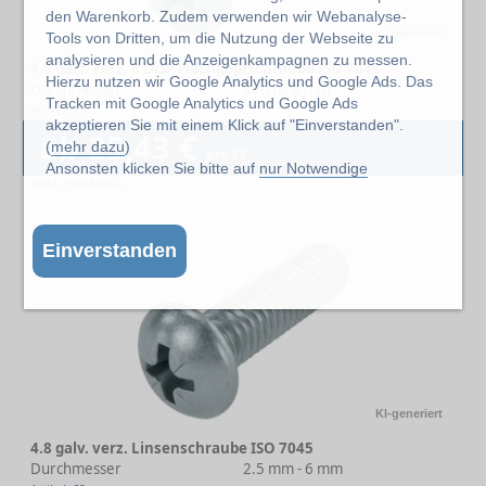
den Warenkorb. Zudem verwenden wir Webanalyse-
KI-generiert
Tools von Dritten, um die Nutzung der Webseite zu
analysieren und die Anzeigenkampagnen zu messen.
4.8 galv. verz. 8 DiSP Flachkopfschraube ISO 7045
Hierzu nutzen wir Google Analytics und Google Ads. Das
Durchmesser
3 mm - 6 mm
Tracken mit Google Analytics und Google Ads
Artikel: 19
akzeptieren Sie mit einem Klick auf "Einverstanden".
ab 25,43 €
(
mehr dazu
)
pro VE
Ansonsten klicken Sie bitte auf
nur Notwendige
exkl. 19% MwSt.
Einverstanden
KI-generiert
4.8 galv. verz. Linsenschraube ISO 7045
Durchmesser
2.5 mm - 6 mm