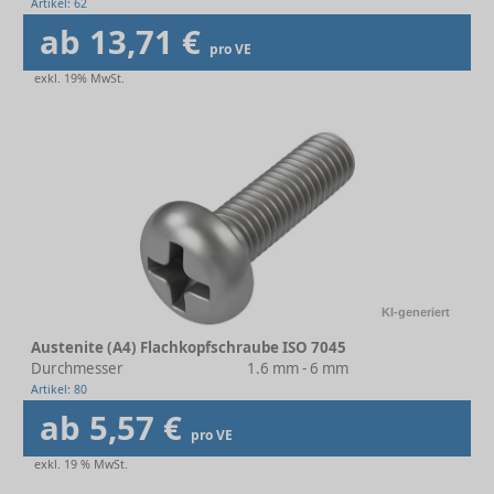
Artikel: 62
ab 13,71 €
pro VE
exkl. 19% MwSt.
KI-generiert
Austenite (A4) Flachkopfschraube ISO 7045
Durchmesser
1.6 mm - 6 mm
Artikel: 80
ab 5,57 €
pro VE
exkl. 19 % MwSt.