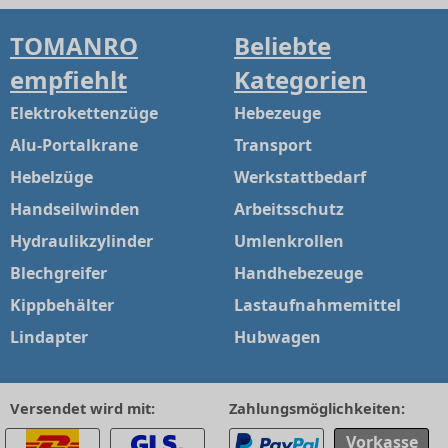
TOMANRO
Beliebte
empfiehlt
Kategorien
Elektrokettenzüge
Hebezeuge
Alu-Portalkrane
Transport
Hebelzüge
Werkstattbedarf
Handseilwinden
Arbeitsschutz
Hydraulikzylinder
Umlenkrollen
Blechgreifer
Handhebezeuge
Kippbehälter
Lastaufnahmemittel
Lindapter
Hubwagen
Versendet wird mit:
Zahlungsmöglichkeiten:
Vorkasse