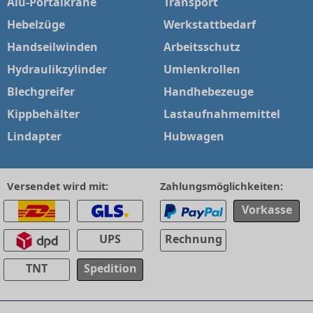
Alu-Portalkrane
Transport
Hebelzüge
Werkstattbedarf
Handseilwinden
Arbeitsschutz
Hydraulikzylinder
Umlenkrollen
Blechgreifer
Handhebezeuge
Kippbehälter
Lastaufnahmemittel
Lindapter
Hubwagen
Versendet wird mit:
Zahlungsmöglichkeiten:
Vorkasse
UPS
Rechnung
TNT
Spedition