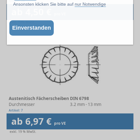
Artikel: 28
Ansonsten klicken Sie bitte auf
nur Notwendige
ab 4,50 €
pro VE
exkl. 19% MwSt.
Einverstanden
Austenitisch Fächerscheiben DIN 6798
Durchmesser
3.2 mm - 13 mm
Artikel: 7
ab 6,97 €
pro VE
exkl. 19 % MwSt.