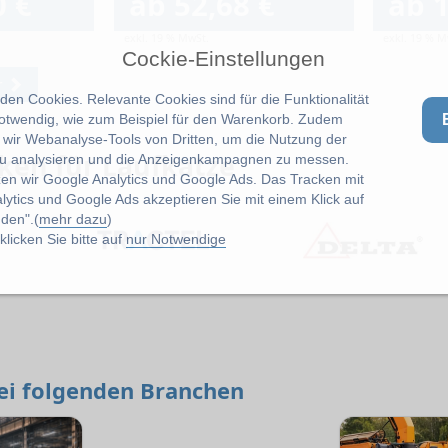
0 €
ab 52,68 €
ab 1
exkl. 19 % MwSt.
exkl. 19 % M
Cockie-Einstellungen
r
en Cookies. Relevante Cookies sind für die Funktionalität
notwendig, wie zum Beispiel für den Warenkorb. Zudem
wir Webanalyse-Tools von Dritten, um die Nutzung der
ken für Laufkatze
u analysieren und die Anzeigenkampagnen zu messen.
zen wir Google Analytics und Google Ads. Das Tracken mit
lytics und Google Ads akzeptieren Sie mit einem Klick auf
den".(
mehr dazu
)
licken Sie bitte auf
nur Notwendige
bei folgenden Branchen