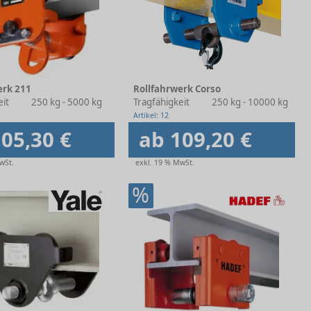
erk 211
Rollfahrwerk Corso
eit
250 kg - 5000 kg
Tragfähigkeit
250 kg - 10000 kg
Artikel: 12
05,30 €
ab 109,20 €
wSt.
exkl. 19 % MwSt.
%