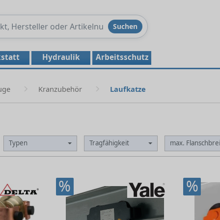
Produkte
Suchen
durchsuchen
statt
Hydraulik
Arbeitsschutz
uge
Kranzubehör
Laufkatze
Typen
Tragfähigkeit
max. Flanschbre
%
%