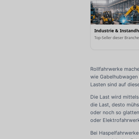
Industrie & Instand
Top-Seller dieser Branch
Rollfahrwerke mache
wie Gabelhubwagen z
Lasten sind auf die
Die Last wird mitte
die Last, desto müh
oder noch so glatte
oder Elektrofahrwer
Bei Haspelfahrwerke