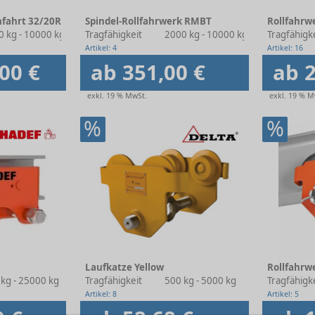
nfahrt 32/20R
Spindel-Rollfahrwerk RMBT
Rollfahrw
0 kg - 10000 kg
Tragfähigkeit
2000 kg - 10000 kg
Tragfähigk
Artikel: 4
Artikel: 16
00 €
ab 351,00 €
ab 2
exkl. 19 % MwSt.
exkl. 19 % M
%
%
Laufkatze Yellow
Rollfahrw
 kg - 25000 kg
Tragfähigkeit
500 kg - 5000 kg
Tragfähigk
Artikel: 8
Artikel: 5