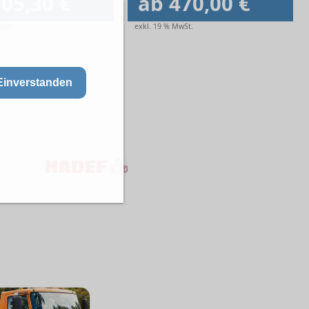
05,30 €
ab 470,00 €
wSt.
exkl. 19 % MwSt.
Einverstanden