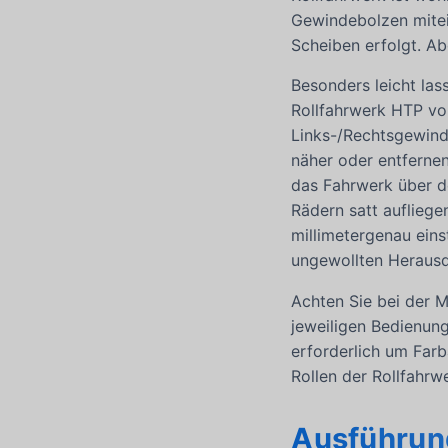
Gewindebolzen mitei
Scheiben erfolgt. Ab
Besonders leicht las
Rollfahrwerk HTP von
Links-/Rechtsgewind
näher oder entfernen
das Fahrwerk über de
Rädern satt aufliege
millimetergenau ein
ungewollten Herausd
Achten Sie bei der M
jeweiligen Bedienung
erforderlich um Farb
Rollen der Rollfahr
Ausführung