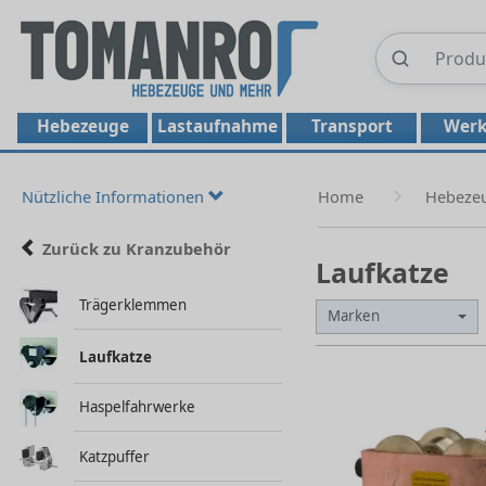
Hebezeuge
Lastaufnahme
Transport
Werk
Nützliche Informationen
Home
Hebeze
Zurück zu Kranzubehör
Laufkatze
Trägerklemmen
Marken
Laufkatze
Haspelfahrwerke
Katzpuffer