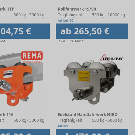
erk HTP
Rollfahrwerk 19/90
eit
500 kg - 5000 kg
Tragfähigkeit
500 kg - 10000 kg
Artikel: 20
04,75 €
ab 265,50 €
wSt.
exkl. 19 % MwSt.
erk 116
Edelstahl Handfahrwerk NIRO
eit
500 kg - 5000 kg
Tragfähigkeit
500 kg - 5000 kg
Artikel: 5