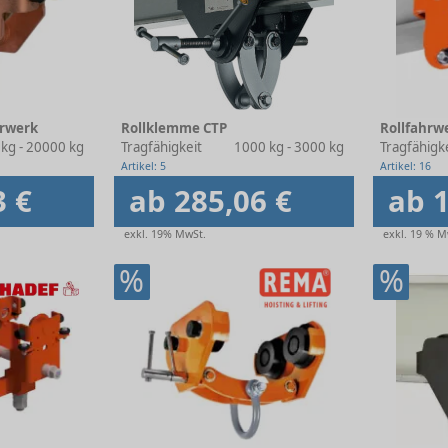
hrwerk
Rollklemme CTP
Rollfahrw
 kg - 20000 kg
Tragfähigkeit
1000 kg - 3000 kg
Tragfähigk
Artikel: 5
Artikel: 16
3 €
ab 285,06 €
ab 1
exkl. 19% MwSt.
exkl. 19 % M
%
%