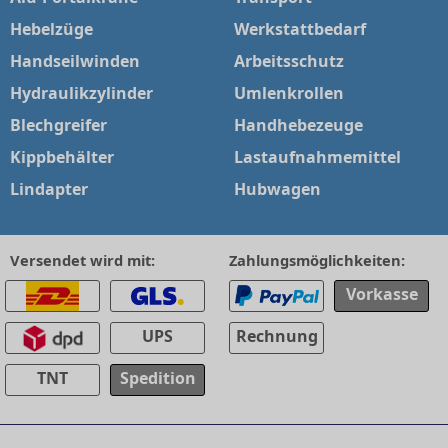
Hebelzüge
Werkstattbedarf
Handseilwinden
Arbeitsschutz
Hydraulikzylinder
Umlenkrollen
Blechgreifer
Handhebezeuge
Kippbehälter
Lastaufnahmemittel
Lindapter
Hubwagen
Versendet wird mit:
Zahlungsmöglichkeiten:
Vorkasse
UPS
Rechnung
TNT
Spedition