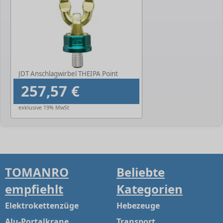
JDT Anschlagwirbel THEIPA Point
257,57 €
exklusive 19% MwSt
TOMANRO
Beliebte
empfiehlt
Kategorien
Elektrokettenzüge
Hebezeuge
Alu-Portalkrane
Transport