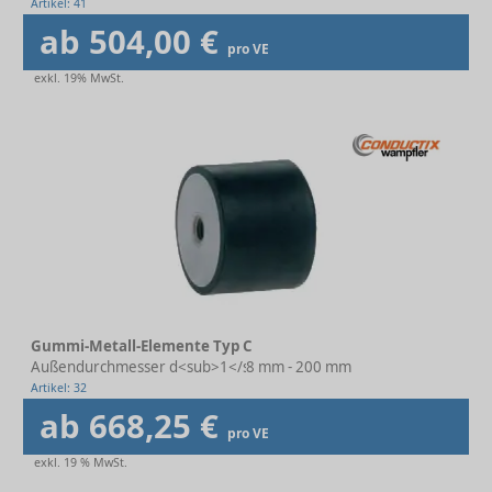
Artikel: 41
ab 504,00 €
pro VE
exkl. 19% MwSt.
Gummi-Metall-Elemente Typ C
Außendurchmesser d<sub>1</sub>
8 mm - 200 mm
Artikel: 32
ab 668,25 €
pro VE
exkl. 19 % MwSt.