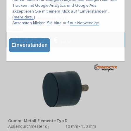
Tracken mit Google Analytics und Google Ads
akzeptieren Sie mit einem Klick auf "Einverstanden".
(
mehr dazu
)
Gummi-Metall-Elemente Typ E
Ansonsten klicken Sie bitte auf
nur Notwendige
Außendurchmesser d
10 mm - 150 mm
1
Artikel: 35
ab 425,25 €
pro VE
Einverstanden
exkl. 19% MwSt.
Gummi-Metall-Elemente Typ D
Außendurchmesser d
10 mm - 150 mm
1