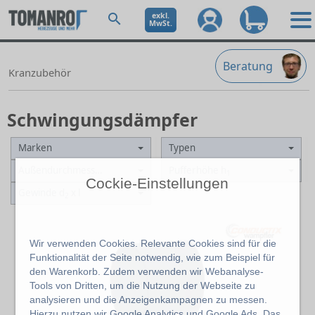
exkl.
MwSt.
Beratung
Kranzubehör
Schwingungsdämpfer
Marken
Typen
Außendurchmesser d
Pufferhöhe h
1
1
Cockie-Einstellungen
Gewinde d
x l
2
Wir verwenden Cookies. Relevante Cookies sind für die
Funktionalität der Seite notwendig, wie zum Beispiel für
den Warenkorb. Zudem verwenden wir Webanalyse-
Tools von Dritten, um die Nutzung der Webseite zu
analysieren und die Anzeigenkampagnen zu messen.
Hierzu nutzen wir Google Analytics und Google Ads. Das