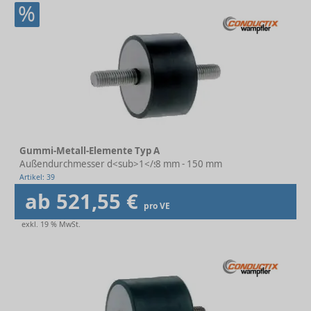
%
Gummi-Metall-Elemente Typ A
Außendurchmesser d<sub>1</sub>
8 mm - 150 mm
Artikel: 39
ab 521,55 €
pro VE
exkl. 19 % MwSt.