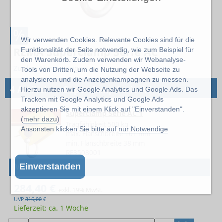
%
Wir verwenden Cookies. Relevante Cookies sind für die
REMA Superclamp Serie AC
Funktionalität der Seite notwendig, wie zum Beispiel für
den Warenkorb. Zudem verwenden wir Webanalyse-
Zu den Abmessungen
Tools von Dritten, um die Nutzung der Webseite zu
analysieren und die Anzeigenkampagnen zu messen.
→
4 Artikel
Superclamp Serie AC
Hierzu nutzen wir Google Analytics und Google Ads. Das
Tracken mit Google Analytics und Google Ads
akzeptieren Sie mit einem Klick auf "Einverstanden".
Superclamp Serie AC 1
(
mehr dazu
)
Tragfähigkeit 500 kg
Ansonsten klicken Sie bitte auf
nur Notwendige
max. Flanschbreite 101 mm
min. Flanschbreite 38 mm
RE3508001
Mehr Details
Einverstanden
284,40 €
exkl. 19% MwSt.
UVP
316,00
€
Lieferzeit: ca. 1 Woche