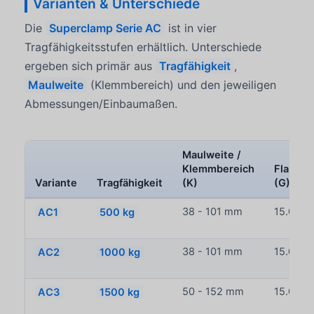
Varianten & Unterschiede
Die
Superclamp Serie AC
ist in vier
Tragfähigkeitsstufen erhältlich. Unterschiede
ergeben sich primär aus
Tragfähigkeit
,
Maulweite
(Klemmbereich) und den jeweiligen
Abmessungen/Einbaumaßen.
Maulweite /
Klemmbereich
Flansch
Variante
Tragfähigkeit
(K)
(G)
AC1
500 kg
38 - 101 mm
15.0 m
AC2
1000 kg
38 - 101 mm
15.0 m
AC3
1500 kg
50 - 152 mm
15.0 m