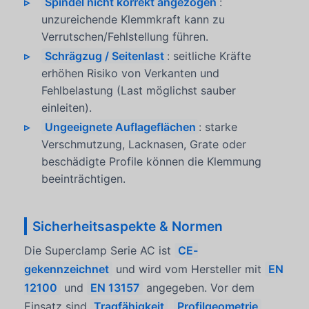
Spindel nicht korrekt angezogen
:
unzureichende Klemmkraft kann zu
Verrutschen/Fehlstellung führen.
Schrägzug / Seitenlast
: seitliche Kräfte
erhöhen Risiko von Verkanten und
Fehlbelastung (Last möglichst sauber
einleiten).
Ungeeignete Auflageflächen
: starke
Verschmutzung, Lacknasen, Grate oder
beschädigte Profile können die Klemmung
beeinträchtigen.
Sicherheitsaspekte & Normen
Die Superclamp Serie AC ist
CE-
gekennzeichnet
und wird vom Hersteller mit
EN
12100
und
EN 13157
angegeben. Vor dem
Einsatz sind
Tragfähigkeit
,
Profilgeometrie
,