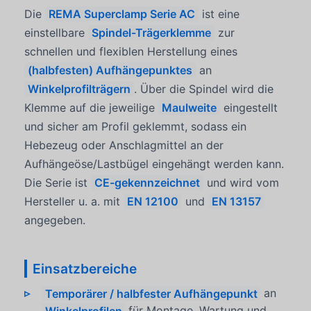
Die
REMA Superclamp Serie AC
ist eine
einstellbare
Spindel-Trägerklemme
zur
schnellen und flexiblen Herstellung eines
(halbfesten) Aufhängepunktes
an
Winkelprofilträgern
. Über die Spindel wird die
Klemme auf die jeweilige
Maulweite
eingestellt
und sicher am Profil geklemmt, sodass ein
Hebezeug oder Anschlagmittel an der
Aufhängeöse/Lastbügel eingehängt werden kann.
Die Serie ist
CE-gekennzeichnet
und wird vom
Hersteller u. a. mit
EN 12100
und
EN 13157
angegeben.
Einsatzbereiche
Temporärer / halbfester Aufhängepunkt
an
Winkelprofilen
für Montage, Wartung und