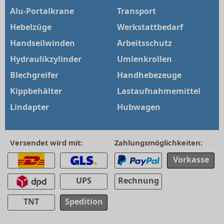
Alu-Portalkrane
Transport
Hebelzüge
Werkstattbedarf
Handseilwinden
Arbeitsschutz
Hydraulikzylinder
Umlenkrollen
Blechgreifer
Handhebezeuge
Kippbehälter
Lastaufnahmemittel
Lindapter
Hubwagen
Versendet wird mit:
Zahlungsmöglichkeiten:
Vorkasse
UPS
Rechnung
TNT
Spedition