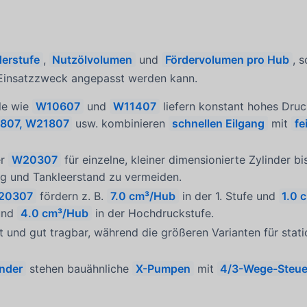
derstufe
,
Nutzölvolumen
und
Fördervolumen pro Hub
, 
 Einsatzzweck angepasst werden kann.
le wie
W10607
und
W11407
liefern konstant hohes Druc
807, W21807
usw. kombinieren
schnellen Eilgang
mit
fe
er
W20307
für einzelne, kleiner dimensionierte Zylinder bi
ng und Tankleerstand zu vermeiden.
20307
fördern z. B.
7.0 cm³/Hub
in der 1. Stufe und
1.0 
und
4.0 cm³/Hub
in der Hochdruckstufe.
t und gut tragbar, während die größeren Varianten für sta
inder
stehen bauähnliche
X-Pumpen
mit
4/3-Wege-Steuer