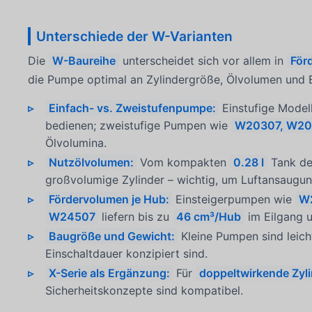
Unterschiede der W-Varianten
Die
W-Baureihe
unterscheidet sich vor allem in
För
die Pumpe optimal an Zylindergröße, Ölvolumen und
Einfach- vs. Zweistufenpumpe:
Einstufige Model
bedienen; zweistufige Pumpen wie
W20307, W20
Ölvolumina.
Nutzölvolumen:
Vom kompakten
0.28 l
Tank d
großvolumige Zylinder – wichtig, um Luftansaugu
Fördervolumen je Hub:
Einsteigerpumpen wie
W
W24507
liefern bis zu
46 cm³/Hub
im Eilgang 
Baugröße und Gewicht:
Kleine Pumpen sind leich
Einschaltdauer konzipiert sind.
X-Serie als Ergänzung:
Für
doppeltwirkende Zyl
Sicherheitskonzepte sind kompatibel.