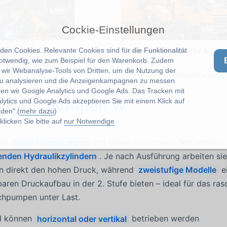
Cockie-Einstellungen
en Cookies. Relevante Cookies sind für die Funktionalität
& Instandhaltung
Kommunale Betriebe &
notwendig, wie zum Beispiel für den Warenkorb. Zudem
Versorger
eser Branche ansehen
wir Webanalyse-Tools von Dritten, um die Nutzung der
Top-Seller dieser Branche ansehen
u analysieren und die Anzeigenkampagnen zu messen.
zen wir Google Analytics und Google Ads. Das Tracken mit
he Handpumpen W
lytics und Google Ads akzeptieren Sie mit einem Klick auf
den".(
mehr dazu
)
licken Sie bitte auf
nur Notwendige
ste
Stahl-Handpumpen
mit einem maximalen Betriebsdruc
enden Hydraulikzylindern
. Je nach Ausführung arbeiten sie
ern direkt den hohen Druck, während
zweistufige Modelle
e
rbaren Druckaufbau in der 2. Stufe bieten – ideal für das ra
achpumpen unter Last.
 können
horizontal oder vertikal
betrieben werden