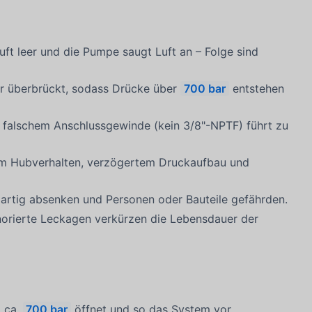
ft leer und die Pumpe saugt Luft an – Folge sind
er überbrückt, sodass Drücke über
700 bar
entstehen
 falschem Anschlussgewinde (kein 3/8"-NPTF) führt zu
em Hubverhalten, verzögertem Druckaufbau und
gartig absenken und Personen oder Bauteile gefährden.
norierte Leckagen verkürzen die Lebensdauer der
i ca.
700 bar
öffnet und so das System vor