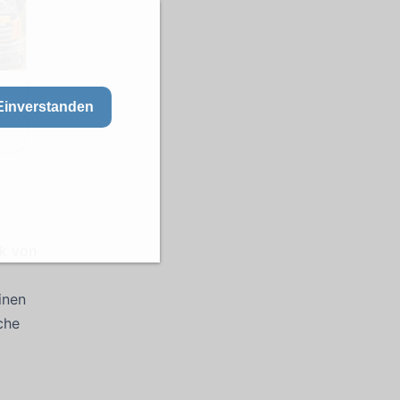
Einverstanden
k von
inen
sche