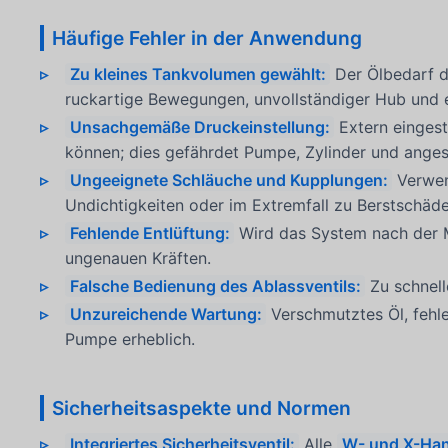
Häufige Fehler in der Anwendung
Zu kleines Tankvolumen gewählt:
Der Ölbedarf de
ruckartige Bewegungen, unvollständiger Hub und e
Unsachgemäße Druckeinstellung:
Extern eingest
können; dies gefährdet Pumpe, Zylinder und ange
Ungeeignete Schläuche und Kupplungen:
Verwe
Undichtigkeiten oder im Extremfall zu Berstschäde
Fehlende Entlüftung:
Wird das System nach der 
ungenauen Kräften.
Falsche Bedienung des Ablassventils:
Zu schnell
Unzureichende Wartung:
Verschmutztes Öl, fehl
Pumpe erheblich.
Sicherheitsaspekte und Normen
Integriertes Sicherheitsventil:
Alle
W- und X-Ha