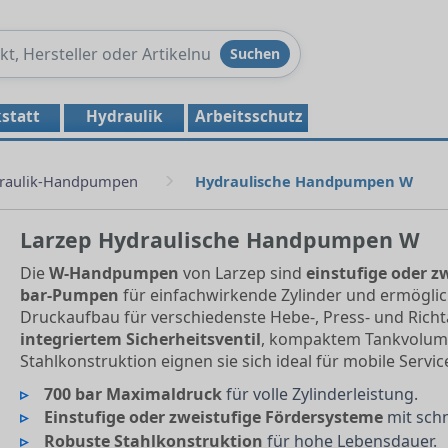
Produkte
Suchen
durchsuchen
statt
Hydraulik
Arbeitsschutz
raulik-Handpumpen
Hydraulische Handpumpen W
Larzep Hydraulische Handpumpen W
Die
W-Handpumpen
von Larzep sind
einstufige oder zw
bar-Pumpen
für einfachwirkende Zylinder und ermöglic
Druckaufbau für verschiedenste Hebe-, Press- und Rich
integriertem Sicherheitsventil
, kompaktem Tankvolu
Stahlkonstruktion eignen sie sich ideal für mobile Ser
700 bar Maximaldruck
für volle Zylinderleistung.
Einstufige oder zweistufige Fördersysteme
mit schn
Robuste Stahlkonstruktion
für hohe Lebensdauer.