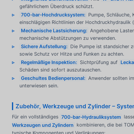
gefährlichem Überdruck schützt.
700-bar-Hochdrucksystem:
Pumpe, Schläuche, K
einschlägigen Richtlinien der Hochdruckhydraulik (
Mechanische Lastsicherung:
Angehobene Lasten 
mechanische Abstützungen zu verwenden.
Sichere Aufstellung:
Die Pumpe ist standsicher zu
sowie Schutz vor Hitze und Funken zu achten.
Regelmäßige Inspektion:
Sichtprüfung auf
Lecka
Schäden sind sofort auszutauschen.
Geschultes Bedienpersonal:
Anwender sollten im
unterwiesen sein.
Zubehör, Werkzeuge und Zylinder – Sys
Für ein vollständiges
700-bar-Hydrauliksystem
lass
Werkzeugen und Zylindern
kombinieren, die bei TOM
typische Komponenten und Verlinkungen: