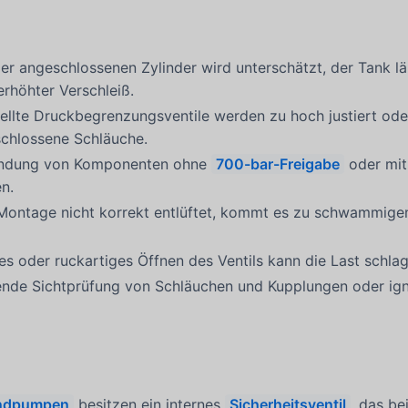
r angeschlossenen Zylinder wird unterschätzt, der Tank läu
rhöhter Verschleiß.
ellte Druckbegrenzungsventile werden zu hoch justiert od
schlossene Schläuche.
ndung von Komponenten ohne
700-bar-Freigabe
oder mit
n.
Montage nicht korrekt entlüftet, kommt es zu schwammig
es oder ruckartiges Öffnen des Ventils kann die Last schla
ende Sichtprüfung von Schläuchen und Kupplungen oder ig
ndpumpen
besitzen ein internes
Sicherheitsventil
, das be