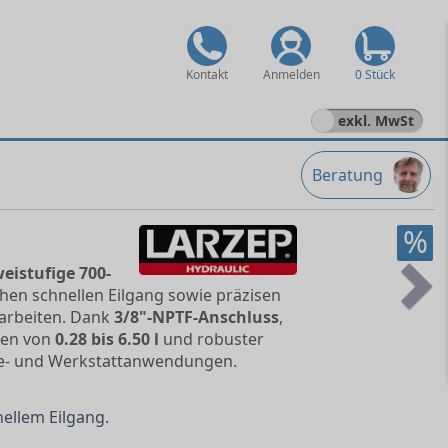
Kontakt
Anmelden
0 Stück
exkl. MwSt
Beratung
%
eistufige 700-
hen schnellen Eilgang sowie präzisen
Ne
tarbeiten. Dank
3/8"-NPTF-Anschluss
,
men von
0.28 bis 6.50 l
und robuster
vice- und Werkstattanwendungen.
ellem Eilgang.