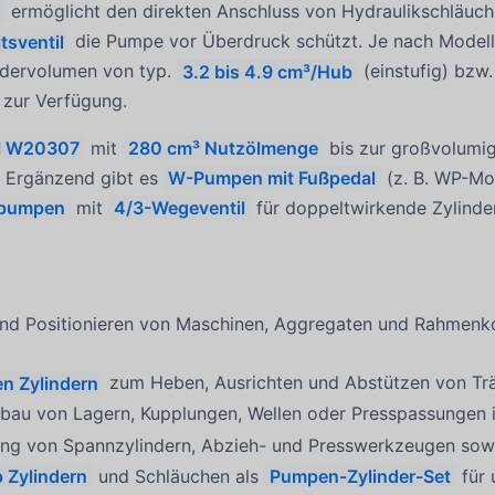
s
ermöglicht den direkten Anschluss von Hydraulikschläuc
tsventil
die Pumpe vor Überdruck schützt. Je nach Modell
dervolumen von typ.
3.2 bis 4.9 cm³/Hub
(einstufig) bzw
 zur Verfügung.
ll W20307
mit
280 cm³ Nutzölmenge
bis zur großvolumi
. Ergänzend gibt es
W-Pumpen mit Fußpedal
(z. B. WP-Mo
pumpen
mit
4/3-Wegeventil
für doppeltwirkende Zylinder
nd Positionieren von Maschinen, Aggregaten und Rahmenkons
n Zylindern
zum Heben, Ausrichten und Abstützen von Träg
bau von Lagern, Kupplungen, Wellen oder Presspassungen 
g von Spannzylindern, Abzieh- und Presswerkzeugen sowi
 Zylindern
und Schläuchen als
Pumpen-Zylinder-Set
für 