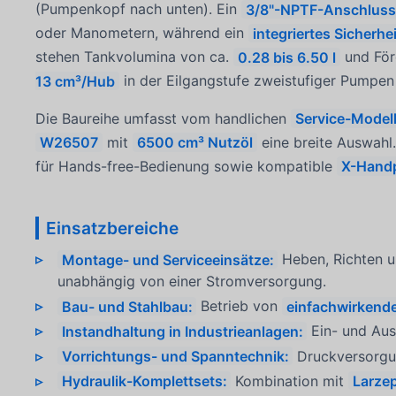
(Pumpenkopf nach unten). Ein
3/8"-NPTF-Anschlus
oder Manometern, während ein
integriertes Sicherhei
stehen Tankvolumina von ca.
0.28 bis 6.50 l
und För
13 cm³/Hub
in der Eilgangstufe zweistufiger Pumpen
Die Baureihe umfasst vom handlichen
Service-Mode
W26507
mit
6500 cm³ Nutzöl
eine breite Auswahl
für Hands-free-Bedienung sowie kompatible
X-Hand
Einsatzbereiche
Montage- und Serviceeinsätze:
Heben, Richten u
unabhängig von einer Stromversorgung.
Bau- und Stahlbau:
Betrieb von
einfachwirkende
Instandhaltung in Industrieanlagen:
Ein- und Aus
Vorrichtungs- und Spanntechnik:
Druckversorgun
Hydraulik-Komplettsets:
Kombination mit
Larzep