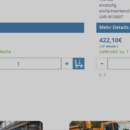
einstufig
einfachwirkend
LAR-W10607
Mehr Details
422,10€
UVP
469,00
€
 Woche
Lieferzeit: ca. 
2 - 7