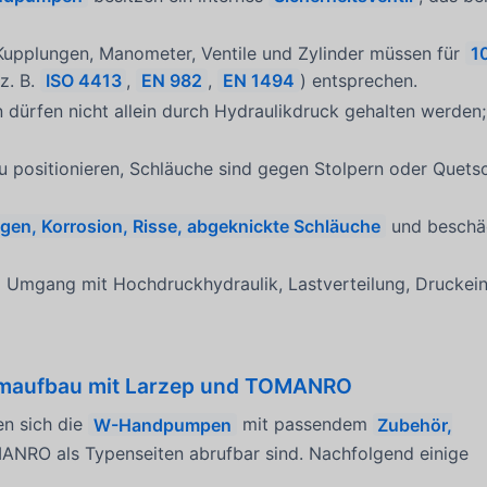
upplungen, Manometer, Ventile und Zylinder müssen für
1
z. B.
ISO 4413
,
EN 982
,
EN 1494
) entsprechen.
dürfen nicht allein durch Hydraulikdruck gehalten werden
 positionieren, Schläuche sind gegen Stolpern oder Quetsc
gen, Korrosion, Risse, abgeknickte Schläuche
und beschäd
 Umgang mit Hochdruckhydraulik, Lastverteilung, Druckein
temaufbau mit Larzep und TOMANRO
en sich die
W-Handpumpen
mit passendem
Zubehör,
ANRO als Typenseiten abrufbar sind. Nachfolgend einige