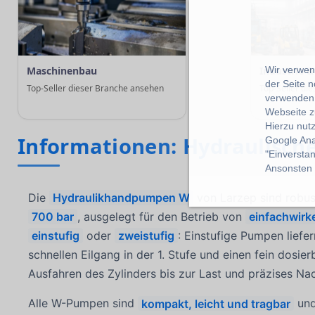
Wir verwend
Maschinenbau
Industrie 
der Seite 
Top-Seller dieser Branche ansehen
Top-Seller di
verwenden 
Webseite z
Hierzu nut
Informationen: Hydraulisc
Google Ana
"Einverstan
Ansonsten k
Die
Hydraulikhandpumpen W
von Larzep sind robu
700 bar
, ausgelegt für den Betrieb von
einfachwirk
einstufig
oder
zweistufig
: Einstufige Pumpen lief
schnellen Eilgang in der 1. Stufe und einen fein dosie
Ausfahren des Zylinders bis zur Last und präzises N
Alle W-Pumpen sind
kompakt, leicht und tragbar
und