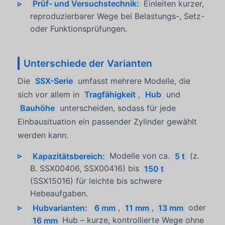
Prüf- und Versuchstechnik:
Einleiten kurzer,
reproduzierbarer Wege bei Belastungs-, Setz-
oder Funktionsprüfungen.
Unterschiede der Varianten
Die
SSX-Serie
umfasst mehrere Modelle, die
sich vor allem in
Tragfähigkeit
,
Hub
und
Bauhöhe
unterscheiden, sodass für jede
Einbausituation ein passender Zylinder gewählt
werden kann.
Kapazitätsbereich:
Modelle von ca.
5 t
(z.
B. SSX00406, SSX00416) bis
150 t
(SSX15016) für leichte bis schwere
Hebeaufgaben.
Hubvarianten:
6 mm
,
11 mm
,
13 mm
oder
16 mm
Hub – kurze, kontrollierte Wege ohne