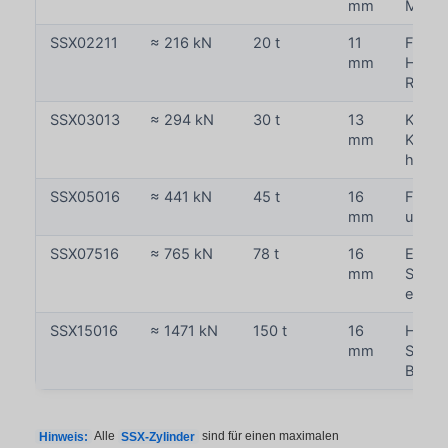
mm
Masch
SSX02211
≈ 216 kN
20 t
11
Für an
mm
Hebe-
Richt
SSX03013
≈ 294 kN
30 t
13
Kompa
mm
Kurzhu
höhere
SSX05016
≈ 441 kN
45 t
16
Für s
mm
und S
SSX07516
≈ 765 kN
78 t
16
Extrem
mm
Schwer
enge 
SSX15016
≈ 1471 kN
150 t
16
Höchst
mm
Serie 
Bauhö
Hinweis:
Alle
SSX-Zylinder
sind für einen maximalen