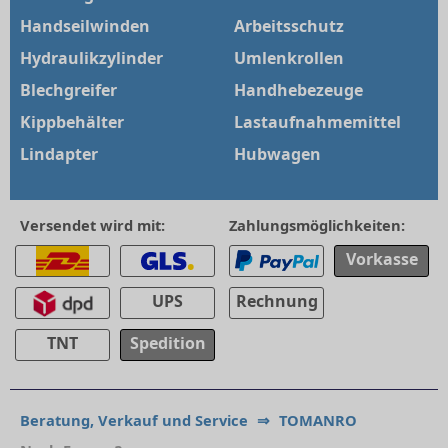
Handseilwinden
Arbeitsschutz
Hydraulikzylinder
Umlenkrollen
Blechgreifer
Handhebezeuge
Kippbehälter
Lastaufnahmemittel
Lindapter
Hubwagen
Versendet wird mit:
Zahlungsmöglichkeiten:
Vorkasse
UPS
Rechnung
TNT
Spedition
Beratung, Verkauf und Service
⇒
TOMANRO