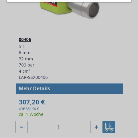
00406
5 t
6 mm
32 mm
700 bar
4 cm³
LAR-SSX00406
Mehr Details
307,20 €
UVP 384.00 €
ca. 1 Woche