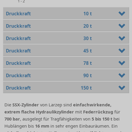
1 - 2
Druckkraft
10 t
Druckkraft
20 t
Druckkraft
30 t
Druckkraft
45 t
Druckkraft
78 t
Druckkraft
90 t
Druckkraft
150 t
Die
SSX-Zylinder
von Larzep sind
einfachwirkende,
extrem flache Hydraulikzylinder
mit
Federrückzug
für
700 bar
, ausgelegt für Tragfähigkeiten von
5 bis 150 t
bei
Hublängen bis
16 mm
in sehr engen Einbauräumen. Ein