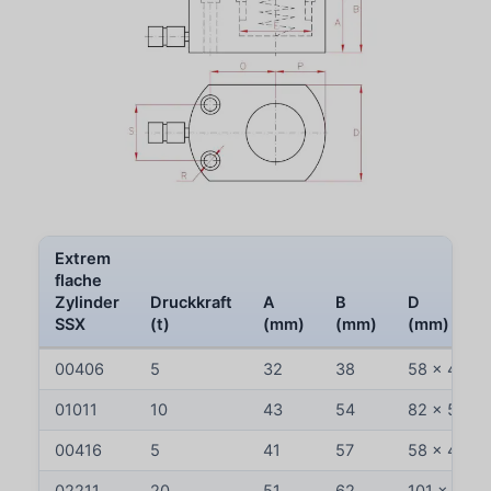
Extrem
flache
Zylinder
Druckkraft
A
B
D
SSX
(t)
(mm)
(mm)
(mm)
00406
5
32
38
58 x 41
01011
10
43
54
82 x 55
00416
5
41
57
58 x 41
02211
20
51
62
101 x 76