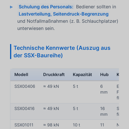
Schulung des Personals:
Bediener sollten in
Lastverteilung, Seitendruck-Begrenzung
und Notfallmaßnahmen (z. B. Schlauchplatzer)
unterwiesen sein.
Technische Kennwerte (Auszug aus
der SSX-Baureihe)
Modell
Druckkraft
Kapazität
Hub
Konfi
SSX00406
≈ 49 kN
5 t
6
Einfa
mm
Feder
flache
SSX00416
≈ 49 kN
5 t
16
Sehr 
mm
für gr
SSX01011
≈ 98 kN
10 t
11
Niedri