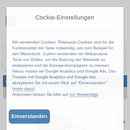
Cockie-Einstellungen
%
Larzep Extrem flache Zylinder SSX
Zu den Abmessungen
Wir verwenden Cookies. Relevante Cookies sind für die
Funktionalität der Seite notwendig, wie zum Beispiel für
Druckkraft
Hub
den Warenkorb. Zudem verwenden wir Webanalyse-
Tools von Dritten, um die Nutzung der Webseite zu
Bauhöhe eingefahren
Betriebsdruck max.
analysieren und die Anzeigenkampagnen zu messen.
Hierzu nutzen wir Google Analytics und Google Ads. Das
Tracken mit Google Analytics und Google Ads
→
9 Artikel
Extrem flache Zylinder SSX
akzeptieren Sie mit einem Klick auf "Einverstanden".
(
mehr dazu
)
Druckkraft
5 t
Ansonsten klicken Sie bitte auf
nur Notwendige
Previous
N
Einverstanden