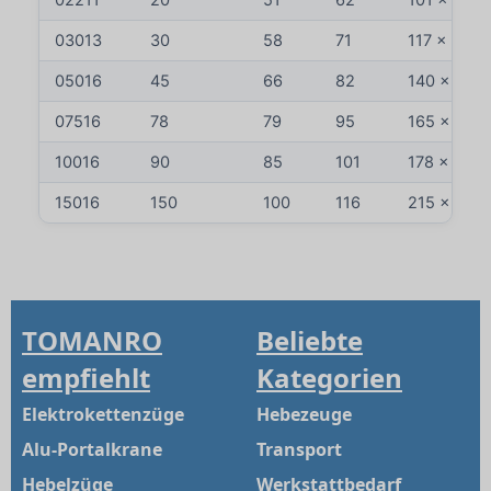
03013
30
58
71
117 x 95
05016
45
66
82
140 x 114
07516
78
79
95
165 x 139
10016
90
85
101
178 x 153
15016
150
100
116
215 x 190
TOMANRO
Beliebte
empfiehlt
Kategorien
Elektrokettenzüge
Hebezeuge
Alu-Portalkrane
Transport
Hebelzüge
Werkstattbedarf