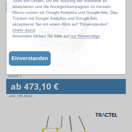
Tools von Dritten, um die Nutzung der Webseite zu
%
analysieren und die Anzeigenkampagnen zu messen.
Hierzu nutzen wir Google Analytics und Google Ads. Das
Tracken mit Google Analytics und Google Ads
akzeptieren Sie mit einem Klick auf "Einverstanden".
(
mehr dazu
)
Ansonsten klicken Sie bitte auf
nur Notwendige
Einverstanden
Permanent Lasthebemagnet FX-V
Tragkraft bei Flachmaterial max.
200 kg - 800 kg
Artikel: 3
ab 473,10 €
exkl. 19% MwSt.