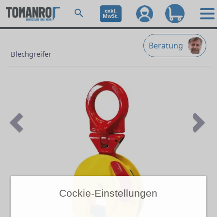
exkl.
MwSt.
Beratung
Blechgreifer
Previous
Ne
Cockie-Einstellungen