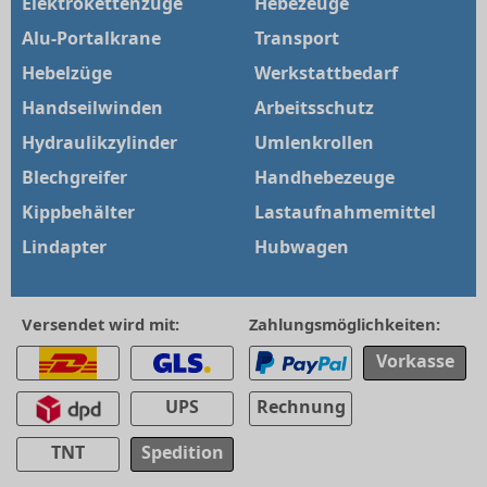
Elektrokettenzüge
Hebezeuge
Alu-Portalkrane
Transport
Hebelzüge
Werkstattbedarf
Handseilwinden
Arbeitsschutz
Hydraulikzylinder
Umlenkrollen
Blechgreifer
Handhebezeuge
Kippbehälter
Lastaufnahmemittel
Lindapter
Hubwagen
Versendet wird mit:
Zahlungsmöglichkeiten:
Vorkasse
UPS
Rechnung
TNT
Spedition