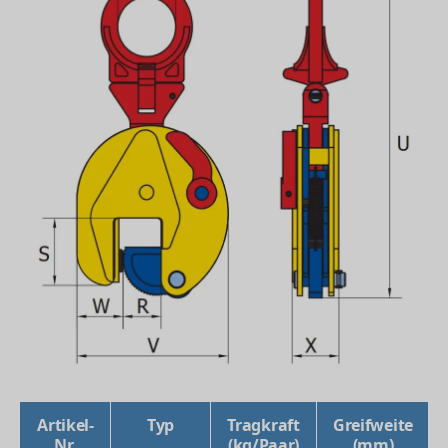
Artikel-
Typ
Tragkraft
Greifweite
Nr.
(kg/Paar)
(mm)