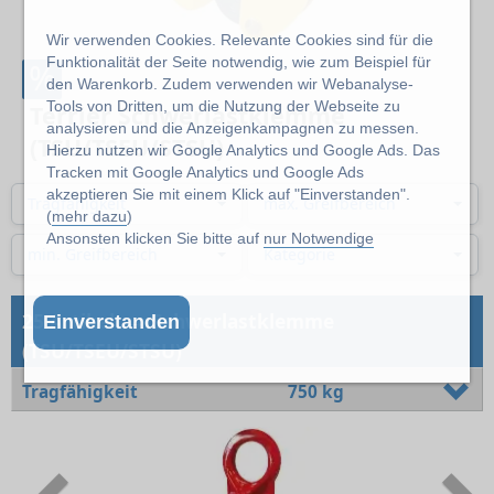
Wir verwenden Cookies. Relevante Cookies sind für die
Funktionalität der Seite notwendig, wie zum Beispiel für
%
den Warenkorb. Zudem verwenden wir Webanalyse-
Tools von Dritten, um die Nutzung der Webseite zu
Terrier Schwerlastklemme
analysieren und die Anzeigenkampagnen zu messen.
(TSU/TSEU/STSU)
Hierzu nutzen wir Google Analytics und Google Ads. Das
Tracken mit Google Analytics und Google Ads
akzeptieren Sie mit einem Klick auf "Einverstanden".
Tragfähigkeit
max. Greifbereich
(
mehr dazu
)
Ansonsten klicken Sie bitte auf
nur Notwendige
min. Greifbereich
Kategorie
→
25 Artikel
Schwerlastklemme
Einverstanden
(TSU/TSEU/STSU)
Tragfähigkeit
750 kg
Previous
N