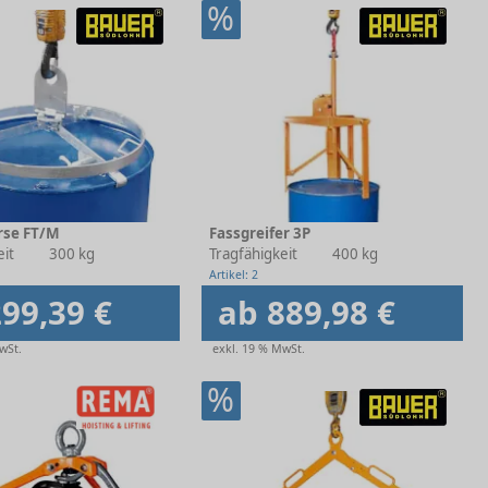
%
rse FT/M
Fassgreifer 3P
eit
300 kg
Tragfähigkeit
400 kg
Artikel: 2
99,39 €
ab 889,98 €
wSt.
exkl. 19 % MwSt.
%