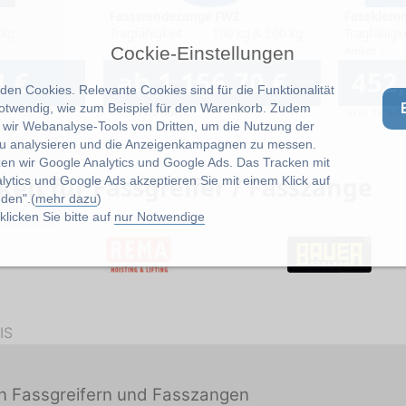
Fasswendezange FWZ
Fassklem
 kg
Tragfähigkeit
100 kg & 300 kg
Tragfähigk
Cockie-Einstellungen
Artikel: 6
Artikel: 1
4 €
ab 1.156,70 €
452,
en Cookies. Relevante Cookies sind für die Funktionalität
notwendig, wie zum Beispiel für den Warenkorb. Zudem
exkl. 19 % MwSt.
exkl. 19 % M
wir Webanalyse-Tools von Dritten, um die Nutzung der
u analysieren und die Anzeigenkampagnen zu messen.
zen wir Google Analytics und Google Ads. Das Tracken mit
en für Fassgreifer / Fasszange
lytics und Google Ads akzeptieren Sie mit einem Klick auf
den".(
mehr dazu
)
licken Sie bitte auf
nur Notwendige
IS
on Fassgreifern und Fasszangen