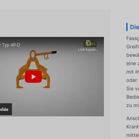
Die
Fassg
Greif
bewäh
eine 
mit i
oder 
Sie 
Bedie
zu mi
Ansch
Kranh
mitte