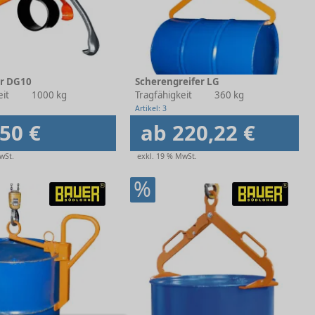
er DG10
Scherengreifer LG
eit
1000 kg
Tragfähigkeit
360 kg
Artikel: 3
50 €
ab 220,22 €
wSt.
exkl. 19 % MwSt.
%