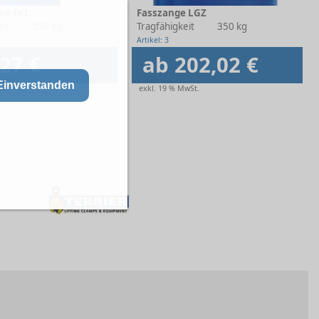
me FKL
Fasszange LGZ
eit
350 kg
Tragfähigkeit
350 kg
Artikel: 3
27 €
ab 202,02 €
Einverstanden
wSt.
exkl. 19 % MwSt.