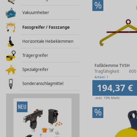
%
Vakuumheber
Fassgreifer / Fasszange
Horizontale Hebeklemmen
Trägergreifer
Faßklemme TVSH
Spezialgreifer
Tragfähigkeit
600
Artikel: 1
Sonderanschlagmittel
194,37 €
exkl. 19% MwSt.
%