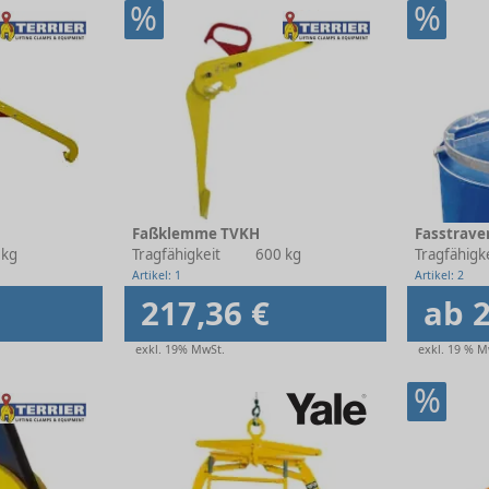
%
%
Faßklemme TVKH
Fasstrave
 kg
Tragfähigkeit
600 kg
Tragfähigk
Artikel: 1
Artikel: 2
217,36 €
ab 2
exkl. 19% MwSt.
exkl. 19 % M
%