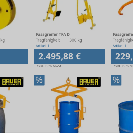
Fassgreifer TFA D
Fassgreif
 kg
Tragfähigkeit
300 kg
Tragfähigk
Artikel: 1
Artikel: 1
2.495,88 €
229,
exkl. 19 % MwSt.
exkl. 19 % M
%
%