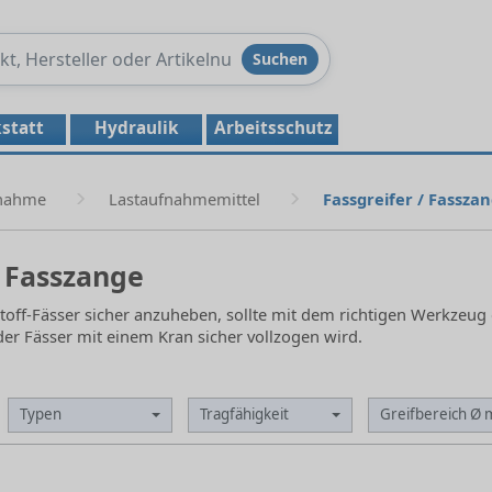
Produkte
Suchen
durchsuchen
statt
Hydraulik
Arbeitsschutz
fnahme
Lastaufnahmemittel
Fassgreifer / Fassza
/ Fasszange
stoff-Fässer sicher anzuheben, sollte mit dem richtigen Werkzeu
er Fässer mit einem Kran sicher vollzogen wird.
Typen
Tragfähigkeit
Greifbereich Ø 