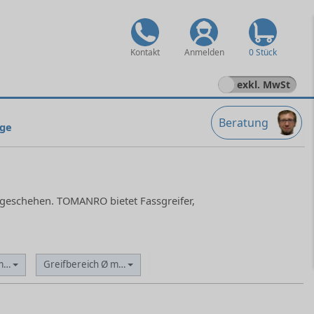
Kontakt
Anmelden
0 Stück
exkl. MwSt
Beratung
nge
g geschehen. TOMANRO bietet Fassgreifer,
min.
Greifbereich Ø max.