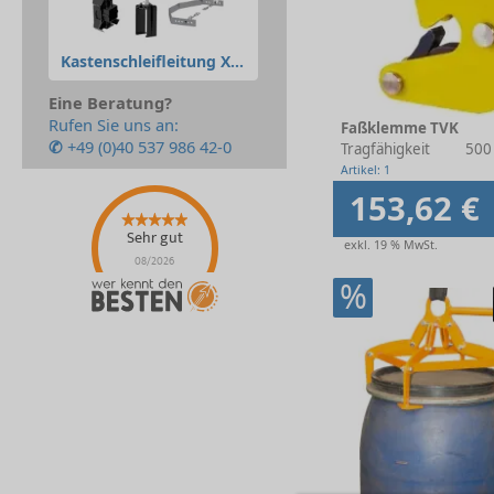
Kastenschleifleitung XLine
Eine Beratung?
Rufen Sie uns an:
Faßklemme TVK
✆
+49 (0)40 537 986 42-0
Tragfähigkeit
500
Artikel: 1
153,62 €
Sehr gut
exkl. 19 % MwSt.
08/2026
%