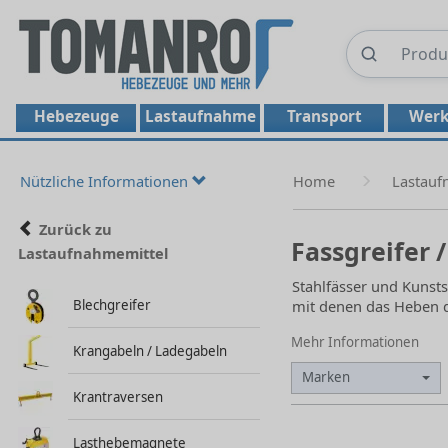
Hebezeuge
Lastaufnahme
Transport
Werk
Nützliche Informationen
Home
Lastau
Zurück zu
Fassgreifer 
Lastaufnahmemittel
Stahlfässer und Kunst
Blechgreifer
mit denen das Heben d
Mehr Informationen
Krangabeln / Ladegabeln
Marken
Krantraversen
Lasthebemagnete