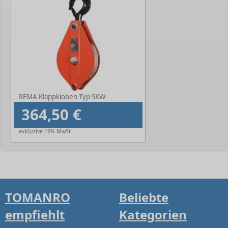
REMA Klappkloben Typ SKW
364,50 €
exklusive 19% MwSt
TOMANRO
Beliebte
empfiehlt
Kategorien