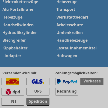
Elektrokettenzüge
Hebezeuge
Alu-Portalkrane
Transport
Hebelzüge
Werkstattbedarf
Handseilwinden
Arbeitsschutz
Hydraulikzylinder
Umlenkrollen
Blechgreifer
Handhebezeuge
Kippbehälter
Lastaufnahmemittel
Lindapter
Hubwagen
Versendet wird mit:
Zahlungsmöglichkeiten:
Vorkasse
UPS
Rechnung
TNT
Spedition