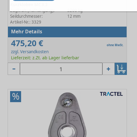
Kurzkloben MC 3.2
Zugkraft (Aufhängung):
3200 kg
Seildurchmesser:
12 mm
Artikel-Nr.: 3329
Mehr Details
475,20 €
ohne MwSt.
zzgl. Versandkosten
Lieferzeit: z.Zt. ab Lager lieferbar
%