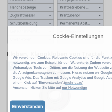
Handhebezeuge
Kraftbetriebene Winden
Zugkraftmesser
Kranzubehör
Schutzbekleidung
Permanente Absturzsicherung
Lastaufnahmemittel
Anschlagpunkte
Cockie-Einstellungen
Umlenkrollen
Kloben, Klappkloben von Tractel:
Wir verwenden Cookies. Relevante Cookies sind für die Funktio
%
notwendig, wie zum Beispiel für den Warenkorb. Zudem verwe
Webanalyse-Tools von Dritten, um die Nutzung der Webseite z
die Anzeigenkampagnen zu messen. Hierzu nutzen wir Google 
Google Ads. Das Tracken mit Google Analytics und Google Ads
einem Klick auf "Einverstanden".(
mehr dazu
)
Ansonsten klicken Sie bitte auf
nur Notwendige
Einverstanden