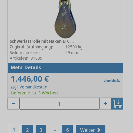
Schwerlastrolle mit Haken ETC 12-216E29 - Rollen-Ø 174 mm
Zugkraft (Aufhängung):
12500 kg
Seildurchmesser:
29 mm
Artikel-Nr.: 81639
Mehr Details
1.446,00 €
ohne MwSt.
zzgl. Versandkosten
Lieferzeit: ca. 3 Wochen
...
1
2
3
6
Weiter