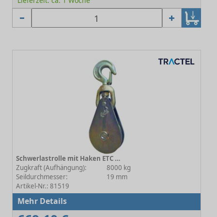
Lieferzeit: ca. 1 Woche
Schwerlastrolle mit Haken ETC 8-209E19 - Rollen-Ø 177 mm
Zugkraft (Aufhängung):
8000 kg
Seildurchmesser:
19 mm
Artikel-Nr.: 81519
Mehr Details