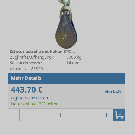
Schwerlastrolle mit Haken ETC 5-114E14 - Rollen-Ø 90 mm
Zugkraft (Aufhängung):
5000 kg
Seildurchmesser:
14 mm
Artikel-Nr.: 81399
Mehr Details
443,70 €
ohne MwSt.
zzgl. Versandkosten
Lieferzeit: ca. 2 Wochen