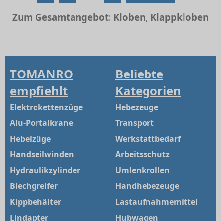
Zum Gesamtangebot: Kloben, Klappkloben
TOMANRO
Beliebte
empfiehlt
Kategorien
Elektrokettenzüge
Hebezeuge
Alu-Portalkrane
Transport
Hebelzüge
Werkstattbedarf
Handseilwinden
Arbeitsschutz
Hydraulikzylinder
Umlenkrollen
Blechgreifer
Handhebezeuge
Kippbehälter
Lastaufnahmemittel
Lindapter
Hubwagen