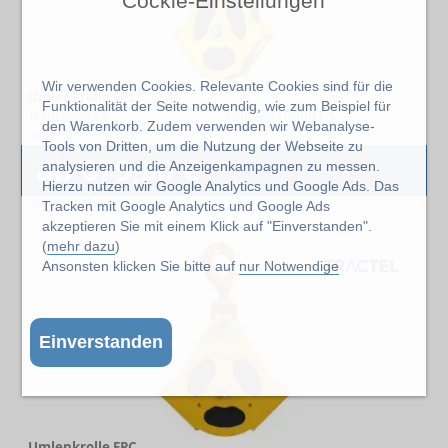
Cockie-Einstellungen
Wir verwenden Cookies. Relevante Cookies sind für die
Umlenkrolle EPL
Funktionalität der Seite notwendig, wie zum Beispiel für
Tragfähigkeit
1600 kg - 5000 kg
den Warenkorb. Zudem verwenden wir Webanalyse-
Artikel: 3
Tools von Dritten, um die Nutzung der Webseite zu
ab 679,30 €
analysieren und die Anzeigenkampagnen zu messen.
Hierzu nutzen wir Google Analytics und Google Ads. Das
exkl. 19% MwSt.
Tracken mit Google Analytics und Google Ads
akzeptieren Sie mit einem Klick auf "Einverstanden".
(
mehr dazu
)
Ansonsten klicken Sie bitte auf
nur Notwendige
Einverstanden
Umlenkrolle EPC