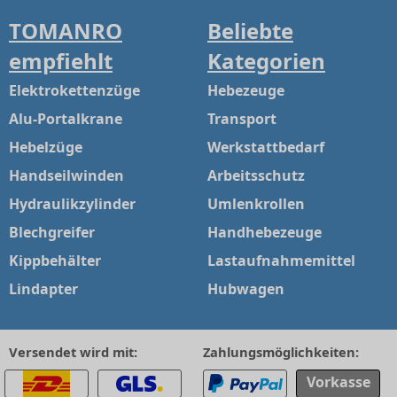
TOMANRO
Beliebte
empfiehlt
Kategorien
Elektrokettenzüge
Hebezeuge
Alu-Portalkrane
Transport
Hebelzüge
Werkstattbedarf
Handseilwinden
Arbeitsschutz
Hydraulikzylinder
Umlenkrollen
Blechgreifer
Handhebezeuge
Kippbehälter
Lastaufnahmemittel
Lindapter
Hubwagen
Versendet wird mit:
Zahlungsmöglichkeiten:
Vorkasse