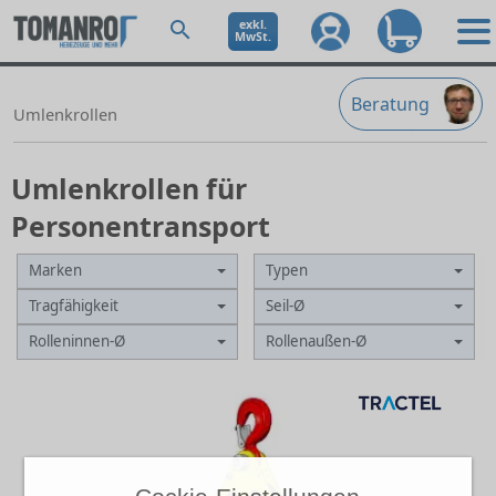
exkl.
MwSt.
Beratung
Umlenkrollen
Umlenkrollen für
Personentransport
Marken
Typen
Tragfähigkeit
Seil-Ø
Rolleninnen-Ø
Rollenaußen-Ø