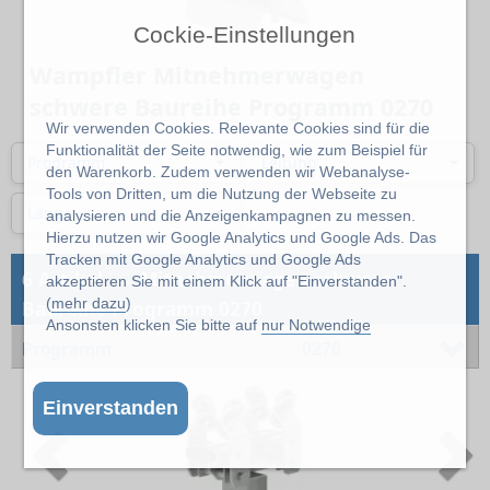
Cockie-Einstellungen
Wampfler Mitnehmerwagen
schwere Baureihe Programm 0270
Wir verwenden Cookies. Relevante Cookies sind für die
Funktionalität der Seite notwendig, wie zum Beispiel für
Programm
Leitung
den Warenkorb. Zudem verwenden wir Webanalyse-
Tools von Dritten, um die Nutzung der Webseite zu
Länge
analysieren und die Anzeigenkampagnen zu messen.
Hierzu nutzen wir Google Analytics und Google Ads. Das
Tracken mit Google Analytics und Google Ads
→
6 Artikel
Mitnehmerwagen schwere
akzeptieren Sie mit einem Klick auf "Einverstanden".
(
mehr dazu
)
Baureihe Programm 0270
Ansonsten klicken Sie bitte auf
nur Notwendige
Programm
0270
Einverstanden
Previous
N