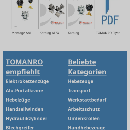
Montage Anl.
Katalog ATEX
Katalog
TOMANRO Flyer
TOMANRO
Beliebte
empfiehlt
Kategorien
Elektrokettenzüge
Hebezeuge
Alu-Portalkrane
Transport
Hebelzüge
Werkstattbedarf
Handseilwinden
Arbeitsschutz
Hydraulikzylinder
Umlenkrollen
Blechgreifer
Handhebezeuge