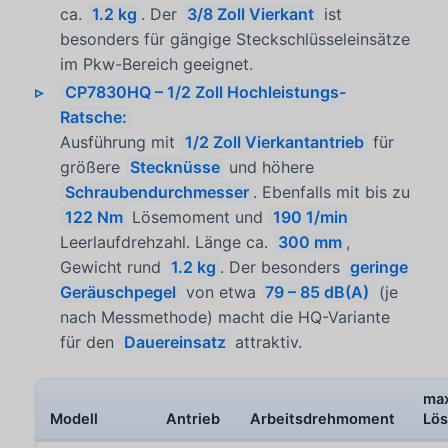
ca.
1.2 kg
. Der
3/8 Zoll Vierkant
ist
besonders für gängige Steckschlüsseleinsätze
im Pkw-Bereich geeignet.
CP7830HQ – 1/2 Zoll Hochleistungs-
Ratsche:
Ausführung mit
1/2 Zoll Vierkantantrieb
für
größere
Stecknüsse
und höhere
Schraubendurchmesser
. Ebenfalls mit bis zu
122 Nm
Lösemoment und
190 1/min
Leerlaufdrehzahl. Länge ca.
300 mm
,
Gewicht rund
1.2 kg
. Der besonders
geringe
Geräuschpegel
von etwa
79 – 85 dB(A)
(je
nach Messmethode) macht die HQ-Variante
für den
Dauereinsatz
attraktiv.
max
Modell
Antrieb
Arbeitsdrehmoment
Lö