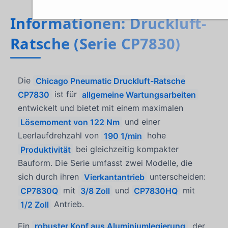
Informationen: Druckluft-
Ratsche (Serie CP7830)
Die
Chicago Pneumatic Druckluft-Ratsche
CP7830
ist für
allgemeine Wartungsarbeiten
entwickelt und bietet mit einem maximalen
Lösemoment von 122 Nm
und einer
Leerlaufdrehzahl von
190 1/min
hohe
Produktivität
bei gleichzeitig kompakter
Bauform. Die Serie umfasst zwei Modelle, die
sich durch ihren
Vierkantantrieb
unterscheiden:
CP7830Q
mit
3/8 Zoll
und
CP7830HQ
mit
1/2 Zoll
Antrieb.
Ein
robuster Kopf aus Aluminiumlegierung
, der