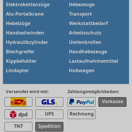
Elektrokettenzüge
Hebezeuge
Alu-Portalkrane
Transport
Hebelzüge
Werkstattbedarf
Handseilwinden
Arbeitsschutz
Hydraulikzylinder
Umlenkrollen
Blechgreifer
Handhebezeuge
Kippbehälter
Lastaufnahmemittel
Lindapter
Hubwagen
Versendet wird mit:
Zahlungsmöglichkeiten:
Vorkasse
UPS
Rechnung
TNT
Spedition