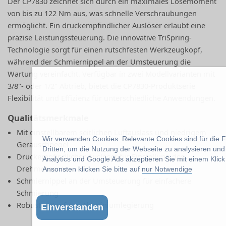
Der CP7830 zeichnet sich durch ein maximales Lösemoment
von bis zu 122 Nm aus, was schnelle Verschraubungen
ermöglicht. Ein druckempfindlicher Auslöser erlaubt eine
präzise Leistungssteuerung. Die innovative TriSpring-
Technologie sorgt für einen rutschfesten Werkzeugkopf,
während der Schmiernippel an der Umsteuerung die
Wartung vereinfacht. Verfügbar in zwei Modellvarianten mit
3/8"- oder 1/2" Abtrieb, bietet die CP7830-Produktserie
Flexibilität und Effizienz für unterschiedliche Anwendungen.
Qualitätsmerkmale
Mit einstellbarem seitlichen Luftauslass und niedrigem
Wir verwenden Cookies. Relevante Cookies sind für die 
Geräuschpegel
Dritten, um die Nutzung der Webseite zu analysieren un
Druckempfindlicher Auslöser für Einstellung des
Analytics und Google Ads akzeptieren Sie mit einem Klick
Drehmoments
Ansonsten klicken Sie bitte auf
nur Notwendige
Schmiernippel an der Umsteuerung für einfachere
Schmierung
Robuster Kopf aus Aluminiumlegierung
Einverstanden