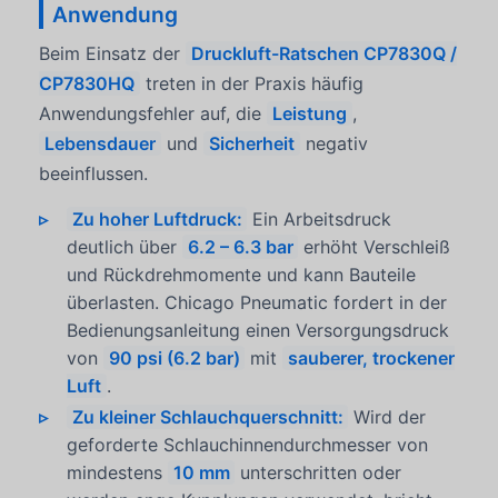
Anwendung
Beim Einsatz der
Druckluft-Ratschen CP7830Q /
CP7830HQ
treten in der Praxis häufig
Anwendungsfehler auf, die
Leistung
,
Lebensdauer
und
Sicherheit
negativ
beeinflussen.
Zu hoher Luftdruck:
Ein Arbeitsdruck
deutlich über
6.2 – 6.3 bar
erhöht Verschleiß
und Rückdrehmomente und kann Bauteile
überlasten. Chicago Pneumatic fordert in der
Bedienungsanleitung einen Versorgungsdruck
von
90 psi (6.2 bar)
mit
sauberer, trockener
Luft
.
Zu kleiner Schlauchquerschnitt:
Wird der
geforderte Schlauchinnendurchmesser von
mindestens
10 mm
unterschritten oder