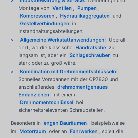
Industriewartung & Service:
Demontage und
Montage von
Ventilen
,
Pumpen
,
Kompressoren
,
Hydraulikaggregaten
und
Gestellverbindungen
in
Instandhaltungsabteilungen.
Allgemeine Werkstattanwendungen:
Überall
dort, wo die klassische
Handratsche
zu
langsam ist, aber ein
Schlagschrauber
zu
stark oder zu groß wäre.
Kombination mit Drehmomentschlüsseln:
Schnelles Vorspannen mit der CP7830 und
anschließendes
drehmomentgenaues
Endanziehen
mit einem
Drehmomentschlüssel
bei
sicherheitsrelevanten Schraubstellen.
Besonders in
engen Bauräumen
, beispielsweise
im
Motorraum
oder an
Fahrwerken
, spielt die