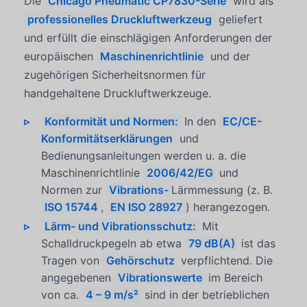
Die
Chicago Pneumatic CP7830-Serie
wird als
professionelles Druckluftwerkzeug
geliefert
und erfüllt die einschlägigen Anforderungen der
europäischen
Maschinenrichtlinie
und der
zugehörigen Sicherheitsnormen für
handgehaltene Druckluftwerkzeuge.
Konformität und Normen:
In den
EC/CE-
Konformitätserklärungen
und
Bedienungsanleitungen werden u. a. die
Maschinenrichtlinie
2006/42/EG
und
Normen zur
Vibrations-
Lärmmessung (z. B.
ISO 15744
,
EN ISO 28927
) herangezogen.
Lärm- und Vibrationsschutz:
Mit
Schalldruckpegeln ab etwa
79 dB(A)
ist das
Tragen von
Gehörschutz
verpflichtend. Die
angegebenen
Vibrationswerte
im Bereich
von ca.
4 – 9 m/s²
sind in der betrieblichen