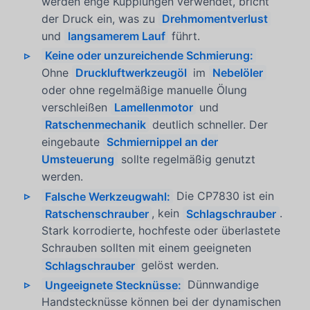
werden enge Kupplungen verwendet, bricht
der Druck ein, was zu
Drehmomentverlust
und
langsamerem Lauf
führt.
Keine oder unzureichende Schmierung:
Ohne
Druckluftwerkzeugöl
im
Nebelöler
oder ohne regelmäßige manuelle Ölung
verschleißen
Lamellenmotor
und
Ratschenmechanik
deutlich schneller. Der
eingebaute
Schmiernippel an der
Umsteuerung
sollte regelmäßig genutzt
werden.
Falsche Werkzeugwahl:
Die CP7830 ist ein
Ratschenschrauber
, kein
Schlagschrauber
.
Stark korrodierte, hochfeste oder überlastete
Schrauben sollten mit einem geeigneten
Schlagschrauber
gelöst werden.
Ungeeignete Stecknüsse:
Dünnwandige
Handstecknüsse können bei der dynamischen