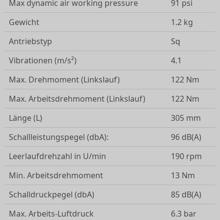
Max dynamic air working pressure
91 psi
Gewicht
1.2 kg
Antriebstyp
Sq
Vibrationen (m/s²)
4.1
Max. Drehmoment (Linkslauf)
122 Nm
Max. Arbeitsdrehmoment (Linkslauf)
122 Nm
Länge (L)
305 mm
Schallleistungspegel (dbA):
96 dB(A)
Leerlaufdrehzahl in U/min
190 rpm
Min. Arbeitsdrehmoment
13 Nm
Schalldruckpegel (dbA)
85 dB(A)
Max. Arbeits-Luftdruck
6.3 bar