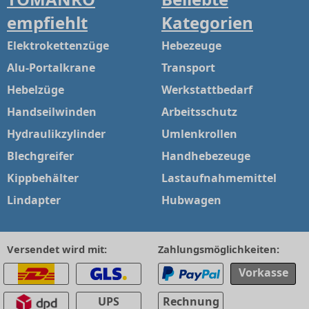
empfiehlt
Kategorien
Elektrokettenzüge
Hebezeuge
Alu-Portalkrane
Transport
Hebelzüge
Werkstattbedarf
Handseilwinden
Arbeitsschutz
Hydraulikzylinder
Umlenkrollen
Blechgreifer
Handhebezeuge
Kippbehälter
Lastaufnahmemittel
Lindapter
Hubwagen
Versendet wird mit:
Zahlungsmöglichkeiten:
Vorkasse
UPS
Rechnung