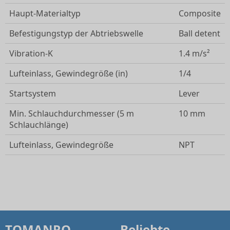
Haupt-Materialtyp
Composite
Befestigungstyp der Abtriebswelle
Ball detent
Vibration-K
1.4 m/s²
Lufteinlass, Gewindegröße (in)
1/4
Startsystem
Lever
Min. Schlauchdurchmesser (5 m
10 mm
Schlauchlänge)
Lufteinlass, Gewindegröße
NPT
TOMANRO
Beliebte