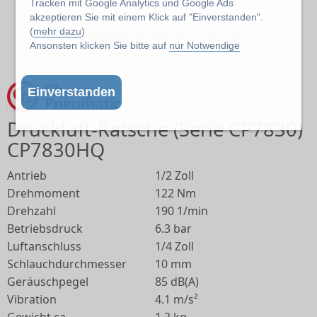
Tracken mit Google Analytics und Google Ads
akzeptieren Sie mit einem Klick auf "Einverstanden".
(
mehr dazu
)
Abbildung kann abweichen vom Original
Ansonsten klicken Sie bitte auf
nur Notwendige
Einverstanden
Druckluft-Ratsche (Serie CP7830)
CP7830HQ
Antrieb
1/2 Zoll
Drehmoment
122 Nm
Drehzahl
190 1/min
Betriebsdruck
6.3 bar
Luftanschluss
1/4 Zoll
Schlauchdurchmesser
10 mm
Geräuschpegel
85 dB(A)
Vibration
4.1 m/s²