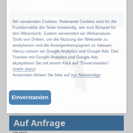
Antrieb
4-Kant 1/2 Zoll - 6-Kant 1/4 Zoll
Artikel: 16
Auf Anfrage
Wir verwenden Cookies. Relevante Cookies sind für die
Funktionalität der Seite notwendig, wie zum Beispiel für
19% MwSt.
den Warenkorb. Zudem verwenden wir Webanalyse-
Tools von Dritten, um die Nutzung der Webseite zu
analysieren und die Anzeigenkampagnen zu messen.
Hierzu nutzen wir Google Analytics und Google Ads. Das
Tracken mit Google Analytics und Google Ads
akzeptieren Sie mit einem Klick auf "Einverstanden".
(
mehr dazu
)
Ansonsten klicken Sie bitte auf
nur Notwendige
Einverstanden
Impulsschrauber Pistole
Antrieb
4-Kant 1/2 Zoll - 6-Kant 1/4 Zoll
Artikel: 17
Auf Anfrage
19% MwSt.