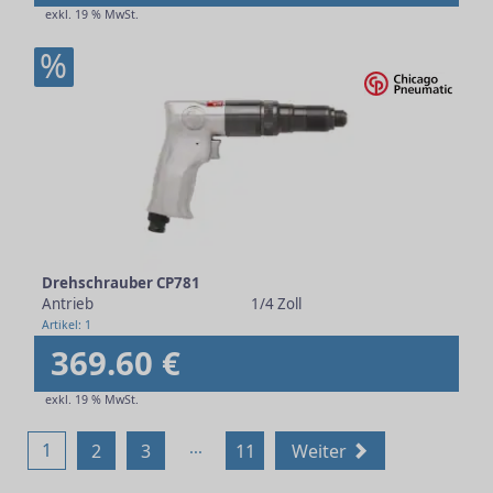
exkl. 19 % MwSt.
%
Drehschrauber CP781
Antrieb
1/4 Zoll
Artikel: 1
369.60 €
exkl. 19 % MwSt.
...
1
2
3
11
Weiter