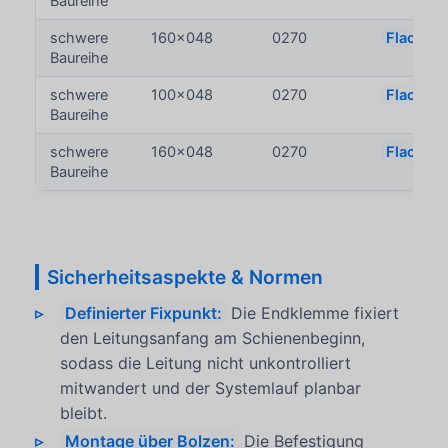
Baureihe
schwere
160x048
0270
Flachkab
Baureihe
schwere
100x048
0270
Flachkab
Baureihe
schwere
160x048
0270
Flachkab
Baureihe
Sicherheitsaspekte & Normen
Definierter Fixpunkt:
Die Endklemme fixiert
den Leitungsanfang am Schienenbeginn,
sodass die Leitung nicht unkontrolliert
mitwandert und der Systemlauf planbar
bleibt.
Montage über Bolzen:
Die Befestigung