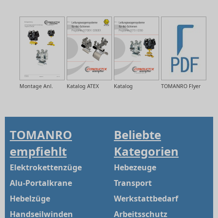
Montage Anl.
Katalog ATEX
Katalog
TOMANRO Flyer
TOMANRO
Beliebte
empfiehlt
Kategorien
Elektrokettenzüge
Hebezeuge
Alu-Portalkrane
Transport
Hebelzüge
Werkstattbedarf
Handseilwinden
Arbeitsschutz