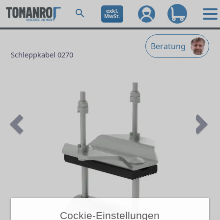
exkl.
MwSt.
Beratung
Schleppkabel 0270
Previous
Ne
Cockie-Einstellungen