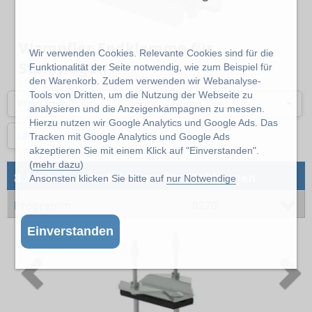
Wampfler Endklemme für
Wir verwenden Cookies. Relevante Cookies sind für die
Stahlwagen
Funktionalität der Seite notwendig, wie zum Beispiel für
den Warenkorb. Zudem verwenden wir Webanalyse-
Tools von Dritten, um die Nutzung der Webseite zu
Programm
Leitung
analysieren und die Anzeigenkampagnen zu messen.
Hierzu nutzen wir Google Analytics und Google Ads. Das
Länge
Tracken mit Google Analytics und Google Ads
akzeptieren Sie mit einem Klick auf "Einverstanden".
(
mehr dazu
)
→
8 Artikel
Endklemme für Stahlwagen
Ansonsten klicken Sie bitte auf
nur Notwendige
Programm
0270
Einverstanden
Previous
N