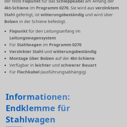
der feste
Fixpunkt
für das
Schleppkabel
am Anfang der
4kt-Schiene
im
Programm 0270
. Sie wird aus
verzinktem
Stahl
gefertigt, ist
witterungsbeständig
und wird über
Bolzen
in der Schiene befestigt.
Fixpunkt
für den Leitungsanfang im
Leitungswagensystem
Für
Stahlwagen
im
Programm 0270
Verzinkter Stahl
und
witterungsbeständig
Montage über Bolzen
auf der
4kt-Schiene
Verfügbar in
leichter
und
schwerer Bauart
Für
Flachkabel
(ausführungsabhängig)
Informationen:
Endklemme für
Stahlwagen