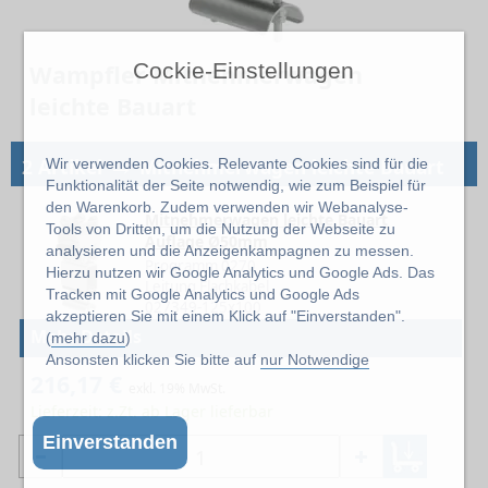
Cockie-Einstellungen
Wampfler Mitnehmerwagen
leichte Bauart
→
2 Artikel
Mitnehmerwagen leichte Bauart
Wir verwenden Cookies. Relevante Cookies sind für die
Funktionalität der Seite notwendig, wie zum Beispiel für
den Warenkorb. Zudem verwenden wir Webanalyse-
Mitnehmerwagen leichte Bauart
Tools von Dritten, um die Nutzung der Webseite zu
Auflage Ø50mm
analysieren und die Anzeigenkampagnen zu messen.
Programm 0270
Hierzu nutzen wir Google Analytics und Google Ads. Das
Leitung Flachkabel
Tracken mit Google Analytics und Google Ads
027349-125x100
akzeptieren Sie mit einem Klick auf "Einverstanden".
Mehr Details
(
mehr dazu
)
Ansonsten klicken Sie bitte auf
nur Notwendige
216,17 €
exkl. 19% MwSt.
Lieferzeit: z.Zt. ab Lager lieferbar
Einverstanden