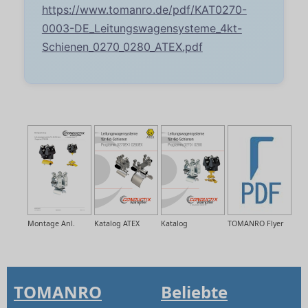
https://www.tomanro.de/pdf/KAT0270-
0003-DE_Leitungswagensysteme_4kt-
Schienen_0270_0280_ATEX.pdf
Montage Anl.
Katalog ATEX
Katalog
TOMANRO Flyer
TOMANRO
Beliebte