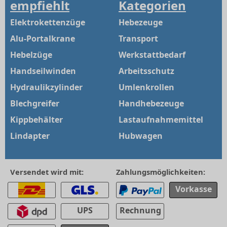
empfiehlt
Kategorien
Elektrokettenzüge
Hebezeuge
Alu-Portalkrane
Transport
Hebelzüge
Werkstattbedarf
Handseilwinden
Arbeitsschutz
Hydraulikzylinder
Umlenkrollen
Blechgreifer
Handhebezeuge
Kippbehälter
Lastaufnahmemittel
Lindapter
Hubwagen
Versendet wird mit:
Zahlungsmöglichkeiten:
Vorkasse
UPS
Rechnung