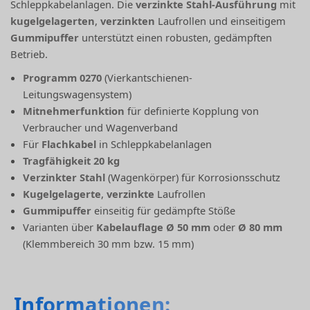
Schleppkabelanlagen. Die
verzinkte Stahl-Ausführung
mit
kugelgelagerten
,
verzinkten
Laufrollen und einseitigem
Gummipuffer
unterstützt einen robusten, gedämpften
Betrieb.
Programm 0270
(Vierkantschienen-
Leitungswagensystem)
Mitnehmerfunktion
für definierte Kopplung von
Verbraucher und Wagenverband
Für
Flachkabel
in Schleppkabelanlagen
Tragfähigkeit 20 kg
Verzinkter Stahl
(Wagenkörper) für Korrosionsschutz
Kugelgelagerte
,
verzinkte
Laufrollen
Gummipuffer
einseitig für gedämpfte Stöße
Varianten über
Kabelauflage Ø 50 mm
oder
Ø 80 mm
(Klemmbereich 30 mm bzw. 15 mm)
Informationen: