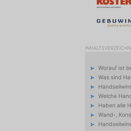
INHALTSVERZEICHN
Worauf ist b
Was sind Ha
Handseilwin
Welche Hand
Haben alle 
Wand-, Kons
Handseilwin