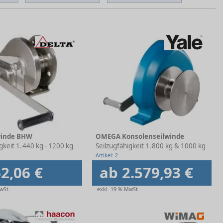
winde BHW
OMEGA Konsolenseilwinde
gkeit 1. Lage
440 kg - 1200 kg
Seilzugfähigkeit 1. Lage
800 kg & 1000 kg
Artikel: 2
2,06 €
ab 2.579,93 €
wSt.
exkl. 19 % MwSt.