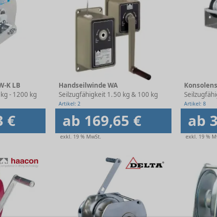
W-K LB
Handseilwinde WA
Konsolens
ge
kg - 1200 kg
Seilzugfähigkeit 1. Lage
50 kg & 100 kg
Seilzugfähi
Artikel: 2
Artikel: 8
3 €
ab 169,65 €
ab 3
exkl. 19 % MwSt.
exkl. 19 % M