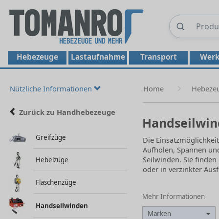
Hebezeuge
Lastaufnahme
Transport
Werk
Nützliche Informationen
Home
Hebeze
Zurück zu Handhebezeuge
Handseilwi
Greifzüge
Die Einsatzmöglichkeit
Aufholen, Spannen und
Seilwinden. Sie finden
Hebelzüge
oder in verzinkter Au
Flaschenzüge
Mehr Informationen
Handseilwinden
Marken