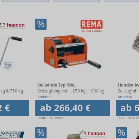
%
Seilwinde Typ RWL
Handseil
 kg & 750 kg
Seilzugfähigkeit 1. Lage
250 kg - 1000 kg
Seilzugfähi
Artikel: 3
Artikel: 6
2 €
ab 266,40 €
ab 6
exkl. 19% MwSt.
exkl. 19 % M
%
%