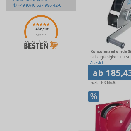
✆
+49 (0)40 537 986 42-0
Sehr gut
08/2026
Konsolenseilwinde S
Seilzugfähigkeit 1. La
150 
Artikel: 8
ab 185,4
exkl. 19 % MwSt.
%