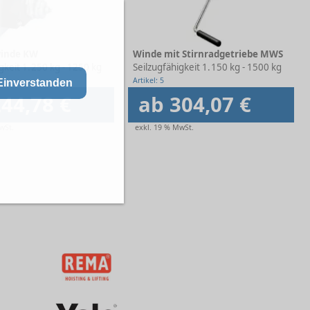
winde KW
Winde mit Stirnradgetriebe MWS
gkeit 1. Lage
250 kg - 1250 kg
Seilzugfähigkeit 1. Lage
150 kg - 1500 kg
Artikel: 5
Einverstanden
44,78 €
ab 304,07 €
wSt.
exkl. 19 % MwSt.