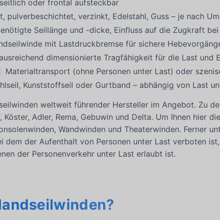
seitlich oder frontal aufsteckbar
t, pulverbeschichtet, verzinkt, Edelstahl, Guss – je nach 
enötigte Seillänge und -dicke, Einfluss auf die Zugkraft b
dseilwinde mit Lastdruckbremse für sichere Hebevorgäng
ausreichend dimensionierte Tragfähigkeit für die Last und E
:
Materialtransport (ohne Personen unter Last) oder szen
hlseil, Kunststoffseil oder Gurtband – abhängig von Last
lwinden weltweit führender Hersteller im Angebot. Zu de
, Köster, Adler, Rema, Gebuwin und Delta. Um Ihnen hier die
onsolenwinden, Wandwinden und Theaterwinden. Ferner unt
ei dem der Aufenthalt von Personen unter Last verboten is
enen der Personenverkehr unter Last erlaubt ist.
Handseilwinden?