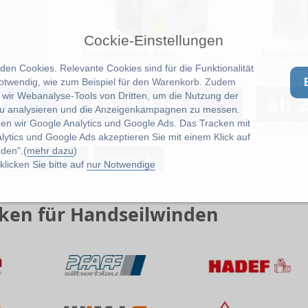
Cockie-Einstellungen
Handseilwinde RHW
Handseil
ge
kg - 3000 kg
Seilzugfähigkeit 1. Lage
500 kg - 3000 kg
Seilzugfähi
en Cookies. Relevante Cookies sind für die Funktionalität
Artikel: 4
Artikel: 18
notwendig, wie zum Beispiel für den Warenkorb. Zudem
wir Webanalyse-Tools von Dritten, um die Nutzung der
7 €
ab 269,64 €
ab 2
u analysieren und die Anzeigenkampagnen zu messen.
zen wir Google Analytics und Google Ads. Das Tracken mit
exkl. 19 % MwSt.
exkl. 19 % M
lytics und Google Ads akzeptieren Sie mit einem Klick auf
den".(
mehr dazu
)
2
3
4
Weiter
licken Sie bitte auf
nur Notwendige
ken für Handseilwinden