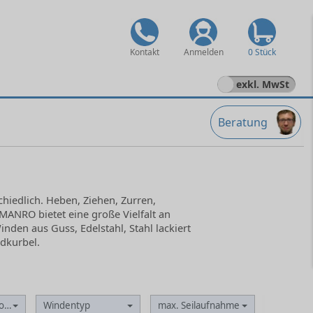
Kontakt
Anmelden
0 Stück
exkl. MwSt
Beratung
chiedlich. Heben, Ziehen, Zurren,
ANRO bietet eine große Vielfalt an
den aus Guss, Edelstahl, Stahl lackiert
ndkurbel.
 oberste Lage
Windentyp
max. Seilaufnahme