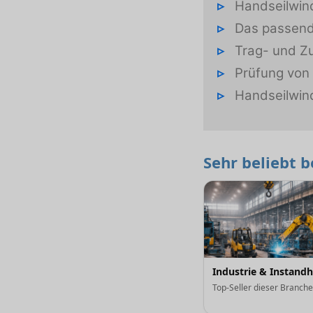
Handseilwind
Das passend
Trag- und Z
Prüfung von
Handseilwi
Sehr beliebt 
Industrie & Instand
Top-Seller dieser Branch