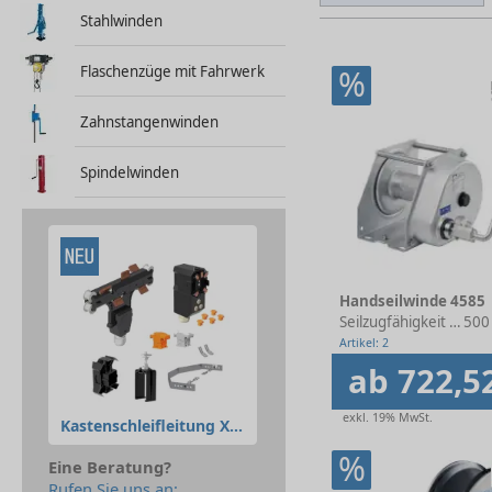
Stahlwinden
Flaschenzüge mit Fahrwerk
%
Zahnstangenwinden
Spindelwinden
Handseilwinde 4585
Seilzugfähigkeit 1. Lage
500
Artikel: 2
ab 722,5
exkl. 19% MwSt.
Kastenschleifleitung XLine
%
Eine Beratung?
Rufen Sie uns an: