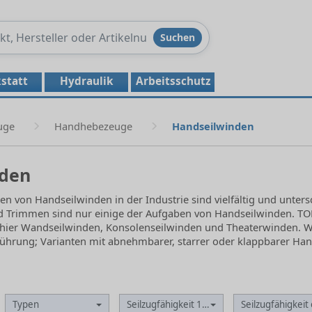
Produkte
Suchen
durchsuchen
statt
Hydraulik
Arbeitsschutz
uge
Handhebezeuge
Handseilwinden
nden
en von Handseilwinden in der Industrie sind vielfältig und unters
 Trimmen sind nur einige der Aufgaben von Handseilwinden. TOM
 hier Wandseilwinden, Konsolenseilwinden und Theaterwinden. Win
sführung; Varianten mit abnehmbarer, starrer oder klappbarer Ha
Typen
Seilzugfähigkeit 1. Lage
Seilzugfähigkeit