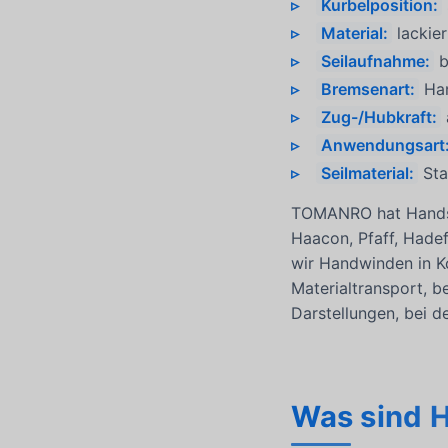
Kurbelposition:
Material:
lackier
Seilaufnahme:
b
Bremsenart:
Han
Zug-/Hubkraft:
Anwendungsart
Seilmaterial:
Sta
TOMANRO hat Handsei
Haacon, Pfaff, Hadef
wir Handwinden in K
Materialtransport, b
Darstellungen, bei d
Was sind 