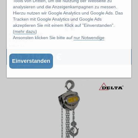
Tools von Dritten, um die Nutzung der Webseite zu
analysieren und die Anzeigenkampagnen zu messen.
Hierzu nutzen wir Google Analytics und Google Ads. Das
Tracken mit Google Analytics und Google Ads
akzeptieren Sie mit einem Klick auf "Einverstanden".
(
mehr dazu
)
Kettenzug tralift
Ansonsten klicken Sie bitte auf
nur Notwendige
Tragfähigkeit
500 kg - 20000 kg
Artikel: 64
ab 219,47 €
Einverstanden
exkl. 19% MwSt.