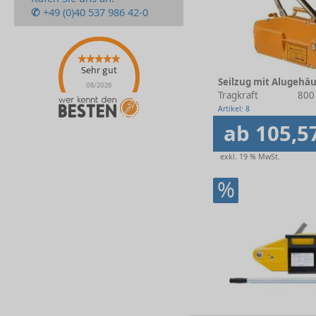
✆
+49 (0)40 537 986 42-0
Sehr gut
Seilzug mit Alugehä
08/2026
Tragkraft
800 
Artikel: 8
ab 105,5
exkl. 19 % MwSt.
%