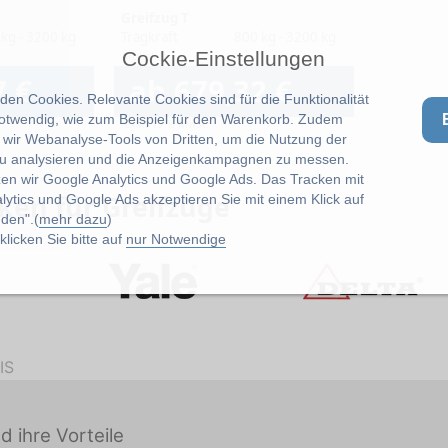
Greifzug T
kg - 3200 kg
Tragkraft
800 kg - 3200 kg
Cockie-Einstellungen
Artikel: 9
7 €
ab 679,32 €
en Cookies. Relevante Cookies sind für die Funktionalität
notwendig, wie zum Beispiel für den Warenkorb. Zudem
exkl. 19 % MwSt.
wir Webanalyse-Tools von Dritten, um die Nutzung der
u analysieren und die Anzeigenkampagnen zu messen.
zen wir Google Analytics und Google Ads. Das Tracken mit
ken für Greifzüge
lytics und Google Ads akzeptieren Sie mit einem Klick auf
den".(
mehr dazu
)
licken Sie bitte auf
nur Notwendige
IS
d ihre Vorteile