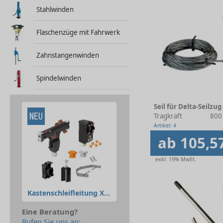
Stahlwinden
Flaschenzüge mit Fahrwerk
Zahnstangenwinden
Spindelwinden
Seil für Delta-Seilzug
Tragkraft
800 
Artikel: 4
ab 105,5
exkl. 19% MwSt.
Kastenschleifleitung XLine
Eine Beratung?
Rufen Sie uns an: