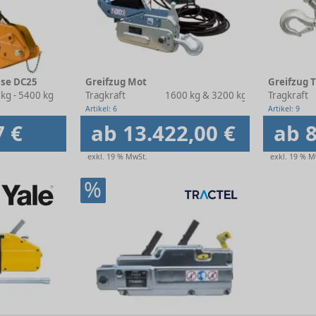
use DC25
Greifzug Mot
Greifzug 
kg - 5400 kg
Tragkraft
1600 kg & 3200 kg
Tragkraft
Artikel: 6
Artikel: 9
7 €
ab 13.422,00 €
ab 8
exkl. 19 % MwSt.
exkl. 19 % M
%