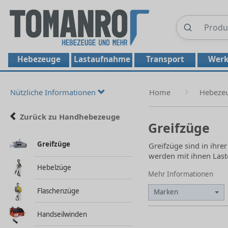
Hebezeuge
Lastaufnahme
Transport
Werk
Nützliche Informationen
Home
Hebeze
Zurück zu Handhebezeuge
Greifzüge
Greifzüge
Greifzüge sind in ihre
werden mit ihnen Last
Hebelzüge
Mehr Informationen
Flaschenzüge
Marken
Handseilwinden