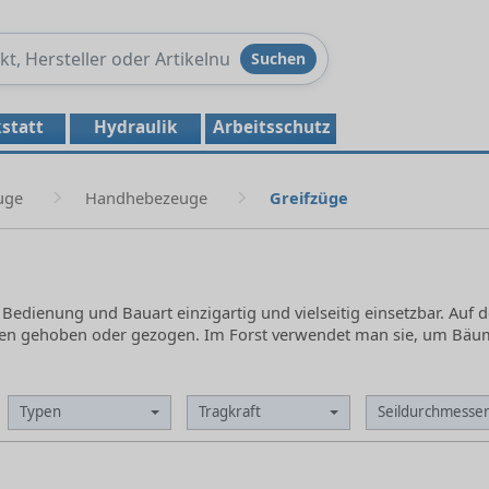
Produkte
Suchen
durchsuchen
statt
Hydraulik
Arbeitsschutz
uge
Handhebezeuge
Greifzüge
r Bedienung und Bauart einzigartig und vielseitig einsetzbar. Auf
en gehoben oder gezogen. Im Forst verwendet man sie, um Bäume
Typen
Tragkraft
Seildurchmesse