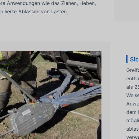
ere Anwendungen wie das Ziehen, Heben,
ollierte Ablassen von Lasten.
Si
Greif
enthä
als 2
Weise
Anwen
dem E
mögli
ablas
verwe