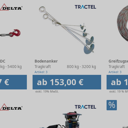
 DC
Bodenanker
Greifzugse
kg - 5400 kg
Tragkraft
800 kg - 3200 kg
Tragkraft
Artikel: 3
Artikel: 3
7 €
ab 153,00 €
ab 1
exkl. 19% MwSt.
exkl. 19 % M
%