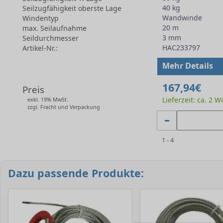
40 kg
Seilzugfähigkeit oberste Lage
Wandwinde
Windentyp
20 m
max. Seilaufnahme
3 mm
Seildurchmesser
HAC233797
Artikel-Nr.:
-
Mehr Details
167,94€
Preis
Lieferzeit: ca. 2 
exkl. 19% MwSt.
zzgl. Fracht und Verpackung
1 - 4
Dazu passende Produkte: