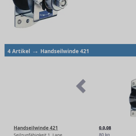
→
4 Artikel
Handseilwinde 421
Handseilwinde 421
0.0,08
80 kg
Seilzugfähigkeit 1. Lage