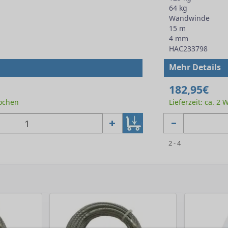
64 kg
Wandwinde
15 m
4 mm
HAC233798
Mehr Details
182,95€
Wochen
Lieferzeit: ca. 2
2 - 4