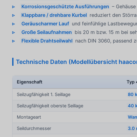
Korrosionsgeschützte Ausführungen
– Gehäuse w
Klappbare / drehbare Kurbel
reduziert den Störra
Geräuscharmer Lauf
und feinfühlige Lastbewegun
Große Seilaufnahmen
bis 20 m bzw. 15 m bei se
Flexible Drahtseilwahl
nach DIN 3060, passend zu
Technische Daten (Modellübersicht haac
Eigenschaft
Typ 
Seilzugfähigkeit 1. Seillage
80 
Seilzugfähigkeit oberste Seillage
40 
Montageart
Wan
Seildurchmesser
3.0