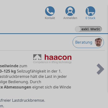
Kontakt
Anmelden
0 Stück
exkl. MwSt
Beratung
seilwinde
zum
0–125 kg
Seilzugfähigkeit in der 1.
Ne
astdruckbremse hält die Last in jeder
ühlige Bedienung. Durch
te Abmessungen
eignet sich die Winde
sfreier Lastdruckbremse.
en.