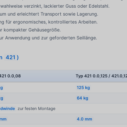
ahlweise verzinkt, lackierter Guss oder Edelstahl.
um und erleichtert Transport sowie Lagerung.
g für ergonomisches, kontrolliertes Arbeiten.
hr kompakter Gehäusegröße.
r Anwendung und zur geforderten Seillänge.
on
421
)
421 0.0,08
Typ 421 0.0,125 / 421.0,1
kg
125 kg
kg
64 kg
dwinde
zur festen Montage
 mm
4.0 mm