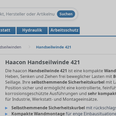
Produkte
Suchen
durchsuchen
statt
Hydraulik
Arbeitsschutz
dseilwinden
Handseilwinde 421
Haacon Handseilwinde 421
Die haacon
Handseilwinde 421
ist eine kompakte
Wand
Heben, Senken und Ziehen frei beweglicher Lasten mit
8
Seillage. Ihre
selbsthemmende Sicherheitskurbel
mit L
Position sicher und ermöglicht eine kontrollierte, feinf
korrosionsgeschützte Ausführungen und
sehr kompak
für Industrie, Werkstatt- und Montageeinsätze.
Selbsthemmende Sicherheitskurbel
mit rückschlag
Kompakte Wandmontage
für enge Einbausituation