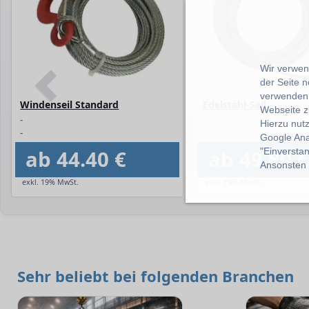
Wir verwend
der Seite 
verwenden 
Windenseil Standard
Edelstahl-Seil
Webseite z
-
-
Hierzu nut
-
-
Google Ana
ab 44.40 €
ab 49.80 €
"Einverstan
Ansonsten k
exkl. 19% MwSt.
exkl. 19% MwSt.
Sehr beliebt bei folgenden Branchen