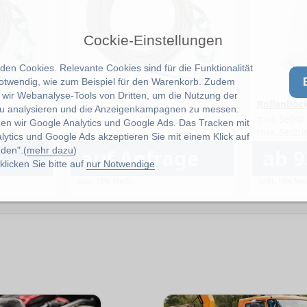
Cockie-Einstellungen
en Cookies. Relevante Cookies sind für die Funktionalität
notwendig, wie zum Beispiel für den Warenkorb. Zudem
wir Webanalyse-Tools von Dritten, um die Nutzung der
-
Rollenboc
u analysieren und die Anzeigenkampagnen zu messen.
-
max. Seil-Ø
zen wir Google Analytics und Google Ads. Das Tracken mit
-
lytics und Google Ads akzeptieren Sie mit einem Klick auf
auf Anfrage
ab 9
den".(
mehr dazu
)
licken Sie bitte auf
nur Notwendige
exkl. 19% MwSt.
exkl. 19% Mw