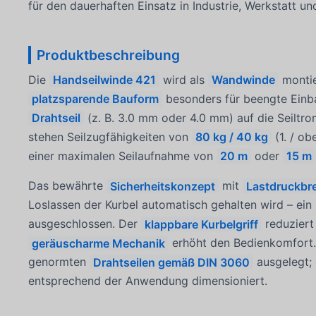
für den dauerhaften Einsatz in Industrie, Werkstatt u
Produktbeschreibung
Die
Handseilwinde 421
wird als
Wandwinde
montie
platzsparende Bauform
besonders für beengte Einba
Drahtseil
(z. B. 3.0 mm oder 4.0 mm) auf die Seiltr
stehen Seilzugfähigkeiten von
80 kg / 40 kg
(1. / ob
einer maximalen Seilaufnahme von
20 m
oder
15 m
Das bewährte
Sicherheitskonzept
mit
Lastdruckbr
Loslassen der Kurbel automatisch gehalten wird – ein 
ausgeschlossen. Der
klappbare Kurbelgriff
reduziert
geräuscharme Mechanik
erhöht den Bedienkomfort. 
genormten
Drahtseilen gemäß DIN 3060
ausgelegt; 
entsprechend der Anwendung dimensioniert.