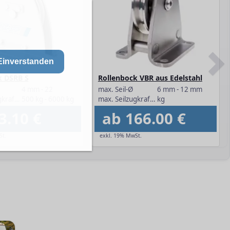
Einverstanden
k DSRB S
Rollenbock VBR aus Edelstahl
4 mm - 22
max. Seil-Ø
6 mm - 12 mm
max. Seilzugkraft bei 180° Umlenkung
500 kg - 6000 kg
max. Seilzugkraft bei 180° Umlenkung
kg
3.10 €
ab 166.00 €
St.
exkl. 19% MwSt.