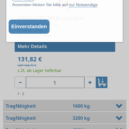
Ansonsten klicken Sie bitte auf
nur Notwendige
Hebelzug RED: 800 kg, Hub 1.5 m
Tragfähigkeit: 800 kg
Einverstanden
Kettenstrang: 1
DEL-DR.0.0550801.5
Mehr Details
131,82 €
UVP 164.77 €
z.Zt. ab Lager lieferbar
1 - 2
Tragfähigkeit
1600 kg
Tragfähigkeit
3200 kg