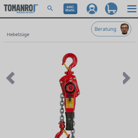
exkl.
MwSt.
Beratung
Hebelzüge
Previous
Ne