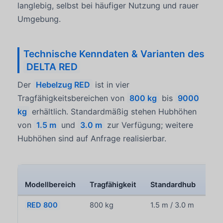
langlebig, selbst bei häufiger Nutzung und rauer
Umgebung.
Technische Kenndaten & Varianten des
DELTA RED
Der
Hebelzug RED
ist in vier
Tragfähigkeitsbereichen von
800 kg
bis
9000
kg
erhältlich. Standardmäßig stehen Hubhöhen
von
1.5 m
und
3.0 m
zur Verfügung; weitere
Hubhöhen sind auf Anfrage realisierbar.
Modellbereich
Tragfähigkeit
Standardhub
Ket
RED 800
800 kg
1.5 m / 3.0 m
1