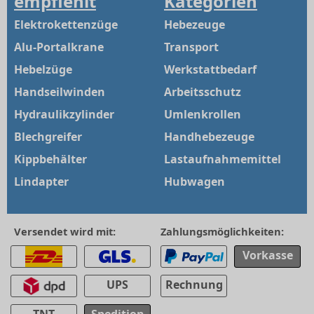
empfiehlt
Kategorien
Elektrokettenzüge
Hebezeuge
Alu-Portalkrane
Transport
Hebelzüge
Werkstattbedarf
Handseilwinden
Arbeitsschutz
Hydraulikzylinder
Umlenkrollen
Blechgreifer
Handhebezeuge
Kippbehälter
Lastaufnahmemittel
Lindapter
Hubwagen
Versendet wird mit:
Zahlungsmöglichkeiten:
Vorkasse
UPS
Rechnung
TNT
Spedition