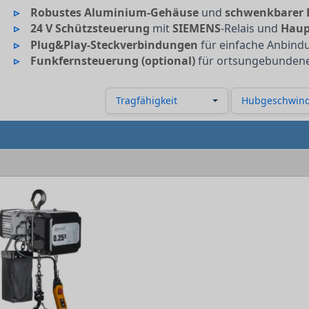
Robustes Aluminium-Gehäuse
und
schwenkbarer 
24 V Schützsteuerung
mit
SIEMENS
-Relais und
Haup
Plug&Play-Steckverbindungen
für einfache Anbin
Funkfernsteuerung (optional)
für ortsungebundene
Tragfähigkeit
Hubgeschwind