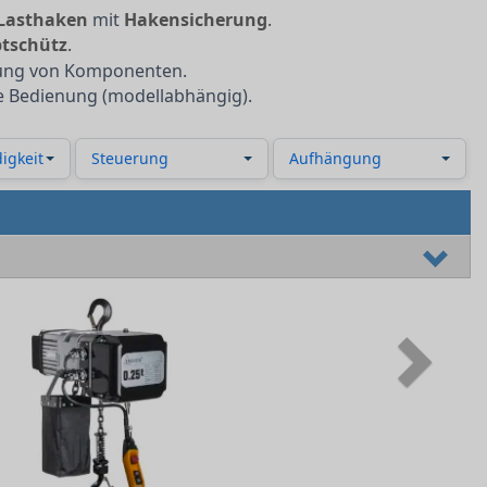
Lasthaken
mit
Hakensicherung
.
tschütz
.
dung von Komponenten.
 Bedienung (modellabhängig).
igkeit
Steuerung
Aufhängung
Next