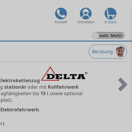
Kontakt
Anmelden
0 Stück
exkl. MwSt
Beratung
Elektrokettenzug
ng
stationär
oder mit
Rollfahrwerk
Ne
Tragfähigkeiten bis
15
t sowie optional
platz.
r
Elektrofahrwerk
.
r).