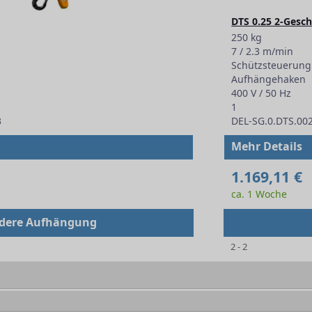
DTS 0.25 2-Gesc
250 kg
7 / 2.3 m/min
Schützsteuerung
Aufhängehaken
400 V / 50 Hz
1
3
DEL-SG.0.DTS.00
Mehr Details
1.169,11 €
ca. 1 Woche
dere Aufhängung
2 - 2