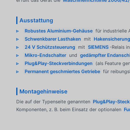
erfüllt das Gerät die
Maschinenrichtlinie 2006/42
Ausstattung
Robustes Aluminium-Gehäuse
für industriell
Schwenkbarer Lasthaken
mit
Hakensicherun
24 V Schützsteuerung
mit
SIEMENS
-Relais i
Mikro-Endschalter
und
gedämpfter Endansch
Plug&Play-Steckverbindungen
(als Feature gen
Permanent geschmiertes Getriebe
für reibungs
Montagehinweise
Die auf der Typenseite genannten
Plug&Play-Stec
Komponenten, z. B. beim Einsatz der optionalen
Fu