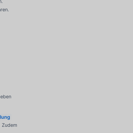
n.
ren.
ieben
plung
. Zudem