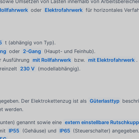
 sowie Umsetzen von Lasten innerhalb von Arbeitsbereiche
Rollfahrwerk
oder
Elektrofahrwerk
für horizontales Verfah
5
t (abhängig von Typ).
ang
oder
2-Gang
(Haupt- und Feinhub).
er Ausführung
mit Rollfahrwerk
bzw.
mit Elektrofahrwerk
.
ereinzelt
230 V
(modellabhängig).
egeben. Der Elektrokettenzug ist als
Güterlasttyp
beschr
t werden.
unten) genannt sowie eine
extern einstellbare Rutschkup
mit
IP55
(Gehäuse) und
IP65
(Steuerschalter) angegeben