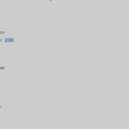
on
ür
230
ner
.