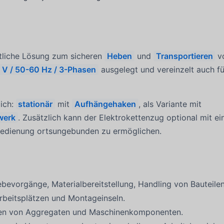
ftliche Lösung zum sicheren
Heben
und
Transportieren
v
 V / 50-60 Hz / 3-Phasen
ausgelegt und vereinzelt auch f
lich:
stationär
mit
Aufhängehaken
, als Variante mit
werk
. Zusätzlich kann der Elektrokettenzug optional mit ei
Bedienung ortsungebunden zu ermöglichen.
bevorgänge, Materialbereitstellung, Handling von Bauteilen
rbeitsplätzen und Montageinseln.
zen von Aggregaten und Maschinenkomponenten.