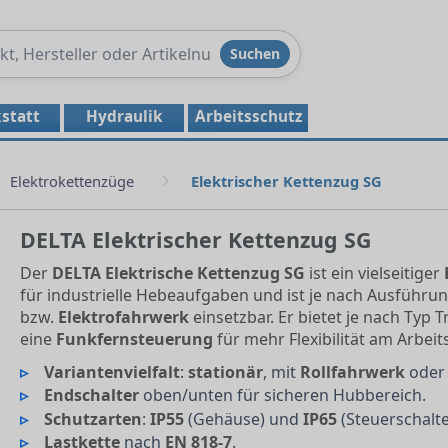
Produkte
Suchen
durchsuchen
statt
Hydraulik
Arbeitsschutz
Elektrokettenzüge
Elektrischer Kettenzug SG
DELTA Elektrischer Kettenzug SG
Der
DELTA Elektrische Kettenzug SG
ist ein vielseitiger
für industrielle Hebeaufgaben und ist je nach Ausführu
bzw.
Elektrofahrwerk
einsetzbar. Er bietet je nach Typ 
eine
Funkfernsteuerung
für mehr Flexibilität am Arbeits
Variantenvielfalt
:
stationär
, mit
Rollfahrwerk
ode
Endschalter
oben/unten für sicheren Hubbereich.
Schutzarten
:
IP55
(Gehäuse) und
IP65
(Steuerschalte
Lastkette
nach
EN 818-7
.