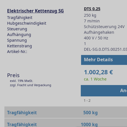
DTS 0.25
Elektrischer Kettenzug SG
250 kg
Tragfähigkeit
7 m/min
Hubgeschwindigkeit
Schützsteuerung 24V
Steuerung
Aufhängehaken
Aufhängung
400 V / 50 Hz
Spannung
1
Kettenstrang
DEL-SG.0.DTS.00251.0
Artikel-Nr.:
-
Mehr Details
1.002,28 €
Preis
ca. 1 Woche
exkl. 19% MwSt.
zzgl. Fracht und Verpackung
An
1 - 2
Tragfähigkeit
500 kg
Tragfähigkeit
1000 kg