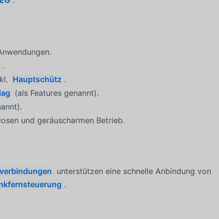
/EG
.
e Anwendungen.
g
.
nkl.
Hauptschütz
.
lag
(als Features genannt).
annt).
losen und geräuscharmen Betrieb.
kverbindungen
unterstützen eine schnelle Anbindung von
nkfernsteuerung
.