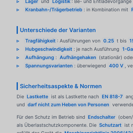
Lager
und
Logistik
: Be- und Entladevorgänge
Kranbahn-/Trägerbetrieb
: in Kombination mit
Unterschiede der Varianten
Tragfähigkeit
: Ausführungen von
0.25
t bis
1
Hubgeschwindigkeit
: je nach Ausführung
1-G
Aufhängung
:
Aufhängehaken
(stationär) od
Spannungsvarianten
: überwiegend
400 V
, v
Sicherheitsaspekte & Normen
Die
Lastkette
ist als Lastkette nach
EN 818-7
ang
und
darf nicht zum Heben von Personen
verwende
Für den Schutz im Betrieb sind
Endschalter
(oben/
als Überlastschutzkomponente. Die
Schutzart
ist 