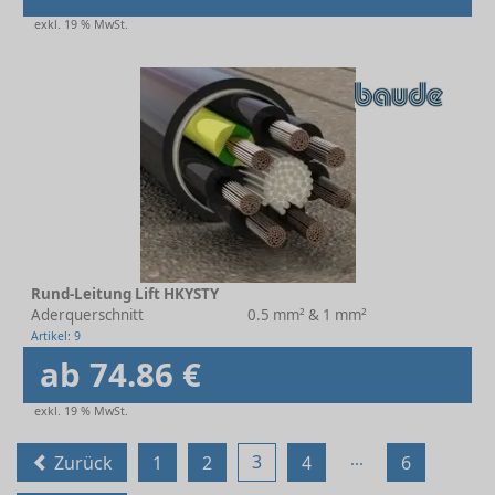
exkl. 19 % MwSt.
Rund-Leitung Lift HKYSTY
Aderquerschnitt
0.5 mm² & 1 mm²
Artikel: 9
ab 74.86 €
exkl. 19 % MwSt.
...
3
Zurück
1
2
4
6