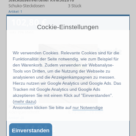
Steckdosenverteiler KVM302016
Schuko-Steckdosen
3 Stück
Artikel: 1
102,80 €
Cockie-Einstellungen
exkl. 19% MwSt.
Wir verwenden Cookies. Relevante Cookies sind für die
Funktionalität der Seite notwendig, wie zum Beispiel für
den Warenkorb. Zudem verwenden wir Webanalyse-
Tools von Dritten, um die Nutzung der Webseite zu
analysieren und die Anzeigenkampagnen zu messen.
Hierzu nutzen wir Google Analytics und Google Ads. Das
Tracken mit Google Analytics und Google Ads
akzeptieren Sie mit einem Klick auf "Einverstanden".
(
mehr dazu
)
HYSLYCY 0.6/1 kV schwarz
Ansonsten klicken Sie bitte auf
nur Notwendige
Aderquerschnitt
0.75 mm² - 16 mm²
Artikel: 28
ab 54,94 €
Einverstanden