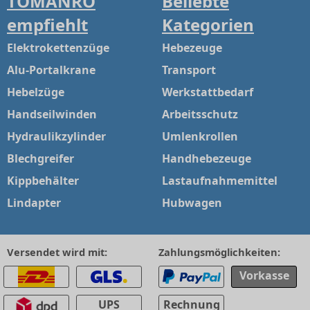
TOMANRO
Beliebte
empfiehlt
Kategorien
Elektrokettenzüge
Hebezeuge
Alu-Portalkrane
Transport
Hebelzüge
Werkstattbedarf
Handseilwinden
Arbeitsschutz
Hydraulikzylinder
Umlenkrollen
Blechgreifer
Handhebezeuge
Kippbehälter
Lastaufnahmemittel
Lindapter
Hubwagen
Versendet wird mit:
Zahlungsmöglichkeiten:
Vorkasse
UPS
Rechnung