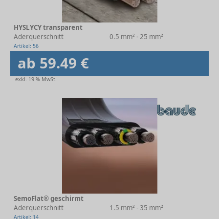
HYSLYCY transparent
Aderquerschnitt
0.5 mm² - 25 mm²
Artikel: 56
ab 59.49 €
exkl. 19 % MwSt.
SemoFlat® geschirmt
Aderquerschnitt
1.5 mm² - 35 mm²
Artikel: 14