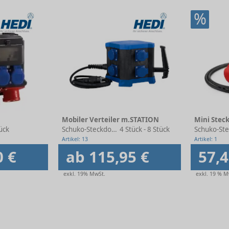
%
Mobiler Verteiler m.STATION
Mini Stec
ück
Schuko-Steckdosen
4 Stück - 8 Stück
Schuko-St
Artikel: 13
Artikel: 1
0 €
ab 115,95 €
57,4
exkl. 19% MwSt.
exkl. 19 % M