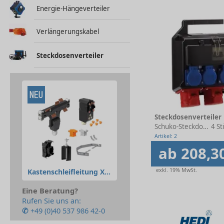
Energie-Hängeverteiler
Verlängerungskabel
Steckdosenverteiler
Steckdosenverteiler
Schuko-Steckdosen
4 St
Artikel: 2
ab 208,3
exkl. 19% MwSt.
Kastenschleifleitung XLine
Eine Beratung?
Rufen Sie uns an:
✆
+49 (0)40 537 986 42-0