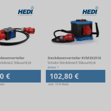
kdosenverteiler
Steckdosenverteiler KVM302016
eckdosen
2 St&uuml;ck
Schuko-Steckdosen
3 St&uuml;ck
Artikel: 1
0 €
102,80 €
wSt.
exkl. 19 % MwSt.