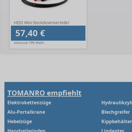
HEDI Mini Steckdosenverteiler
57,40 €
exklusive 19% MwSt
TOMANRO empfiehlt
Elektrokettenzüge
Hydraulikzyl
Alu-Portalkrane
Blechgreifer
Hebelzüge
Kippbehälter
Handseilwinden
Lindapter