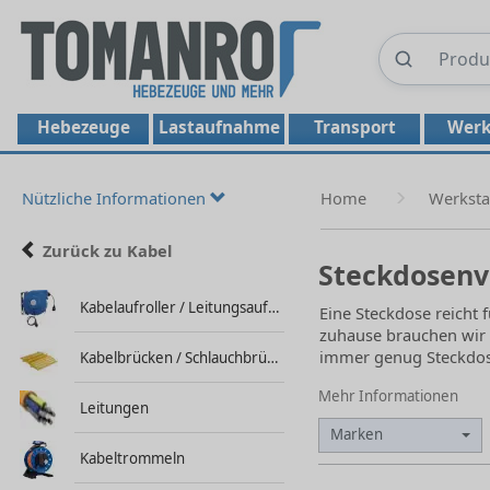
Hebezeuge
Lastaufnahme
Transport
Werk
Nützliche Informationen
Home
Werksta
Zurück zu Kabel
Steckdosenv
Kabelaufroller / Leitungsaufroller
Eine Steckdose reicht 
zuhause brauchen wir h
immer genug Steckdos
Kabelbrücken / Schlauchbrücken
Mehr Informationen
Leitungen
Marken
Kabeltrommeln