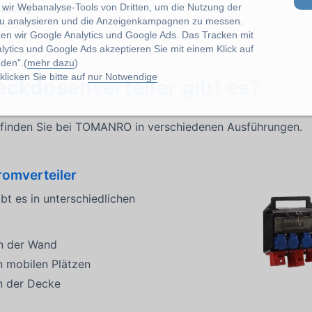
wir Webanalyse-Tools von Dritten, um die Nutzung der
haltung
u analysieren und die Anzeigenkampagnen zu messen.
e ansehen
zen wir Google Analytics und Google Ads. Das Tracken mit
lytics und Google Ads akzeptieren Sie mit einem Klick auf
den".(
mehr dazu
)
licken Sie bitte auf
nur Notwendige
eckdosenverteiler gibt es?
 finden Sie bei TOMANRO in verschiedenen Ausführungen.
romverteiler
ibt es in unterschiedlichen
n der Wand
n mobilen Plätzen
 der Decke