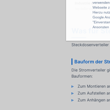
verwenden 
Industrie & Instand
Webseite z
Top-Seller dieser Branch
Hierzu nut
Google Ana
"Einverstan
Ansonsten k
Was für St
Steckdosenverteiler
Bauform der St
Die Stromverteiler g
Bauformen:
Zum Montieren a
Zum Aufstellen a
Zum Anhängen an