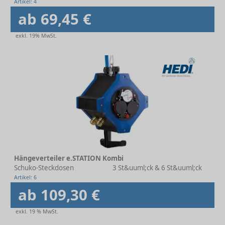
Artikel: 4
ab 69,45 €
exkl. 19% MwSt.
Hängeverteiler e.STATION Kombi
Schuko-Steckdosen
3 St&uuml;ck & 6 St&uuml;ck
Artikel: 6
ab 109,30 €
exkl. 19 % MwSt.