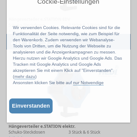
Cockie-Einstellungen
Hängeverteiler e.STATION EDV
Schuko-Steckdosen
0 Stück & 3 Stück
Wir verwenden Cookies. Relevante Cookies sind für die
Artikel: 3
Funktionalität der Seite notwendig, wie zum Beispiel für
ab 137,33 €
den Warenkorb. Zudem verwenden wir Webanalyse-
Tools von Dritten, um die Nutzung der Webseite zu
exkl. 19% MwSt.
analysieren und die Anzeigenkampagnen zu messen.
Hierzu nutzen wir Google Analytics und Google Ads. Das
Tracken mit Google Analytics und Google Ads
akzeptieren Sie mit einem Klick auf "Einverstanden".
(
mehr dazu
)
Ansonsten klicken Sie bitte auf
nur Notwendige
Einverstanden
Hängeverteiler e.STATION elektr.
Schuko-Steckdosen
3 Stück & 6 Stück