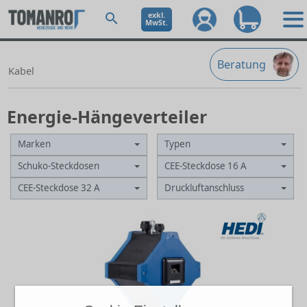
exkl.
MwSt.
Beratung
Kabel
Energie-Hängeverteiler
Marken
Typen
Schuko-Steckdosen
CEE-Steckdose 16 A
CEE-Steckdose 32 A
Druckluftanschluss