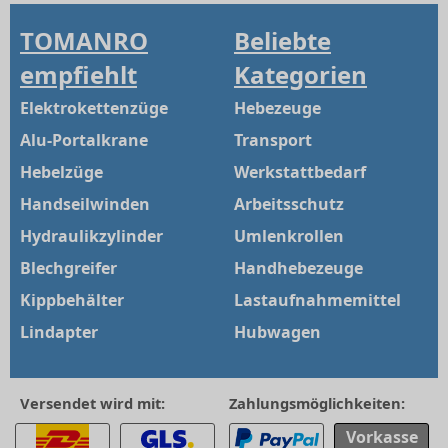
TOMANRO
Beliebte
empfiehlt
Kategorien
Elektrokettenzüge
Hebezeuge
Alu-Portalkrane
Transport
Hebelzüge
Werkstattbedarf
Handseilwinden
Arbeitsschutz
Hydraulikzylinder
Umlenkrollen
Blechgreifer
Handhebezeuge
Kippbehälter
Lastaufnahmemittel
Lindapter
Hubwagen
Versendet wird mit:
Zahlungsmöglichkeiten:
Vorkasse