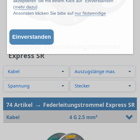
akzeptieren Sie mit einem Klick auf "Einverstanden".
(
mehr dazu
)
Ansonsten klicken Sie bitte auf
nur Notwendige
Einverstanden
Wampfler Federleitungstrommel
Express SR
Kabel
Auszugslänge max.
Spannung
Stecker
→
74 Artikel
Federleitungstrommel Express SR
Kabel
4 G 2.5 mm²