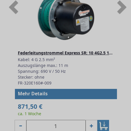
Previous
N
Federleitungstrommel Express SR: 10 4G2.5 11m
Kabel: 4 G 2.5 mm²
Auszugslänge max.: 11 m
Spannung: 690 V / 50 Hz
Stecker: ohne
FR-320E160#-009
Mehr Details
871,50 €
ca. 1 Woche