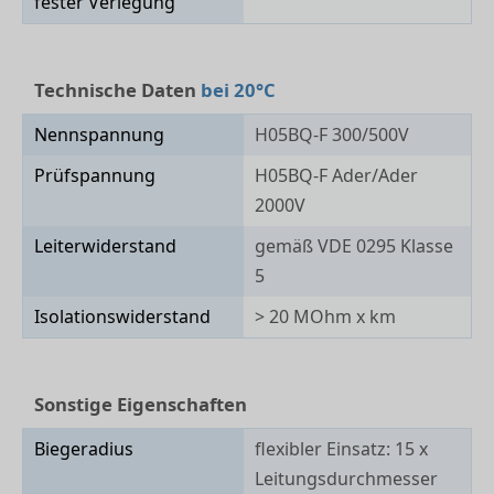
fester Verlegung
Technische Daten
bei 20°C
Nennspannung
H05BQ-F 300/500V
Prüfspannung
H05BQ-F Ader/Ader
2000V
Leiterwiderstand
gemäß VDE 0295 Klasse
5
Isolationswiderstand
> 20 MOhm x km
Sonstige Eigenschaften
Biegeradius
flexibler Einsatz: 15 x
Leitungsdurchmesser