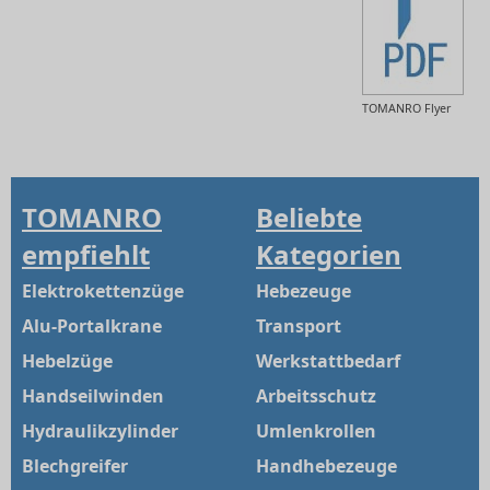
TOMANRO Flyer
TOMANRO
Beliebte
empfiehlt
Kategorien
Elektrokettenzüge
Hebezeuge
Alu-Portalkrane
Transport
Hebelzüge
Werkstattbedarf
Handseilwinden
Arbeitsschutz
Hydraulikzylinder
Umlenkrollen
Blechgreifer
Handhebezeuge