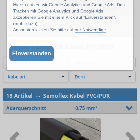
Hierzu nutzen wir Google Analytics und Google Ads. Das
Tracken mit Google Analytics und Google Ads
akzeptieren Sie mit einem Klick auf "Einverstanden".
(
mehr dazu
)
Ansonsten klicken Sie bitte auf
nur Notwendige
Baude Semoflex Kabel PVC/PUR
Einverstanden
Aderquerschnitt
Aderanzahl
Kabelart
Dorn
→
18 Artikel
Semoflex Kabel PVC/PUR
Aderquerschnitt
0.75 mm²
Previous
N