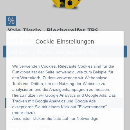
%
Yale Tigrip - Blechgreifer TBS
Zu den Abmessungen
Cockie-Einstellungen
→
7 Artikel
Tigrip - Blechgreifer TBS
Tigrip - Blechgreifer TBS 4.5
Wir verwenden Cookies. Relevante Cookies sind für die
Funktionalität der Seite notwendig, wie zum Beispiel für
Tragfähigkeit 4500 kg
den Warenkorb. Zudem verwenden wir Webanalyse-
max. Greifbereich 50 mm
Tools von Dritten, um die Nutzung der Webseite zu
min. Greifbereich 0 mm
Kategorie Blechgreifer
analysieren und die Anzeigenkampagnen zu messen.
YALE-N50200309
Hierzu nutzen wir Google Analytics und Google Ads. Das
Tracken mit Google Analytics und Google Ads
Mehr Details
akzeptieren Sie mit einem Klick auf "Einverstanden".
(
mehr dazu
)
1.462,57 €
exkl. 19% MwSt.
Ansonsten klicken Sie bitte auf
nur Notwendige
UVP
1.539,55
€
Lieferzeit: ca. 1 Woche