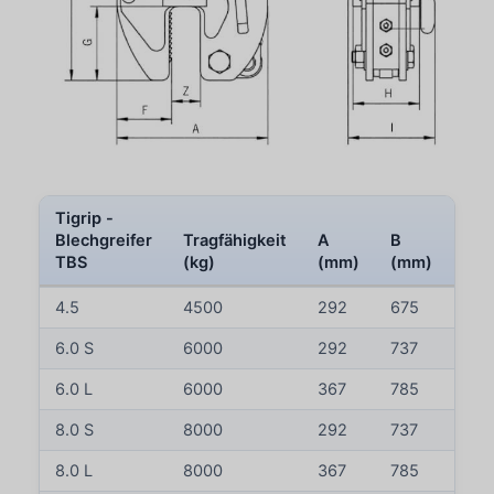
Tigrip -
Blechgreifer
Tragfähigkeit
A
B
C
TBS
(kg)
(mm)
(mm)
(m
4.5
4500
292
675
90
6.0 S
6000
292
737
95
6.0 L
6000
367
785
98
8.0 S
8000
292
737
98
8.0 L
8000
367
785
98