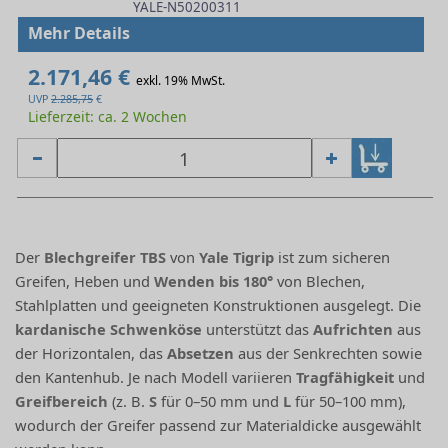
YALE-N50200311
Mehr Details
2.171,46 €
exkl. 19% MwSt.
UVP
2.285,75
€
Lieferzeit: ca. 2 Wochen
Der
Blechgreifer
TBS
von
Yale Tigrip
ist zum sicheren
Greifen, Heben und
Wenden bis 180°
von Blechen,
Stahlplatten und geeigneten Konstruktionen ausgelegt. Die
kardanische Schwenköse
unterstützt das
Aufrichten
aus
der Horizontalen, das
Absetzen
aus der Senkrechten sowie
den Kantenhub. Je nach Modell variieren
Tragfähigkeit
und
Greifbereich
(z. B.
S
für 0–50 mm und
L
für 50–100 mm),
wodurch der Greifer passend zur Materialdicke ausgewählt