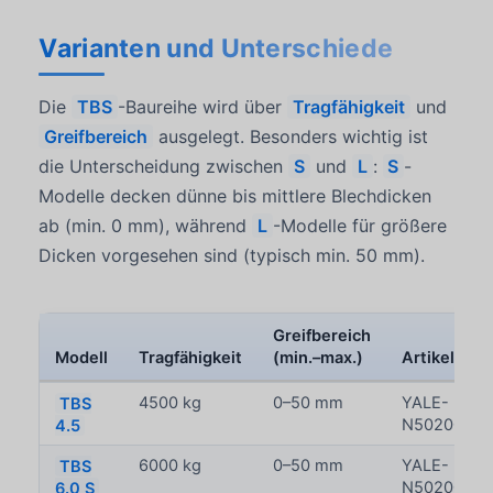
Varianten und Unterschiede
Die
TBS
-Baureihe wird über
Tragfähigkeit
und
Greifbereich
ausgelegt. Besonders wichtig ist
die Unterscheidung zwischen
S
und
L
:
S
-
Modelle decken dünne bis mittlere Blechdicken
ab (min. 0 mm), während
L
-Modelle für größere
Dicken vorgesehen sind (typisch min. 50 mm).
Greifbereich
Modell
Tragfähigkeit
(min.–max.)
Artikel-Nr.
TBS
4500 kg
0–50 mm
YALE-
4.5
N5020030
TBS
6000 kg
0–50 mm
YALE-
6.0 S
N5020030