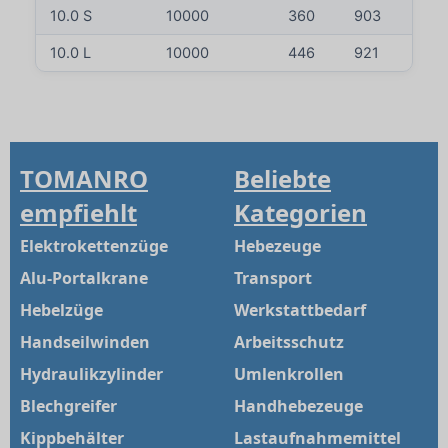
10.0 S
10000
360
903
110
10.0 L
10000
446
921
112
TOMANRO
Beliebte
empfiehlt
Kategorien
Elektrokettenzüge
Hebezeuge
Alu-Portalkrane
Transport
Hebelzüge
Werkstattbedarf
Handseilwinden
Arbeitsschutz
Hydraulikzylinder
Umlenkrollen
Blechgreifer
Handhebezeuge
Kippbehälter
Lastaufnahmemittel