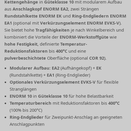
Kettengehänge
in
Güteklasse 10
mit modularem Aufbau
aus
Anschlagkopf ENORM EA2
, zwei Strängen
Rundstahlkette ENORM EK
und
Ring-Endgliedern ENORM
EA1
(optional mit
Verkürzungselement ENORM EVKS-V
).
Sie bietet hohe
Tragfähigkeiten
je nach Winkelbereich und
kombiniert die Vorteile der
ENORM-Werkstoffgüte
wie
hohe Festigkeit
, definierte
Temperatur-
Reduktionsfaktoren
bis
400°C
und eine
pulverbeschichtete
Oberfläche (optional
COR 92
).
Modularer Aufbau
:
EA2
(Aufhängekopf) +
EK
(Rundstahlkette) +
EA1
(Ring-Endglieder)
Optionales Verkürzungselement
EVKS-V
für flexible
Stranglängen
ENORM 10
in
Güteklasse 10
für hohe Belastbarkeit
Temperaturbereich
mit Reduktionsfaktoren bis
400°C
(100% bis 200°C)
Ring-Endglieder
für Zweipunkt-Anschlag an geeigneten
Anschlagpunkten