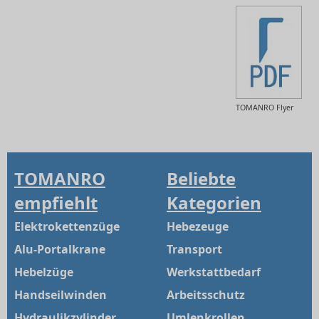
TOMANRO Flyer
TOMANRO
Beliebte
empfiehlt
Kategorien
Elektrokettenzüge
Hebezeuge
Alu-Portalkrane
Transport
Hebelzüge
Werkstattbedarf
Handseilwinden
Arbeitsschutz
Hydraulikzylinder
Umlenkrollen