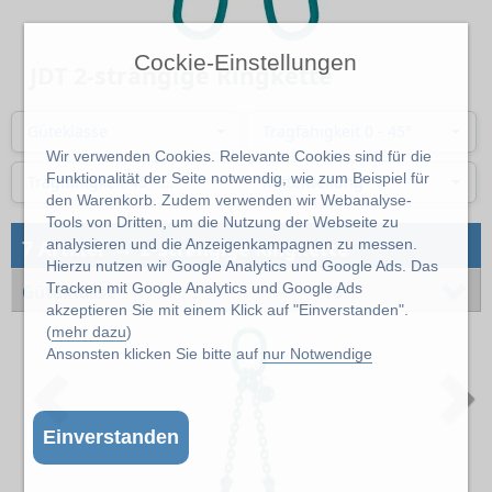
Cockie-Einstellungen
JDT 2-strängige Ringkette
Güteklasse
Tragfähigkeit 0 - 45°
Wir verwenden Cookies. Relevante Cookies sind für die
Funktionalität der Seite notwendig, wie zum Beispiel für
Tragfähigkeit 45 - 60°
Kettenteilung
den Warenkorb. Zudem verwenden wir Webanalyse-
Tools von Dritten, um die Nutzung der Webseite zu
→
analysieren und die Anzeigenkampagnen zu messen.
7 Artikel
2-strängige Ringkette
Hierzu nutzen wir Google Analytics und Google Ads. Das
Tracken mit Google Analytics und Google Ads
Güteklasse
10
akzeptieren Sie mit einem Klick auf "Einverstanden".
(
mehr dazu
)
Ansonsten klicken Sie bitte auf
nur Notwendige
Previous
N
Einverstanden