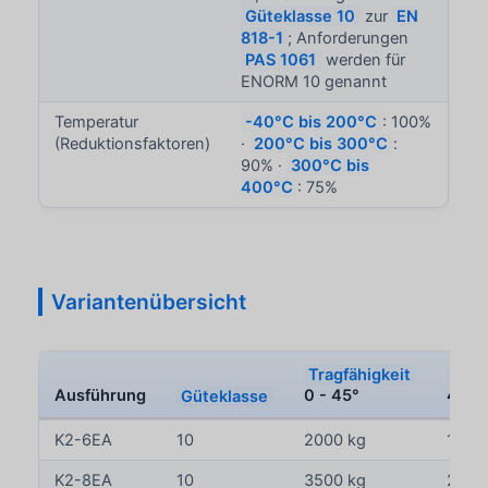
Güteklasse 10
zur
EN
818-1
; Anforderungen
PAS 1061
werden für
ENORM 10 genannt
Temperatur
-40°C bis 200°C
: 100%
(Reduktionsfaktoren)
·
200°C bis 300°C
:
90% ·
300°C bis
400°C
: 75%
Variantenübersicht
Tragfähigkeit
Trag
Ausführung
Güteklasse
0 - 45°
45 - 
K2-6EA
10
2000 kg
1400
K2-8EA
10
3500 kg
2500