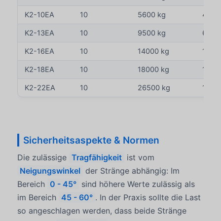
K2-10EA
10
5600 kg
4000
K2-13EA
10
9500 kg
6700
K2-16EA
10
14000 kg
1000
K2-18EA
10
18000 kg
1250
K2-22EA
10
26500 kg
1900
Sicherheitsaspekte & Normen
Die zulässige
Tragfähigkeit
ist vom
Neigungswinkel
der Stränge abhängig: Im
Bereich
0 - 45°
sind höhere Werte zulässig als
im Bereich
45 - 60°
. In der Praxis sollte die Last
so angeschlagen werden, dass beide Stränge