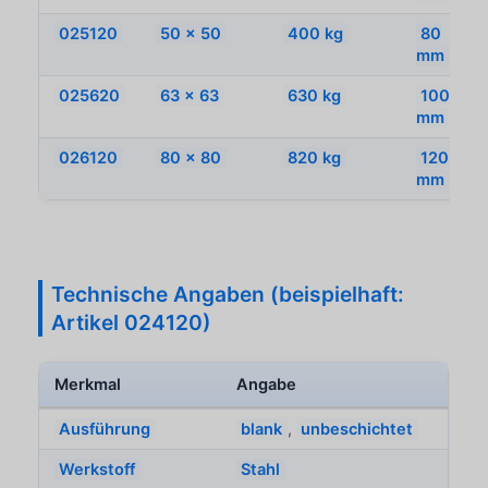
025120
50 x 50
400 kg
80
mm
025620
63 x 63
630 kg
100
mm
026120
80 x 80
820 kg
120
mm
Technische Angaben (beispielhaft:
Artikel 024120)
Merkmal
Angabe
Ausführung
blank
,
unbeschichtet
Werkstoff
Stahl