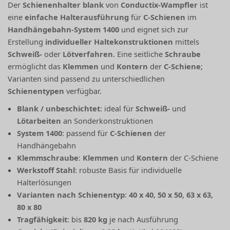
Der
Schienenhalter blank
von
Conductix-Wampfler
ist
eine
einfache Halterausführung
für
C-Schienen
im
Handhängebahn-System 1400
und eignet sich zur
Erstellung
individueller Haltekonstruktionen
mittels
Schweiß-
oder
Lötverfahren
. Eine seitliche
Schraube
ermöglicht das
Klemmen
und
Kontern
der
C-Schiene
;
Varianten sind passend zu unterschiedlichen
Schienentypen
verfügbar.
Blank / unbeschichtet
: ideal für
Schweiß-
und
Lötarbeiten
an Sonderkonstruktionen
System 1400
: passend für
C-Schienen
der
Handhängebahn
Klemmschraube
:
Klemmen
und
Kontern
der C-Schiene
Werkstoff Stahl
: robuste Basis für individuelle
Halterlösungen
Varianten nach Schienentyp
:
40 x 40
,
50 x 50
,
63 x 63
,
80 x 80
Tragfähigkeit
: bis
820 kg
je nach Ausführung