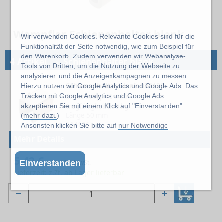
Wampfler Schienenhalter blank
Wir verwenden Cookies. Relevante Cookies sind für die
Funktionalität der Seite notwendig, wie zum Beispiel für
den Warenkorb. Zudem verwenden wir Webanalyse-
→
4 Artikel
Schienenhalter blank
Tools von Dritten, um die Nutzung der Webseite zu
analysieren und die Anzeigenkampagnen zu messen.
Schienenhalter blank 024120
Hierzu nutzen wir Google Analytics und Google Ads. Das
Tracken mit Google Analytics und Google Ads
Schienentyp 40 x 40
akzeptieren Sie mit einem Klick auf "Einverstanden".
Tragfähigkeit 250 kg
Länge 50 mm
(
mehr dazu
)
024120
Ansonsten klicken Sie bitte auf
nur Notwendige
Mehr Details
5,42 €
Einverstanden
exkl. 19% MwSt.
Lieferzeit: z.Zt. ab Lager lieferbar