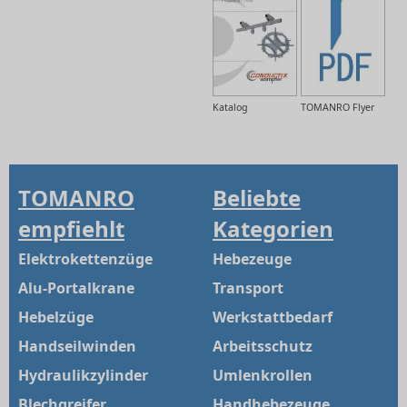
Katalog
TOMANRO Flyer
TOMANRO
Beliebte
empfiehlt
Kategorien
Elektrokettenzüge
Hebezeuge
Alu-Portalkrane
Transport
Hebelzüge
Werkstattbedarf
Handseilwinden
Arbeitsschutz
Hydraulikzylinder
Umlenkrollen
Blechgreifer
Handhebezeuge