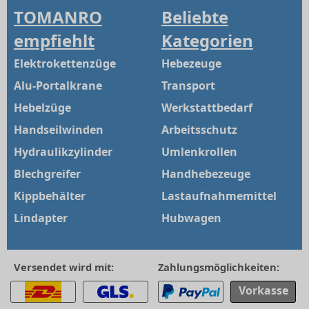
TOMANRO
Beliebte
empfiehlt
Kategorien
Elektrokettenzüge
Hebezeuge
Alu-Portalkrane
Transport
Hebelzüge
Werkstattbedarf
Handseilwinden
Arbeitsschutz
Hydraulikzylinder
Umlenkrollen
Blechgreifer
Handhebezeuge
Kippbehälter
Lastaufnahmemittel
Lindapter
Hubwagen
Versendet wird mit:
Zahlungsmöglichkeiten:
Vorkasse