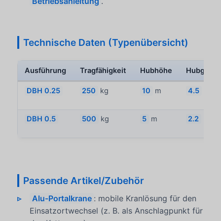
Betriebsanleitung
.
Technische Daten (Typenübersicht)
Ausführung
Tragfähigkeit
Hubhöhe
Hubgesch
DBH 0.25
250
kg
10
m
4.5
m/mi
DBH 0.5
500
kg
5
m
2.2
m/mi
Passende Artikel/Zubehör
Alu-Portalkrane
: mobile Kranlösung für den
Einsatzortwechsel (z. B. als Anschlagpunkt für