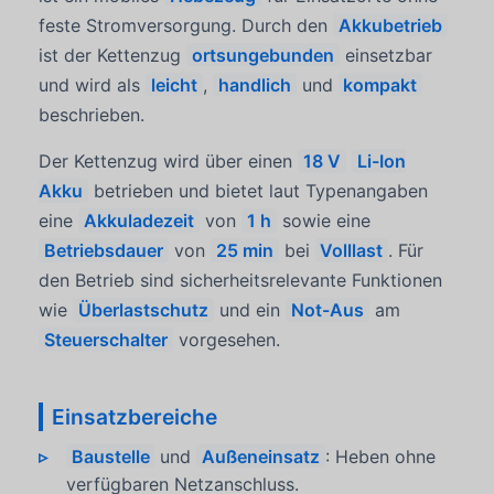
feste Stromversorgung. Durch den
Akkubetrieb
ist der Kettenzug
ortsungebunden
einsetzbar
und wird als
leicht
,
handlich
und
kompakt
beschrieben.
Der Kettenzug wird über einen
18 V
Li-Ion
Akku
betrieben und bietet laut Typenangaben
eine
Akkuladezeit
von
1 h
sowie eine
Betriebsdauer
von
25 min
bei
Volllast
. Für
den Betrieb sind sicherheitsrelevante Funktionen
wie
Überlastschutz
und ein
Not-Aus
am
Steuerschalter
vorgesehen.
Einsatzbereiche
Baustelle
und
Außeneinsatz
: Heben ohne
verfügbaren Netzanschluss.