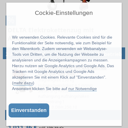
Cockie-Einstellungen
%
DELTA Elektrokettenzug mit
Akkubetrieb
Wir verwenden Cookies. Relevante Cookies sind für die
Funktionalität der Seite notwendig, wie zum Beispiel für
den Warenkorb. Zudem verwenden wir Webanalyse-
→
2 Artikel
Elektrokettenzug mit Akkubetrieb
Tools von Dritten, um die Nutzung der Webseite zu
analysieren und die Anzeigenkampagnen zu messen.
Hierzu nutzen wir Google Analytics und Google Ads. Das
Elektrokettenzug mit Akkubetrieb
Tracken mit Google Analytics und Google Ads
0.25t mit 10m Hub
akzeptieren Sie mit einem Klick auf "Einverstanden".
Tragfähigkeit 250 kg
(
mehr dazu
)
Hubgeschwindigkeit 4.5 m/min
Ansonsten klicken Sie bitte auf
nur Notwendige
Steuerung Akkubetrieb
Aufhängung Aufhängehaken
Kettenstrang 1
DEL-CZ.0.DBH.250.10
Einverstanden
Mehr Details
1.011,36 €