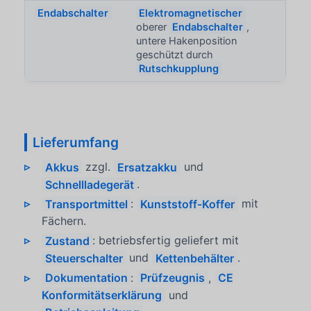
Endabschalter
Elektromagnetischer
oberer
Endabschalter
,
untere Hakenposition
geschützt durch
Rutschkupplung
Lieferumfang
Akkus
zzgl.
Ersatzakku
und
Schnellladegerät
.
Transportmittel
:
Kunststoff-Koffer
mit
Fächern.
Zustand
: betriebsfertig geliefert mit
Steuerschalter
und
Kettenbehälter
.
Dokumentation
:
Prüfzeugnis
,
CE
Konformitätserklärung
und