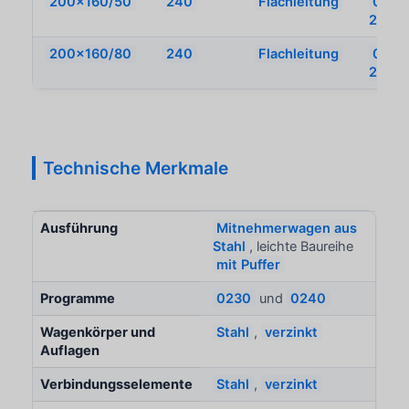
200x160/50
240
Flachleitung
0242
200x
200x160/80
240
Flachleitung
0242
200x
Technische Merkmale
Ausführung
Mitnehmerwagen aus
Stahl
, leichte Baureihe
mit Puffer
Programme
0230
und
0240
Wagenkörper und
Stahl
,
verzinkt
Auflagen
Verbindungsselemente
Stahl
,
verzinkt