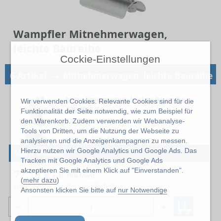
Wampfler Mitnehmerwagen,
leichte Baureihe
Cockie-Einstellungen
→
6 Artikel
Mitnehmerwagen, leichte Baureihe
Mitnehmerwagen, leichte Baureihe
Wir verwenden Cookies. Relevante Cookies sind für die
125x100/50
Funktionalität der Seite notwendig, wie zum Beispiel für
Programm 230
den Warenkorb. Zudem verwenden wir Webanalyse-
Leitung Flachleitung
Tools von Dritten, um die Nutzung der Webseite zu
023519-125x100
analysieren und die Anzeigenkampagnen zu messen.
Hierzu nutzen wir Google Analytics und Google Ads. Das
Mehr Details
Tracken mit Google Analytics und Google Ads
akzeptieren Sie mit einem Klick auf "Einverstanden".
77,18 €
exkl. 19% MwSt.
(
mehr dazu
)
Lieferzeit: z.Zt. ab Lager lieferbar
Ansonsten klicken Sie bitte auf
nur Notwendige