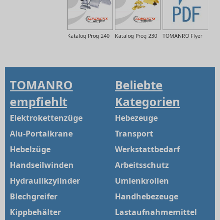
Katalog Prog 240
Katalog Prog 230
TOMANRO Flyer
TOMANRO
Beliebte
empfiehlt
Kategorien
Elektrokettenzüge
Hebezeuge
Alu-Portalkrane
Transport
Hebelzüge
Werkstattbedarf
Handseilwinden
Arbeitsschutz
Hydraulikzylinder
Umlenkrollen
Blechgreifer
Handhebezeuge
Kippbehälter
Lastaufnahmemittel