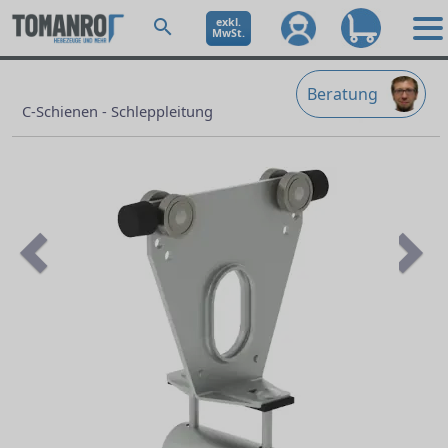
exkl.
MwSt.
Beratung
C-Schienen - Schleppleitung
Previous
Ne