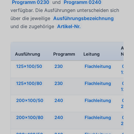
Programm 0230
und
Programm 0240
verfügbar. Die Ausführungen unterscheiden sich
über die jeweilige
Ausführungsbezeichnung
und die zugehörige
Artikel-Nr.
Artike
Ausführung
Programm
Leitung
Nr.
125x100/50
230
Flachleitung
0235
125x
125x100/80
230
Flachleitung
0235
125x
200x100/50
240
Flachleitung
0242
200x
200x100/80
240
Flachleitung
0242
200x