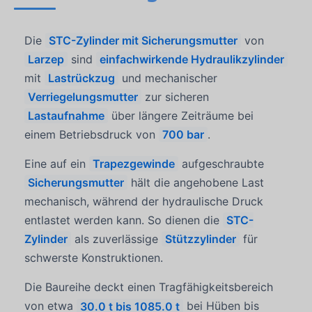
Die
STC-Zylinder mit Sicherungsmutter
von
Larzep
sind
einfachwirkende Hydraulikzylinder
mit
Lastrückzug
und mechanischer
Verriegelungsmutter
zur sicheren
Lastaufnahme
über längere Zeiträume bei
einem Betriebsdruck von
700 bar
.
Eine auf ein
Trapezgewinde
aufgeschraubte
Sicherungsmutter
hält die angehobene Last
mechanisch, während der hydraulische Druck
entlastet werden kann. So dienen die
STC-
Zylinder
als zuverlässige
Stützzylinder
für
schwerste Konstruktionen.
Die Baureihe deckt einen Tragfähigkeitsbereich
von etwa
30.0 t bis 1085.0 t
bei Hüben bis