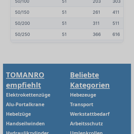
50/100
51
203
303
50/150
51
261
411
50/200
51
311
511
50/250
51
366
616
50/300
51
416
716
100/50
95
180
230
100/100
95
230
330
TOMANRO
Beliebte
100/150
95
285
435
empfiehlt
Kategorien
100/200
95
335
535
Elektrokettenzüge
Hebezeuge
100/250
95
391
641
Alu-Portalkrane
Transport
100/300
95
441
741
Hebelzüge
Werkstattbedarf
140/50
144
195
245
Handseilwinden
Arbeitsschutz
Hydraulikzylinder
Umlenkrollen