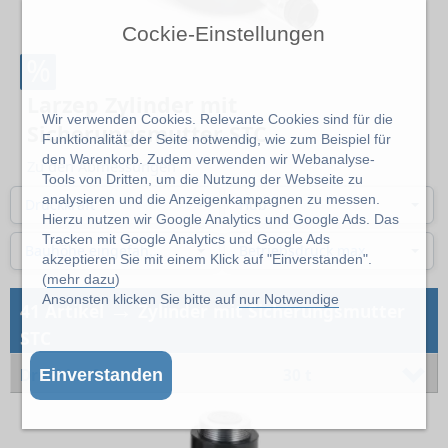
Cockie-Einstellungen
%
Larzep Zylinder mit
Wir verwenden Cookies. Relevante Cookies sind für die
Sicherungsmutter STC
Funktionalität der Seite notwendig, wie zum Beispiel für
den Warenkorb. Zudem verwenden wir Webanalyse-
Zu den Abmessungen
Tools von Dritten, um die Nutzung der Webseite zu
analysieren und die Anzeigenkampagnen zu messen.
Druckkraft
Hub
Hierzu nutzen wir Google Analytics und Google Ads. Das
Tracken mit Google Analytics und Google Ads
Bauhöhe eingefahren
Betriebsdruck max.
akzeptieren Sie mit einem Klick auf "Einverstanden".
(
mehr dazu
)
Ansonsten klicken Sie bitte auf
nur Notwendige
→
41 Artikel
Zylinder mit Sicherungsmutter
STC
Druckkraft
30 t
Einverstanden