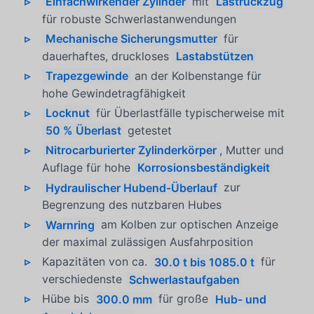
Einfachwirkender Zylinder
mit
Lastrückzug
für robuste Schwerlastanwendungen
Mechanische Sicherungsmutter
für
dauerhaftes, druckloses
Lastabstützen
Trapezgewinde
an der Kolbenstange für
hohe Gewindetragfähigkeit
Locknut
für Überlastfälle typischerweise mit
50 % Überlast
getestet
Nitrocarburierter Zylinderkörper
, Mutter und
Auflage für hohe
Korrosionsbeständigkeit
Hydraulischer Hubend-Überlauf
zur
Begrenzung des nutzbaren Hubes
Warnring
am Kolben zur optischen Anzeige
der maximal zulässigen Ausfahrposition
Kapazitäten von ca.
30.0 t bis 1085.0 t
für
verschiedenste
Schwerlastaufgaben
Hübe bis
300.0 mm
für große
Hub- und