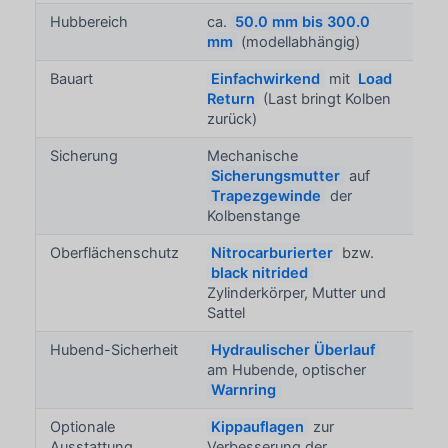
Hubbereich
ca.
50.0 mm bis 300.0
mm
(modellabhängig)
Bauart
Einfachwirkend
mit
Load
Return
(Last bringt Kolben
zurück)
Sicherung
Mechanische
Sicherungsmutter
auf
Trapezgewinde
der
Kolbenstange
Oberflächenschutz
Nitrocarburierter
bzw.
black nitrided
Zylinderkörper, Mutter und
Sattel
Hubend-Sicherheit
Hydraulischer Überlauf
am Hubende, optischer
Warnring
Optionale
Kippauflagen
zur
Ausstattung
Verbesserung der