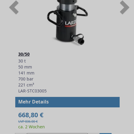
Previous
N
30/50
30 t
50 mm
141 mm
700 bar
221 cm³
LAR-STC03005
Mehr Details
668,80 €
UVP 836.00 €
ca. 2 Wochen