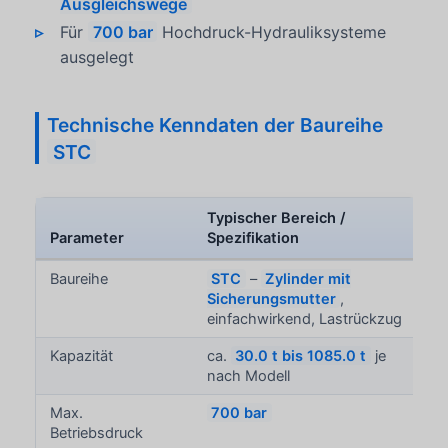
Ausgleichswege
Für
700 bar
Hochdruck-Hydrauliksysteme
ausgelegt
Technische Kenndaten der Baureihe
STC
Typischer Bereich /
Parameter
Spezifikation
Baureihe
STC
–
Zylinder mit
Sicherungsmutter
,
einfachwirkend, Lastrückzug
Kapazität
ca.
30.0 t bis 1085.0 t
je
nach Modell
Max.
700 bar
Betriebsdruck