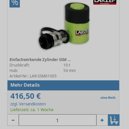
%
Einfachwirkende Zylinder SSM 01005
Druckkraft:
10 t
Hub:
54 mm
Artikel-Nr.: LAR-SSM01005
Mehr Details
416,50 €
ohne MwSt.
zzgl. Versandkosten
Lieferzeit: ca. 1 Woche