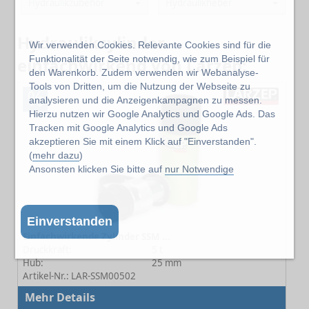
Hydraulikzubehör
Hydraulikheber
Hydraulikzylinder
Wir verwenden Cookies. Relevante Cookies sind für die
Funktionalität der Seite notwendig, wie zum Beispiel für
einfachwirkend von Larzep:
den Warenkorb. Zudem verwenden wir Webanalyse-
Tools von Dritten, um die Nutzung der Webseite zu
%
analysieren und die Anzeigenkampagnen zu messen.
Hierzu nutzen wir Google Analytics und Google Ads. Das
Tracken mit Google Analytics und Google Ads
akzeptieren Sie mit einem Klick auf "Einverstanden".
(
mehr dazu
)
Ansonsten klicken Sie bitte auf
nur Notwendige
Einverstanden
Einfachwirkende Zylinder SSM 00502
Druckkraft:
5 t
Hub:
25 mm
Artikel-Nr.: LAR-SSM00502
Mehr Details