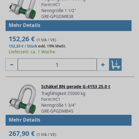
Form HC1
Nenngröße 1 1/2"
GRE-GPGDMB38
Mehr Details
152,26 €
(1 Stk / VE)
152,26 € / Stück
exkl. 19% MwSt.
Lieferzeit: ca. 1 Woche
Schäkel BN gerade G-4153 25.0 t
Tragfähigkeit 25000 kg
Form HC1
Nenngröße 1 3/4"
GRE-GPGDMB45
Mehr Details
267,90 €
(1 Stk / VE)