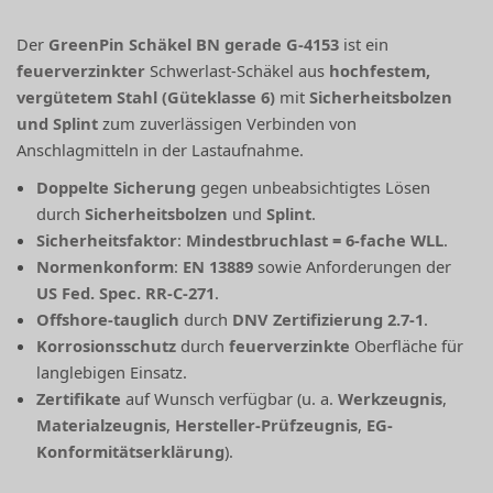
Der
GreenPin Schäkel BN gerade G-4153
ist ein
feuerverzinkter
Schwerlast-Schäkel aus
hochfestem,
vergütetem Stahl (Güteklasse 6)
mit
Sicherheitsbolzen
und Splint
zum zuverlässigen Verbinden von
Anschlagmitteln in der Lastaufnahme.
Doppelte Sicherung
gegen unbeabsichtigtes Lösen
durch
Sicherheitsbolzen
und
Splint
.
Sicherheitsfaktor
:
Mindestbruchlast = 6-fache WLL
.
Normenkonform
:
EN 13889
sowie Anforderungen der
US Fed. Spec. RR-C-271
.
Offshore-tauglich
durch
DNV Zertifizierung 2.7-1
.
Korrosionsschutz
durch
feuerverzinkte
Oberfläche für
langlebigen Einsatz.
Zertifikate
auf Wunsch verfügbar (u. a.
Werkzeugnis
,
Materialzeugnis
,
Hersteller-Prüfzeugnis
,
EG-
Konformitätserklärung
).