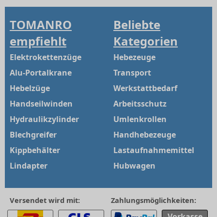
55.0 t
55000
65
70
145
TOMANRO
Beliebte
85.0 t
85000
75
83
162
empfiehlt
Kategorien
Elektrokettenzüge
Hebezeuge
Alu-Portalkrane
Transport
Hebelzüge
Werkstattbedarf
Handseilwinden
Arbeitsschutz
Hydraulikzylinder
Umlenkrollen
Blechgreifer
Handhebezeuge
Kippbehälter
Lastaufnahmemittel
Lindapter
Hubwagen
Versendet wird mit:
Zahlungsmöglichkeiten:
Vorkasse