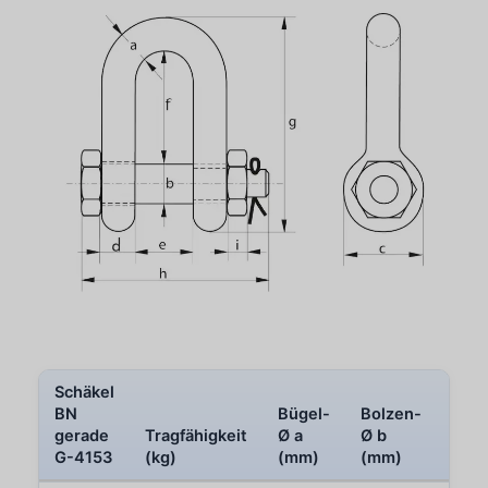
Schäkel
Aug
BN
Bügel-
Bolzen-
Auß
gerade
Tragfähigkeit
Ø a
Ø b
Ø c
G-4153
(kg)
(mm)
(mm)
(mm