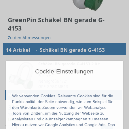
GreenPin Schäkel BN gerade G-
4153
Zu den Abmessungen
→
14 Artikel
Schäkel BN gerade G-4153
Schäkel BN gerade G-4153 2.0 t
Tragfähigkeit 2000 kg
Cockie-Einstellungen
Form HC1
Nenngröße 1/2"
GRE-GPGDMB13
Mehr Details
Wir verwenden Cookies. Relevante Cookies sind für die
Funktionalität der Seite notwendig, wie zum Beispiel für
326,61 €
den Warenkorb. Zudem verwenden wir Webanalyse-
(25 Stk / VE)
Tools von Dritten, um die Nutzung der Webseite zu
13,06 € / Stück
exkl. 19% MwSt.
Lieferzeit: ca. 1 Woche
analysieren und die Anzeigenkampagnen zu messen.
Hierzu nutzen wir Google Analytics und Google Ads. Das