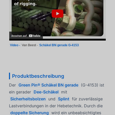
Video -
Van Beest -
Schäkel BN gerade G-4153
Produktbeschreibung
Der
Green Pin® Schäkel BN gerade
(G-4153) ist
ein gerader
Dee-Schäkel
mit
Sicherheitsbolzen
und
Splint
für zuverlässige
Lastverbindungen in der Hebetechnik. Durch die
doppelte Sicherung
wird ein unbeabsichtigtes