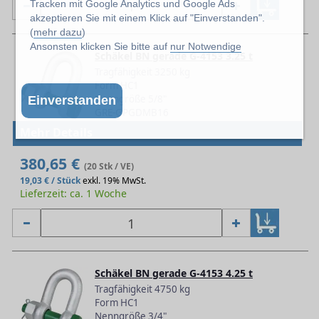
Tracken mit Google Analytics und Google Ads
akzeptieren Sie mit einem Klick auf "Einverstanden".
(
mehr dazu
)
Ansonsten klicken Sie bitte auf
nur Notwendige
Schäkel BN gerade G-4153 3.25 t
Tragfähigkeit 3250 kg
Form HC1
Nenngröße 5/8"
Einverstanden
GRE-GPGDMB16
Mehr Details
380,65 €
(20 Stk / VE)
19,03 € / Stück
exkl. 19% MwSt.
Lieferzeit: ca. 1 Woche
Schäkel BN gerade G-4153 4.25 t
Tragfähigkeit 4750 kg
Form HC1
Nenngröße 3/4"