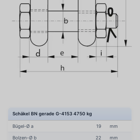
Schäkel BN gerade G-4153 4750 kg
Bügel-Ø a
19
mm
Bolzen-Ø b
22
mm