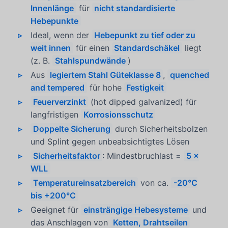
Innenlänge
für
nicht standardisierte
Hebepunkte
Ideal, wenn der
Hebepunkt zu tief oder zu
weit innen
für einen
Standardschäkel
liegt
(z. B.
Stahlspundwände
)
Aus
legiertem Stahl Güteklasse 8
,
quenched
and tempered
für hohe
Festigkeit
Feuerverzinkt
(hot dipped galvanized) für
langfristigen
Korrosionsschutz
Doppelte Sicherung
durch Sicherheitsbolzen
und Splint gegen unbeabsichtigtes Lösen
Sicherheitsfaktor
: Mindestbruchlast =
5 ×
WLL
Temperatureinsatzbereich
von ca.
-20°C
bis +200°C
Geeignet für
einsträngige Hebesysteme
und
das Anschlagen von
Ketten, Drahtseilen