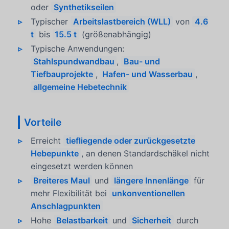
oder
Synthetikseilen
Typischer
Arbeitslastbereich (WLL)
von
4.6
t
bis
15.5 t
(größenabhängig)
Typische Anwendungen:
Stahlspundwandbau
,
Bau- und
Tiefbauprojekte
,
Hafen- und Wasserbau
,
allgemeine Hebetechnik
Vorteile
Erreicht
tiefliegende oder zurückgesetzte
Hebepunkte
, an denen Standardschäkel nicht
eingesetzt werden können
Breiteres Maul
und
längere Innenlänge
für
mehr Flexibilität bei
unkonventionellen
Anschlagpunkten
Hohe
Belastbarkeit
und
Sicherheit
durch