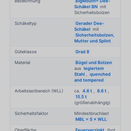
Bezeichnung
BigMouth® Dee-
Schäkel BN
mit
Sicherheitsbolzen
Schäkeltyp
Gerader Dee-
Schäkel
mit
Sicherheitsbolzen,
Mutter und Splint
Güteklasse
Grad 8
Material
Bügel und Bolzen
aus
legiertem
Stahl
,
quenched
and tempered
Arbeitslastbereich (WLL)
ca.
4.6 t
,
8.6 t
,
15.5 t
(größenabhängig)
Sicherheitsfaktor
Mindestbruchlast
MBL = 5 × WLL
Oberfläche
Feuerverzinkt
(hot