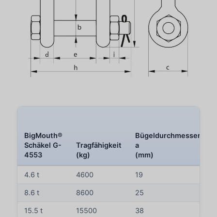
BigMouth®
Bügeldurchmesser
Schäkel G-
Tragfähigkeit
a
4553
(kg)
(mm)
4.6 t
4600
19
8.6 t
8600
25
15.5 t
15500
38