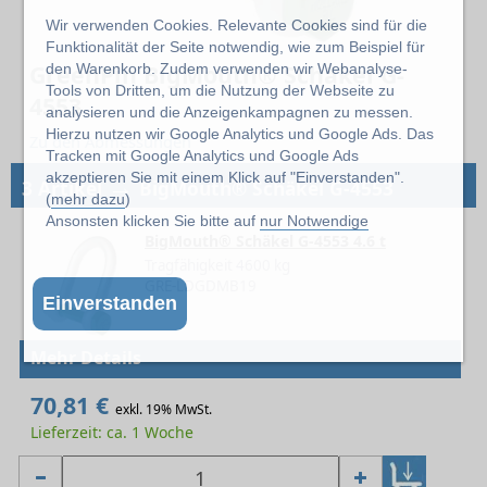
Wir verwenden Cookies. Relevante Cookies sind für die
Funktionalität der Seite notwendig, wie zum Beispiel für
GreenPin BigMouth® Schäkel G-
den Warenkorb. Zudem verwenden wir Webanalyse-
Tools von Dritten, um die Nutzung der Webseite zu
4553
analysieren und die Anzeigenkampagnen zu messen.
Hierzu nutzen wir Google Analytics und Google Ads. Das
Zu den Abmessungen
Tracken mit Google Analytics und Google Ads
→
akzeptieren Sie mit einem Klick auf "Einverstanden".
3 Artikel
BigMouth® Schäkel G-4553
(
mehr dazu
)
Ansonsten klicken Sie bitte auf
nur Notwendige
BigMouth® Schäkel G-4553 4.6 t
Tragfähigkeit 4600 kg
GRE-LDGDMB19
Einverstanden
Mehr Details
70,81 €
exkl. 19% MwSt.
Lieferzeit: ca. 1 Woche