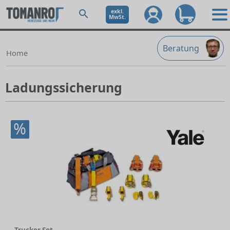
exkl.
MwSt.
Beratung
Home
Ladungssicherung
%