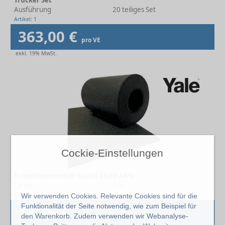
Trucker Set
Ausführung
20 teiliges Set
Artikel: 1
363,00 €
pro VE
exkl. 19% MwSt.
Cockie-Einstellungen
Rutschhemmende Matte ZGZB-ARM
Länge
1 m
Artikel: 1
Wir verwenden Cookies. Relevante Cookies sind für die
Funktionalität der Seite notwendig, wie zum Beispiel für
14,25 €
den Warenkorb. Zudem verwenden wir Webanalyse-