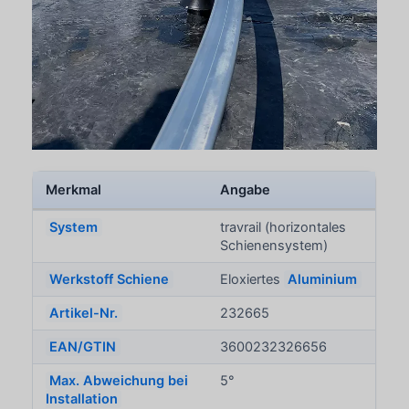
Merkmal
Angabe
System
travrail (horizontales
Schienensystem)
Werkstoff Schiene
Eloxiertes
Aluminium
Artikel-Nr.
232665
EAN/GTIN
3600232326656
Max. Abweichung bei
5°
Installation