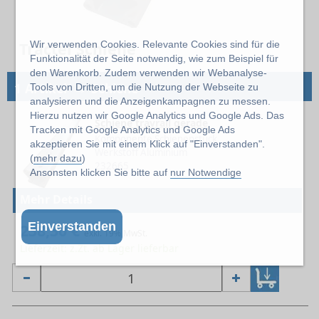
Tractel Schiene
Wir verwenden Cookies. Relevante Cookies sind für die
Funktionalität der Seite notwendig, wie zum Beispiel für
den Warenkorb. Zudem verwenden wir Webanalyse-
→
1 Artikel
Schiene
Tools von Dritten, um die Nutzung der Webseite zu
analysieren und die Anzeigenkampagnen zu messen.
Hierzu nutzen wir Google Analytics und Google Ads. Das
Schiene travrail gerade
Tracken mit Google Analytics und Google Ads
Komponente Schienenstück
akzeptieren Sie mit einem Klick auf "Einverstanden".
Werkstoff Aluminium
(
mehr dazu
)
232665
Ansonsten klicken Sie bitte auf
nur Notwendige
Mehr Details
Einverstanden
238,30 €
exkl. 19% MwSt.
Lieferzeit: z.Zt. ab Lager lieferbar