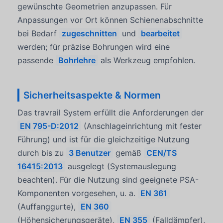
gewünschte Geometrien anzupassen. Für
Anpassungen vor Ort können Schienenabschnitte
bei Bedarf
zugeschnitten
und
bearbeitet
werden; für präzise Bohrungen wird eine
passende
Bohrlehre
als Werkzeug empfohlen.
Sicherheitsaspekte & Normen
Das travrail System erfüllt die Anforderungen der
EN 795-D:2012
(Anschlageinrichtung mit fester
Führung) und ist für die gleichzeitige Nutzung
durch bis zu
3 Benutzer
gemäß
CEN/TS
16415:2013
ausgelegt (Systemauslegung
beachten). Für die Nutzung sind geeignete PSA-
Komponenten vorgesehen, u. a.
EN 361
(Auffanggurte),
EN 360
(Höhensicherungsgeräte),
EN 355
(Falldämpfer),