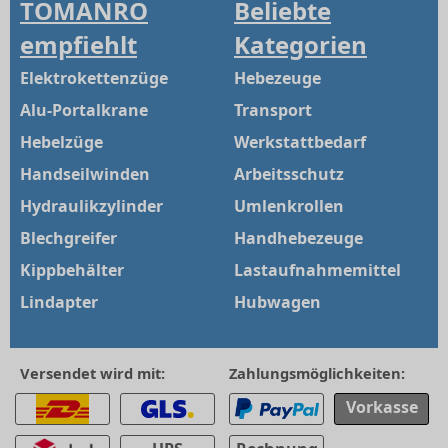
TOMANRO
Beliebte
empfiehlt
Kategorien
Elektrokettenzüge
Hebezeuge
Alu-Portalkrane
Transport
Hebelzüge
Werkstattbedarf
Handseilwinden
Arbeitsschutz
Hydraulikzylinder
Umlenkrollen
Blechgreifer
Handhebezeuge
Kippbehälter
Lastaufnahmemittel
Lindapter
Hubwagen
Versendet wird mit:
Zahlungsmöglichkeiten:
Vorkasse