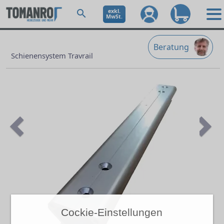
exkl.
MwSt.
Beratung
Schienensystem Travrail
Previous
Ne
Cockie-Einstellungen