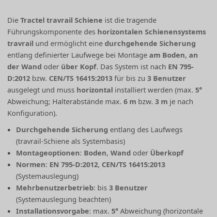
Die
Tractel travrail Schiene
ist die tragende
Führungskomponente des
horizontalen Schienensystems
travrail
und ermöglicht eine
durchgehende Sicherung
entlang definierter Laufwege bei Montage
am Boden
,
an
der Wand
oder
über Kopf
. Das System ist nach
EN 795-
D:2012
bzw.
CEN/TS 16415:2013
für bis zu
3 Benutzer
ausgelegt und muss
horizontal
installiert werden (max.
5°
Abweichung; Halterabstände max.
6 m
bzw.
3 m
je nach
Konfiguration).
Durchgehende Sicherung
entlang des Laufwegs
(travrail-Schiene als Systembasis)
Montageoptionen
:
Boden
,
Wand
oder
Überkopf
Normen
:
EN 795-D:2012
,
CEN/TS 16415:2013
(Systemauslegung)
Mehrbenutzerbetrieb
: bis
3 Benutzer
(Systemauslegung beachten)
Installationsvorgabe
: max.
5°
Abweichung (horizontale