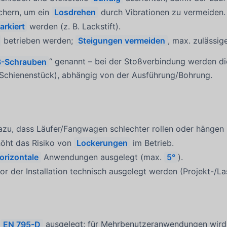
ichern, um ein
Losdrehen
durch Vibrationen zu vermeiden.
arkiert
werden (z. B. Lackstift).
betrieben werden;
Steigungen vermeiden
, max. zulässig
-Schrauben
“ genannt – bei der Stoßverbindung werden di
e Schienenstück), abhängig von der Ausführung/Bohrung.
azu, dass Läufer/Fangwagen schlechter rollen oder hängen 
rhöht das Risiko von
Lockerungen
im Betrieb.
orizontale
Anwendungen ausgelegt (max.
5°
).
or der Installation technisch ausgelegt werden (Projekt-/La
h
EN 795-D
ausgelegt; für Mehrbenutzeranwendungen wird