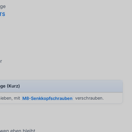
ige
TS
r
ge (Kurz)
ieben, mit
M8-Senkkopfschrauben
verschrauben.
weg eben bleibt.