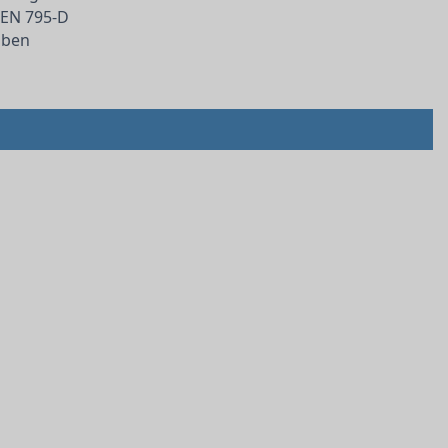
h EN 795-D
uben