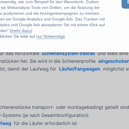
notwendig, wie zum Beispiel für den Warenkorb. Zudem
wir Webanalyse-Tools von Dritten, um die Nutzung der
u analysieren und die Anzeigenkampagnen zu messen.
zen wir Google Analytics und Google Ads. Das Tracken mit
lytics und Google Ads akzeptieren Sie mit einem Klick auf
bindungsschiene
den".(
mehr dazu
)
licken Sie bitte auf
nur Notwendige
ür das horizontale
Schienensystem travrail
und stellt eine
tücken her. Sie wird in die Schienenprofile
eingeschobe
bt, damit der Laufweg für
Läufer/Fangwagen
möglichst e
Schienenstücke transport- oder montagebedingt geteilt sind
l-Systems (je nach Gesamtkonfiguration)
ufweg
für die Läufer erforderlich ist