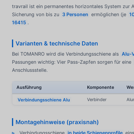
travrail ist ein permanentes horizontales System zur
Sicherung von bis zu
3 Personen
ermöglichen (je
1
16415
.
Varianten & technische Daten
Bei TOMANRO wird die Verbindungsschiene als
Alu-
Passungen wichtig: Vier Pass-Zapfen sorgen für eine
Anschlussstelle.
Ausführung
Komponente
Wer
Verbindungsschiene Alu
Verbinder
Alu
Montagehinweise (praxisnah)
Verbindungsschiene
in beide Schienenprofile
eins