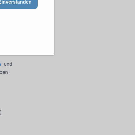
Einverstanden
n
und
ben
)