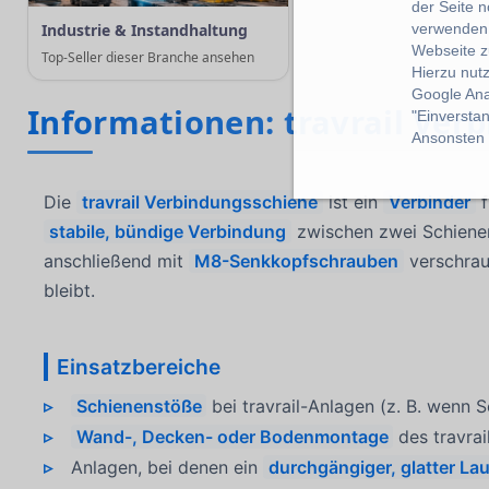
der Seite 
Industrie & Instandhaltung
verwenden 
Webseite z
Top-Seller dieser Branche ansehen
Hierzu nut
Google Ana
Informationen: travrail Ver
"Einverstan
Ansonsten k
Die
travrail Verbindungsschiene
ist ein
Verbinder
f
stabile, bündige Verbindung
zwischen zwei Schienens
anschließend mit
M8-Senkkopfschrauben
verschrau
bleibt.
Einsatzbereiche
Schienenstöße
bei travrail-Anlagen (z. B. wenn 
Wand-, Decken- oder Bodenmontage
des travrai
Anlagen, bei denen ein
durchgängiger, glatter La