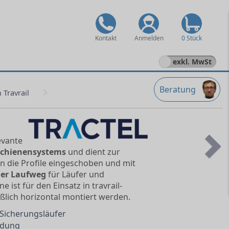
Kontakt
Anmelden
0 Stück
exkl. MwSt
Beratung
Travrail
evante
 Schienensystems
und dient zur
Ne
in die Profile eingeschoben und mit
er Laufweg
für Läufer und
ist für den Einsatz in travrail-
ßlich horizontal montiert werden.
 Sicherungsläufer
ndung