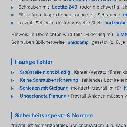
Schrauben mit
Loctite 243
(oder gleichwertig) s
Für spätere Inspektionen können die Schrauben
m
travrail-Schienen dürfen ausschließlich
horizontal
Hinweis: In Übersichten wird teils „Fixierung mit
4 M8
Schrauben üblicherweise
beidseitig
gesetzt (z. B. j
Häufige Fehler
Stoßstelle nicht bündig
: Kanten/Versatz führen d
Keine Schraubensicherung
: fehlendes Loctite e
Schienen mit Steigung
montiert: travrail ist für
h
Ungeeignete Planung
: Travrail-Anlagen müssen v
Sicherheitsaspekte & Normen
travrail ist als horizontales Schienensystem u. a. nac