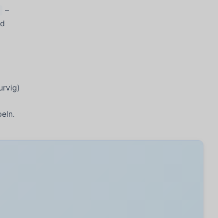
–
nd
urvig)
eln.