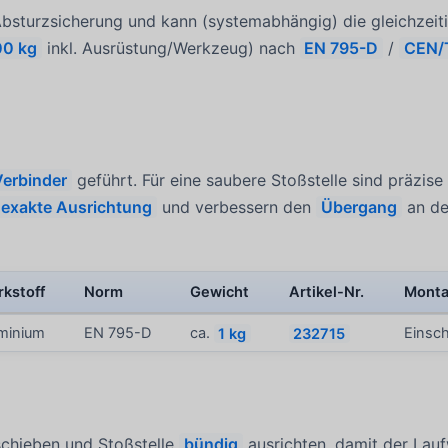
 Absturzsicherung und kann (systemabhängig) die gleichzeit
00 kg
inkl. Ausrüstung/Werkzeug) nach
EN 795-D
/
CEN/
Verbinder
geführt. Für eine saubere Stoßstelle sind präzise
exakte Ausrichtung
und verbessern den
Übergang
an de
kstoff
Norm
Gewicht
Artikel-Nr.
Monta
minium
EN 795-D
ca.
1 kg
232715
Einsch
chieben und Stoßstelle
bündig
ausrichten, damit der Lauf