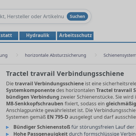
Produkte
Suchen
durchsuchen
statt
Hydraulik
Arbeitsschutz
rung
horizontale Absturzsicherung
Schienensystem 
Tractel travrail Verbindungsschiene
Die
travrail Verbindungsschiene
ist eine sicherheitsrel
Systemkomponente
des horizontalen
Tractel travrail
bündigen Verbindung
zweier Schienenstücke. Sie wird 
M8-Senkkopfschrauben
fixiert, sodass ein
gleichmäßig
Anschlagpunkte gewährleistet ist. Die Verbindungsschiene 
Systemen gemäß
EN 795-D
ausgelegt und darf ausschlie
Bündiger Schienenstoß
für störungsfreien Lauf der
Hohe Passgenauigkeit
durch formschlüssige Verbi