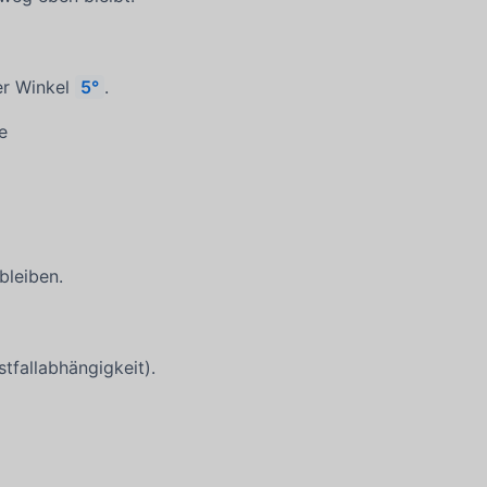
er Winkel
5°
.
e
bleiben.
stfallabhängigkeit).