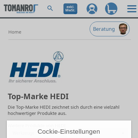
exkl.
MwSt.
Beratung
Home
Top-Marke HEDI
Die Top-Marke HEDI zeichnet sich durch eine vielzahl
hochwertiger Produkte aus.
Weitere Produkte von HEDI
Cockie-Einstellungen
Werkzeuge
Kabel