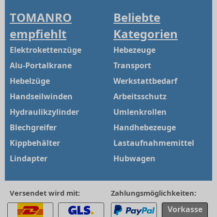
TOMANRO
Beliebte
empfiehlt
Kategorien
Elektrokettenzüge
Hebezeuge
Alu-Portalkrane
Transport
Hebelzüge
Werkstattbedarf
Handseilwinden
Arbeitsschutz
Hydraulikzylinder
Umlenkrollen
Blechgreifer
Handhebezeuge
Kippbehälter
Lastaufnahmemittel
Lindapter
Hubwagen
Versendet wird mit:
Zahlungsmöglichkeiten:
Vorkasse