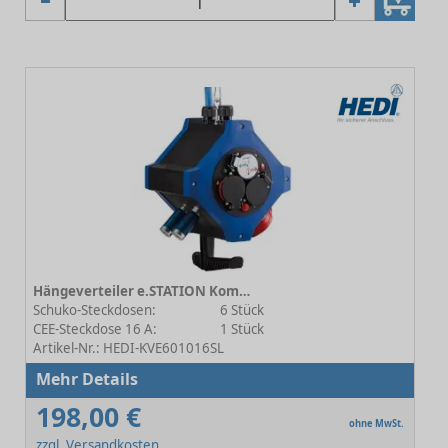
Hängeverteiler e.STATION Kombi Energie / Druckluft 9.5
Schuko-Steckdosen:
6 Stück
CEE-Steckdose 16 A:
1 Stück
Artikel-Nr.: HEDI-KVE601016SL
Mehr Details
198,00 €
ohne MwSt.
zzgl. Versandkosten