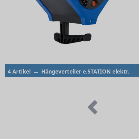
→
4 Artikel
Hängeverteiler e.STATION elektr.