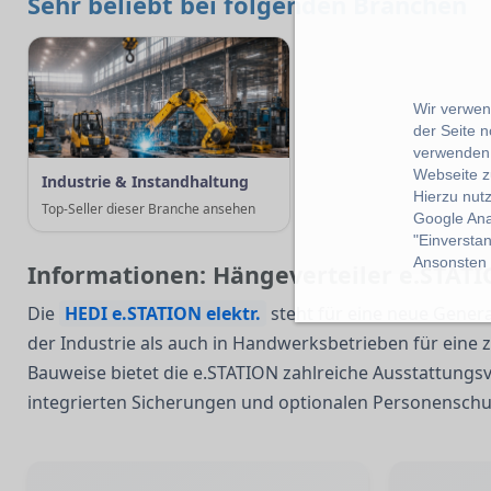
Sehr beliebt bei folgenden Branchen
Wir verwend
der Seite 
verwenden 
Webseite z
Industrie & Instandhaltung
Hierzu nut
Top-Seller dieser Branche ansehen
Google Ana
"Einverstan
Ansonsten k
Informationen: Hängeverteiler e.STATI
Die
HEDI e.STATION elektr.
steht für eine neue Genera
der Industrie als auch in Handwerksbetrieben für eine
Bauweise bietet die e.STATION zahlreiche Ausstattungs
integrierten Sicherungen und optionalen Personenschu