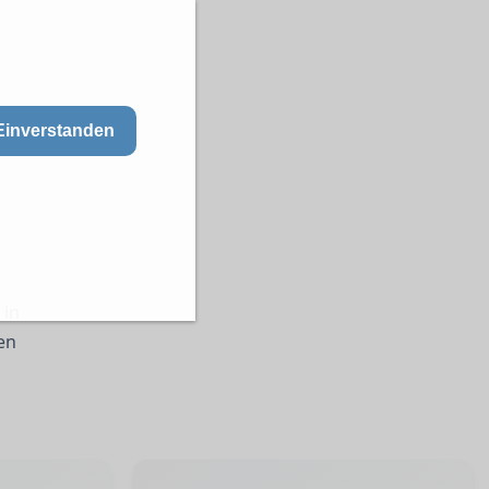
Einverstanden
 in
en