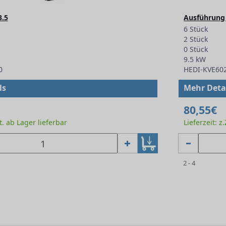
3.5
Ausführung 
6 Stück
2 Stück
0 Stück
9.5 kW
0
HEDI-KVE60
ls
Mehr Deta
80,55€
Zt. ab Lager lieferbar
Lieferzeit: z
2 - 4