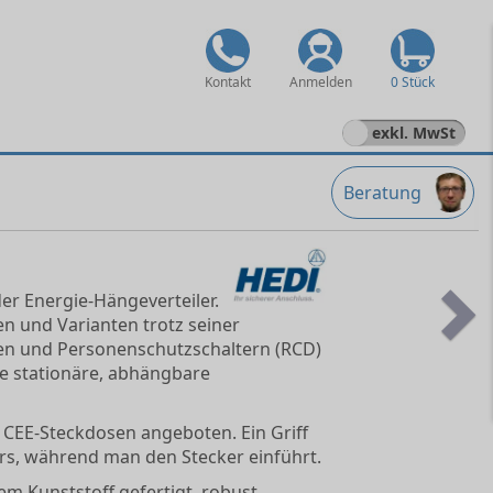
Kontakt
Anmelden
0 Stück
exkl. MwSt
Beratung
er Energie-Hängeverteiler.
n und Varianten trotz seiner
Ne
en und Personenschutzschaltern (RCD)
ale stationäre, abhängbare
 CEE-Steckdosen angeboten. Ein Griff
ers, während man den Stecker einführt.
em Kunststoff gefertigt, robust,