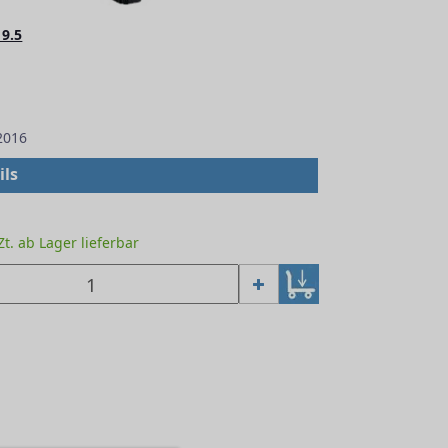
9.5
2016
ils
.Zt. ab Lager lieferbar