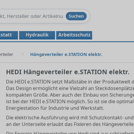
Produkte
Suchen
durchsuchen
statt
Hydraulik
Arbeitsschutz
rteiler
Hängeverteiler e.STATION elektr.
HEDI Hängeverteiler e.STATION elektr.
Die HEDI e.STATION setzt Maßstäbe in der Produktwelt d
Das Design ermöglicht eine Vielzahl an Steckdosenplätze
kompakten Größe. Aber auch der Einbau von Sicherung
ist bei der HEDI e.STATION möglich. So ist sie die optim
Energiestation für Industrie und Werkstatt.
Die elektrische Ausführung wird mit Schutzkontakt- und
an der Unterseite erlaubt das Fixieren des Hängeverteil
Die Energie-Hängeverteiler von Hedi sind aus schlagfest