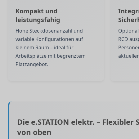
Kompakt und
Integr
leistungsfähig
Siche
Hohe Steckdosenanzahl und
Optional
variable Konfigurationen auf
RCD ausg
kleinem Raum – ideal für
Personen
Arbeitsplätze mit begrenztem
aktuelle
Platzangebot.
Die e.STATION elektr. – Flexible
von oben