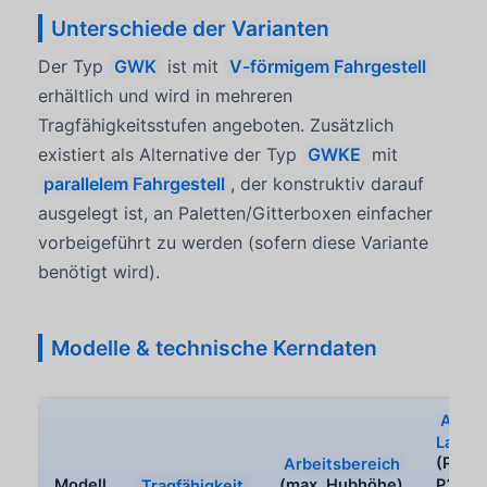
Unterschiede der Varianten
Der Typ
GWK
ist mit
V-förmigem Fahrgestell
erhältlich und wird in mehreren
Tragfähigkeitsstufen angeboten. Zusätzlich
existiert als Alternative der Typ
GWKE
mit
parallelem Fahrgestell
, der konstruktiv darauf
ausgelegt ist, an Paletten/Gitterboxen einfacher
vorbeigeführt zu werden (sofern diese Variante
benötigt wird).
Modelle & technische Kerndaten
Ausle
Lastst
Arbeitsbereich
(P1 / P
Modell
Tragfähigkeit
(max. Hubhöhe)
P3)