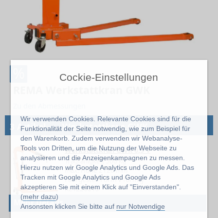
%
Cockie-Einstellungen
REMA Werkstattkran GWK
Zu den Abmessungen
Wir verwenden Cookies. Relevante Cookies sind für die
→
3 Artikel
Werkstattkran GWK
Funktionalität der Seite notwendig, wie zum Beispiel für
den Warenkorb. Zudem verwenden wir Webanalyse-
Tools von Dritten, um die Nutzung der Webseite zu
Werkstattkran GWK 0,5 V
analysieren und die Anzeigenkampagnen zu messen.
Tragfähigkeit 500 kg
Hierzu nutzen wir Google Analytics und Google Ads. Das
max. Höhe 2120 mm
Tracken mit Google Analytics und Google Ads
Fahrgestell-Form V förmig
akzeptieren Sie mit einem Klick auf "Einverstanden".
RE4220015
(
mehr dazu
)
Mehr Details
Ansonsten klicken Sie bitte auf
nur Notwendige