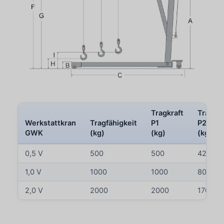
Tragkraft
Tragkra
Werkstattkran
Tragfähigkeit
P1
P2
GWK
(kg)
(kg)
(kg)
0,5 V
500
500
425
1,0 V
1000
1000
800
2,0 V
2000
2000
1700