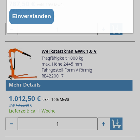
787,50 €
exkl. 19% MwSt.
UVP
875,00
€
Lieferzeit: ca. 1 Woche
Einverstanden
Werkstattkran GWK 1,0 V
Tragfähigkeit 1000 kg
max. Höhe 2445 mm
Fahrgestell-Form V förmig
RE4220017
Mehr Details
1.012,50 €
exkl. 19% MwSt.
UVP
1.125,00
€
Lieferzeit: ca. 1 Woche