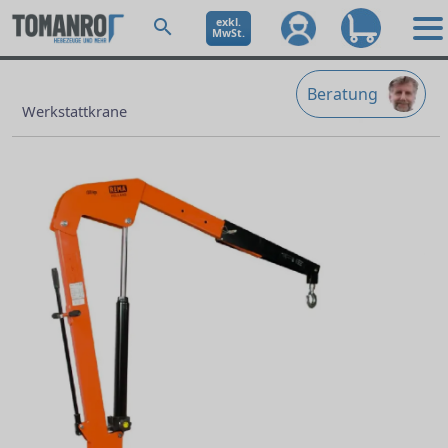
exkl.
MwSt.
Beratung
Werkstattkrane
Ne