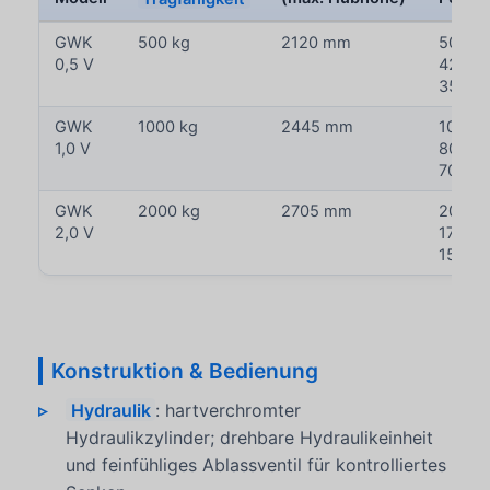
GWK
500 kg
2120 mm
500 kg
0,5 V
425 kg
350 k
GWK
1000 kg
2445 mm
1000 k
1,0 V
800 kg
700 k
GWK
2000 kg
2705 mm
2000 k
2,0 V
1700 k
1500 
Konstruktion & Bedienung
Hydraulik
: hartverchromter
Hydraulikzylinder; drehbare Hydraulikeinheit
und feinfühliges Ablassventil für kontrolliertes