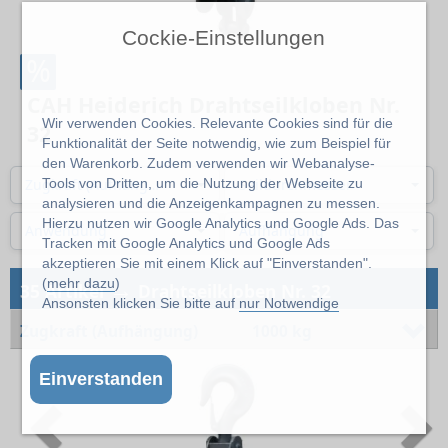
Cockie-Einstellungen
%
CAH Heiderich Drahtseilkloben Nr.
Wir verwenden Cookies. Relevante Cookies sind für die
32
Funktionalität der Seite notwendig, wie zum Beispiel für
den Warenkorb. Zudem verwenden wir Webanalyse-
Zugkraft (Aufhängung)
Seildurchmesser
Tools von Dritten, um die Nutzung der Webseite zu
analysieren und die Anzeigenkampagnen zu messen.
Hierzu nutzen wir Google Analytics und Google Ads. Das
Anwendung
Aufhängung
Tracken mit Google Analytics und Google Ads
akzeptieren Sie mit einem Klick auf "Einverstanden".
→
(
mehr dazu
)
35 Artikel
Drahtseilkloben Nr. 32
Ansonsten klicken Sie bitte auf
nur Notwendige
Zugkraft (Aufhängung)
1000 kg
Einverstanden
Previous
N