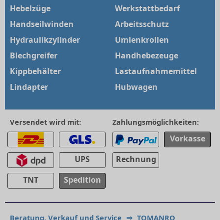
Hebelzüge
Werkstattbedarf
Handseilwinden
Arbeitsschutz
Hydraulikzylinder
Umlenkrollen
Blechgreifer
Handhebezeuge
Kippbehälter
Lastaufnahmemittel
Lindapter
Hubwagen
Versendet wird mit:
Zahlungsmöglichkeiten:
Vorkasse
UPS
Rechnung
TNT
Spedition
Beratung, Verkauf und Service
⇒
TOMANRO