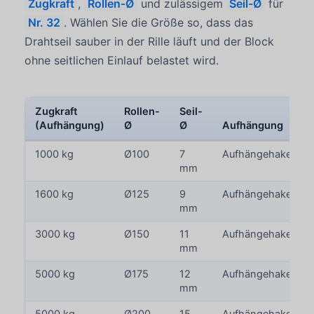
Zugkraft
,
Rollen-Ø
und zulässigem
Seil-Ø
für
Nr. 32
. Wählen Sie die Größe so, dass das
Drahtseil sauber in der Rille läuft und der Block
ohne seitlichen Einlauf belastet wird.
Zugkraft
Rollen-
Seil-
(Aufhängung)
Ø
Ø
Aufhängung
1000 kg
Ø100
7
Aufhängehaken
mm
1600 kg
Ø125
9
Aufhängehaken
mm
3000 kg
Ø150
11
Aufhängehaken
mm
5000 kg
Ø175
12
Aufhängehaken
mm